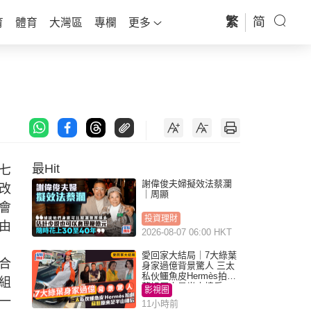
繁
简
育
體育
大灣區
專欄
更多
最Hit
七
謝偉俊夫婦擬效法蔡瀾
改
｜周顯
會
投資理財
由
2026-08-07 06:00 HKT
愛回家大結局｜7大綠葉
合
身家過億背景驚人 三太
私伙鱷魚皮Hermès拍劇
組
蘇姐原來是半山樓后
影視圈
一
11小時前