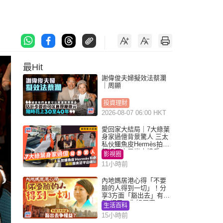
最Hit
謝偉俊夫婦擬效法蔡瀾
｜周顯
投資理財
2026-08-07 06:00 HKT
愛回家大結局｜7大綠葉
身家過億背景驚人 三太
私伙鱷魚皮Hermès拍劇
蘇姐原來是半山樓后
影視圈
11小時前
內地媽居港心得「不要
臉的人得到一切」！分
享3方面「豁出去」有著
數 網民：你好厲害
生活百科
15小時前