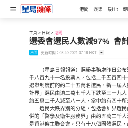
港聞
娛樂
最Hit
即
主頁
日報
港聞
選委會選民人數減97% 會
更新時間：03:40 2021-07-19 HKT
港聞
（星島日報報道）選舉事務處昨日公布選
千八百九十一名投票人，包括二千五百四十
選舉制度前的約二十五萬名選民，新一屆人
計界」選民由逾二萬七千人下跌至三十九人
約五萬二千人減至八十人，當中約有四十所
選民大跌界別的分組，包括會計界選民由
併的「醫學及衞生服務界」由約五萬二千人
是香港僱主聯合會，只有十八個團體選民，