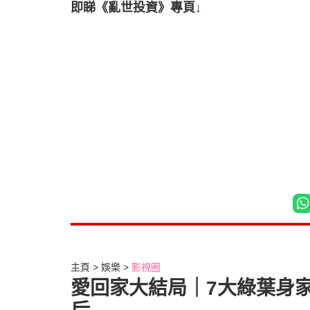
即睇《亂世投資》專頁↓
主頁
娛樂
影視圈
愛回家大結局｜7大綠葉身家