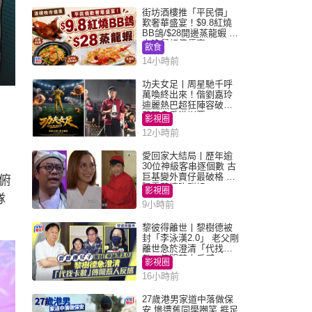
街坊酒樓推「平民價」
歎奢華盛宴！$9.8紅燒
BB鴿/$28開邊蒸龍蝦 3
大晚餐超值優惠
飲食
14小時前
功夫女足丨周星馳千呼
萬喚終出來！偕劉嘉玲
迪麗熱巴超狂陣容破天
荒現身香港謝票
影視圈
12小時前
愛回家大結局丨歷年逾
30位神級客串逐個數 古
巨基變外賣仔最破格 歐
俯
陽震華情陷群姐
影視圈
隊
9小時前
黎彼得離世丨黎樹德被
封「李泳漢2.0」 老父剛
離世急於澄清「代找卡
數」傳聞惹人反感
影視圈
16小時前
27歲港男家道中落做保
安 慘遭舊同學嘲笑 捱足