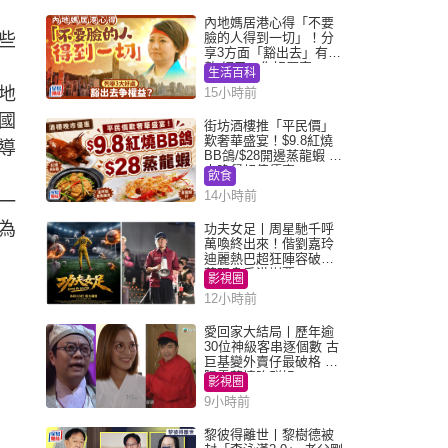
內地媽居港心得「不要
些
臉的人得到一切」！分
享3方面「豁出去」有著
數 網民：你好厲害
生活百科
地
15小時前
國
街坊酒樓推「平民價」
歎奢華盛宴！$9.8紅燒
導
BB鴿/$28開邊蒸龍蝦 3
大晚餐超值優惠
飲食
14小時前
一
為
功夫女足丨周星馳千呼
萬喚終出來！偕劉嘉玲
迪麗熱巴超狂陣容破天
荒現身香港謝票
影視圈
12小時前
愛回家大結局丨歷年逾
30位神級客串逐個數 古
巨基變外賣仔最破格 歐
陽震華情陷群姐
影視圈
9小時前
黎彼得離世丨黎樹德被