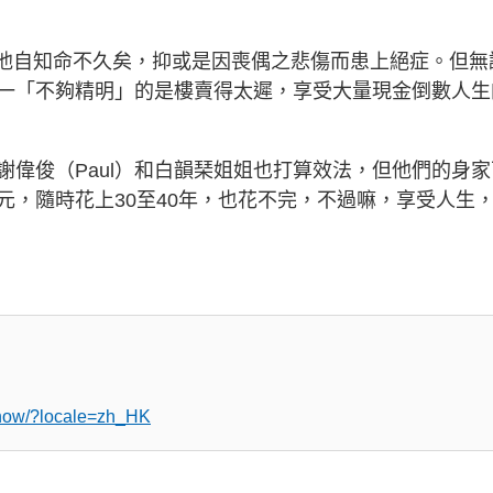
時是他自知命不久矣，抑或是因喪偶之悲傷而患上絕症。但無
一「不夠精明」的是樓賣得太遲，享受大量現金倒數人生
偉俊（Paul）和白韻琹姐姐也打算效法，但他們的身家
元，隨時花上30至40年，也花不完，不過嘛，享受人生
chow/?locale=zh_HK