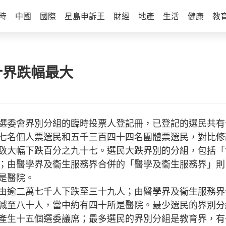
時
中國
國際
星島申訴王
財經
地產
生活
健康
教
計界跌幅最大
委會界別分組的臨時投票人登記冊，已登記的選民共有
七名個人票選民和五千三百四十四名團體票選民，對比修
數大幅下跌百分之九十七。選民大跌界別的分組，包括「
；由醫學界及衞生服務界合併的「醫學及衞生服務界」則
是醫院。
逾二萬七千人下跌至三十九人；由醫學界及衞生服務界
減至八十人，當中約有四十所是醫院。最少選民的界別分
產生十五個選委議席；最多選民的界別分組是教育界，有