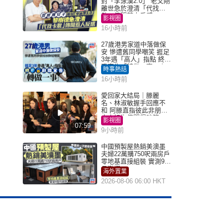
封「李泳漢2.0」 老父剛
離世急於澄清「代找卡
數」傳聞惹人反感
影視圈
16小時前
27歲港男家道中落做保
安 慘遭舊同學嘲笑 捱足
3年遇「高人」指點 終辭
職宣告「轉做一事」｜
時事熱話
Juicy叮
16小時前
愛回家大結局｜滕麗
名、林淑敏握手回應不
和 阿滕直指彼此非朋友
大小姐指傳聞得啖笑
影視圈
07:59
9小時前
中國預製屋熱銷美澳墨
夫婦22萬購750呎兩房戶
零地基直接組裝 實測9個
月激讚
海外置業
2026-08-06 06:00 HKT