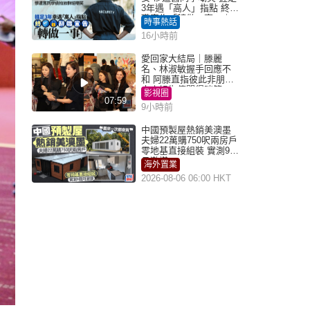
3年遇「高人」指點 終辭
職宣告「轉做一事」｜
時事熱話
Juicy叮
16小時前
愛回家大結局｜滕麗
名、林淑敏握手回應不
和 阿滕直指彼此非朋友
大小姐指傳聞得啖笑
影視圈
07:59
9小時前
中國預製屋熱銷美澳墨
夫婦22萬購750呎兩房戶
零地基直接組裝 實測9個
月激讚
海外置業
2026-08-06 06:00 HKT