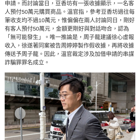
申請。而討論當日，豆香坊有一張收據顯示，一名客
人預付50萬元購買商品。溫官指，參考豆香坊過往每
筆收支均不過10萬元，惟偏偏在兩人討論同日，剛好
有客人預付50萬元，金額更剛好與對話吻合，認為
「無可能發生」。唯一推論是，周子龍建議徐心虛報
收入，徐遂著同案被告周婷婷製作假收據，再將收據
傳送予周子龍。因此，溫官裁定涉及加借申請的串謀
詐騙罪罪名成立。