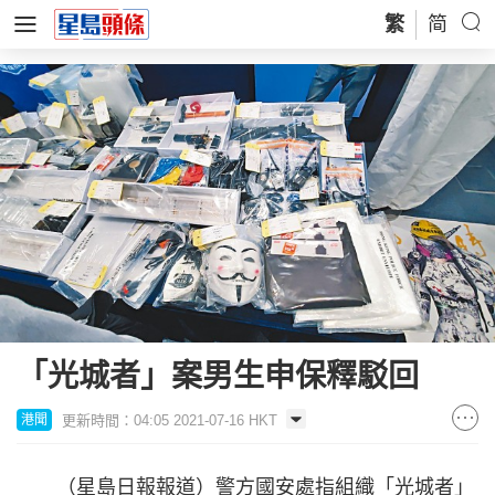
繁
简
「光城者」案男生申保釋駁回
更新時間：04:05 2021-07-16 HKT
港聞
（星島日報報道）警方國安處指組織「光城者」