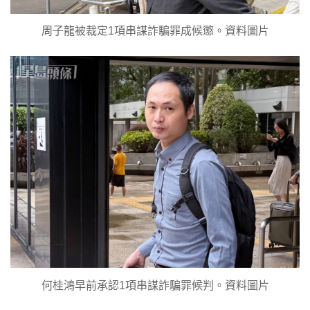
周子龍被裁定1項串謀詐騙罪成候懲。資料圖片
何桂鴻早前承認1項串謀詐騙罪候判。資料圖片