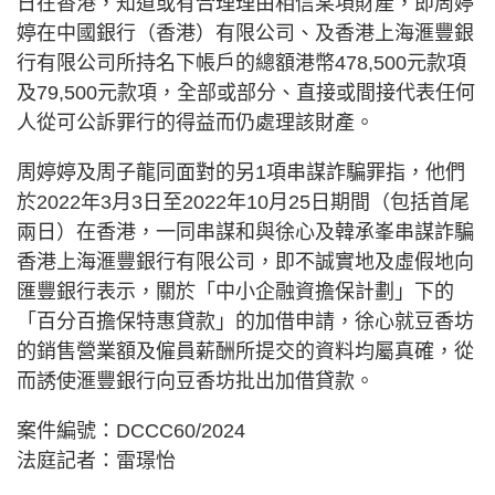
日在香港，知道或有合理理由相信某項財產，即周婷
婷在中國銀行（香港）有限公司、及香港上海滙豐銀
行有限公司所持名下帳戶的總額港幣478,500元款項
及79,500元款項，全部或部分、直接或間接代表任何
人從可公訴罪行的得益而仍處理該財產。
周婷婷及周子龍同面對的另1項串謀詐騙罪指，他們
於2022年3月3日至2022年10月25日期間（包括首尾
兩日）在香港，一同串謀和與徐心及韓承峯串謀詐騙
香港上海滙豐銀行有限公司，即不誠實地及虛假地向
匯豐銀行表示，關於「中小企融資擔保計劃」下的
「百分百擔保特惠貸款」的加借申請，徐心就豆香坊
的銷售營業額及僱員薪酬所提交的資料均屬真確，從
而誘使滙豐銀行向豆香坊批出加借貸款。
案件編號：DCCC60/2024
法庭記者：雷璟怡