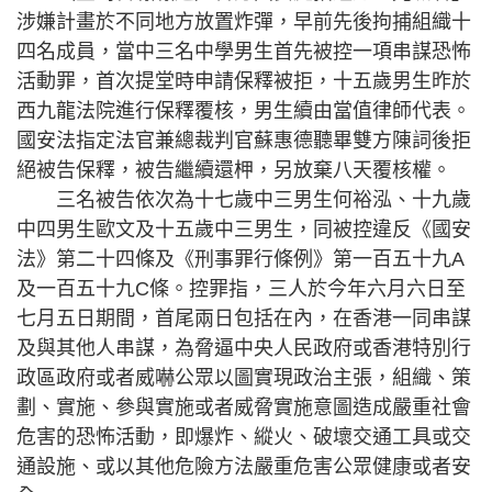
涉嫌計畫於不同地方放置炸彈，早前先後拘捕組織十
四名成員，當中三名中學男生首先被控一項串謀恐怖
活動罪，首次提堂時申請保釋被拒，十五歲男生昨於
西九龍法院進行保釋覆核，男生續由當值律師代表。
國安法指定法官兼總裁判官蘇惠德聽畢雙方陳詞後拒
絕被告保釋，被告繼續還柙，另放棄八天覆核權。
三名被告依次為十七歲中三男生何裕泓、十九歲
中四男生歐文及十五歲中三男生，同被控違反《國安
法》第二十四條及《刑事罪行條例》第一百五十九A
及一百五十九C條。控罪指，三人於今年六月六日至
七月五日期間，首尾兩日包括在內，在香港一同串謀
及與其他人串謀，為脅逼中央人民政府或香港特別行
政區政府或者威嚇公眾以圖實現政治主張，組織、策
劃、實施、參與實施或者威脅實施意圖造成嚴重社會
危害的恐怖活動，即爆炸、縱火、破壞交通工具或交
通設施、或以其他危險方法嚴重危害公眾健康或者安