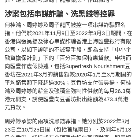
涉案包括串謀詐騙、洗黑錢等控罪
何桂鴻、周婷婷及周子龍同被控一項串謀詐騙罪名
指，他們於2021年11月9日至2022年3月3日期間，在
香港與張昊揚及徐心串謀詐騙香港上海匯豐銀行有限
公司，以如下證明的不誠實手段，即為支持「中小企
融資擔保計劃」下的「百分百擔保特惠貸款」申請而
向匯豐作虛假陳述，包括Superfresh Nourishment豆
香坊在2021年3月的銷售額較2020年1月至3月期間的
平均銷售額下降超過30%；豆香坊支付張昊揚、何桂
鴻及周婷婷的薪金及強積金強制性供款的每月26.3萬
港元開支，誘使匯豐向豆香坊批出總額為473.4萬港
元貸款。
周婷婷承認的兩項洗黑錢罪指，她分別於2022年3月
23日至10月25日間（包括首尾兩日）、及同年6月13