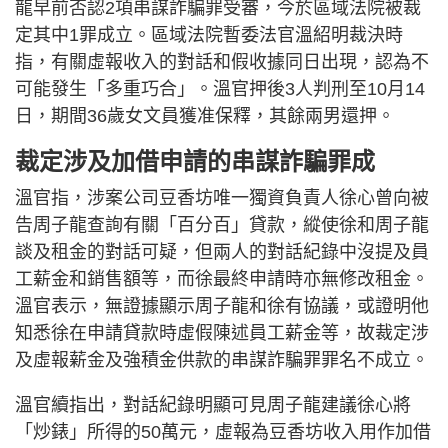
龍早前否認2項串謀詐騙罪受審，今於區域法院被裁
定其中1罪成立。區域法院暫委法官溫紹明裁決時
指，有關虛報收入的對話和假收據同日出現，認為不
可能發生「多重巧合」。溫官押後3人判刑至10月14
日，期間36歲女文員獲准保釋，其餘兩男還押。
裁定涉及加借申請的串謀詐騙罪成
溫官指，涉案公司豆香坊唯一獨資負責人徐心曾向被
告周子龍查詢有關「百分百」貸款，縱使徐和周子龍
談及租金的對話可疑，但兩人的對話紀錄中沒提及員
工薪金和銷售額等，而徐最終申請時亦無修改租金。
溫官表示，無證據顯示周子龍和徐有協議，或證明他
知悉徐在申請貸款時虛假陳述員工薪金等，故裁定涉
及虛報薪金及強積金供款的串謀詐騙罪罪名不成立。
溫官續指出，對話紀錄明顯可見周子龍建議徐心將
「炒錶」所得的50萬元，虛報為豆香坊收入用作加借