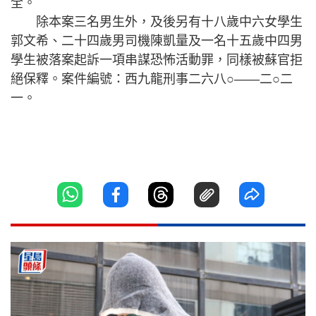
全。
除本案三名男生外，及後另有十八歲中六女學生
郭文希、二十四歲男司機陳凱量及一名十五歲中四男
學生被落案起訴一項串謀恐怖活動罪，同樣被蘇官拒
絕保釋。案件編號：西九龍刑事二六八○——二○二
一。