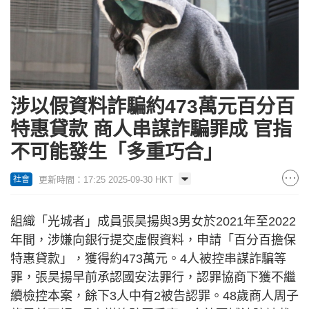
涉以假資料詐騙約473萬元百分百
特惠貸款 商人串謀詐騙罪成 官指
不可能發生「多重巧合」
更新時間：17:25 2025-09-30 HKT
社會
組織「光城者」成員張昊揚與3男女於2021年至2022
年間，涉嫌向銀行提交虛假資料，申請「百分百擔保
特惠貸款」，獲得約473萬元。4人被控串謀詐騙等
罪，張昊揚早前承認國安法罪行，認罪協商下獲不繼
續檢控本案，餘下3人中有2被告認罪。48歲商人周子