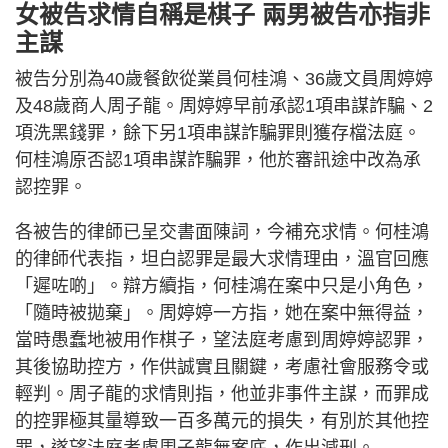
女被告求情自稱是棋子 兩男被告亦指非
主謀
被告分別為40歲餐飲從業員何桂鴻、36歲文員周婷婷
及48歲商人周子龍。周婷婷早前承認1項串謀詐騙、2
項洗黑錢罪，餘下另1項串謀詐騙罪則獲存檔法庭。
何桂鴻原否認1項串謀詐騙罪，他於審訊途中改為承
認控罪。
各被告的律師已呈交書面陳詞，今補充求情。何桂鴻
的律師代表指，坦白認罪是最大求情理由，溫官回應
「遲咗啲」。辯方續指，何桂鴻在案中只是小角色，
「隨時被拋棄」。周婷婷一方指，她在案中無得益，
當時愚蠢地被用作棋子，望法庭考慮到周婷婷認罪，
其後協助控方，作供誠實且關鍵，考慮社會服務令或
輕判。周子龍的求情則指，他並非事件主謀，而罪成
的控罪極其量導致一百多萬元的損失，有別於其他控
罪，遂望法庭考慮周子龍無案底，作出減刑。