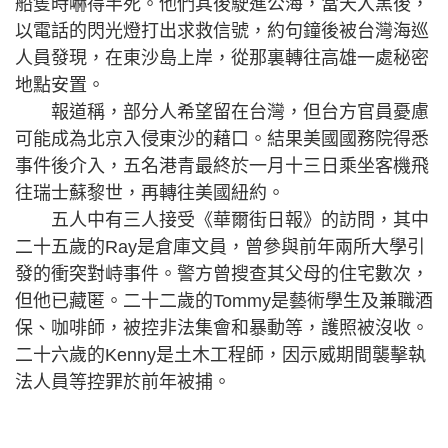
船隻時嚇得半死。他們其後駛進公海，當天入黑後，
以電話的閃光燈打出求救信號，約句鐘後被台灣海巡
人員發現，在東沙島上岸，從那裏轉往高雄一處秘密
地點安置。
報道稱，部分人希望留在台灣，但台方官員憂慮
可能成為北京入侵東沙的藉口。結果美國國務院得悉
事件後介入，五名港青最終於一月十三日乘坐客機飛
往瑞士蘇黎世，再轉往美國紐約。
五人中有三人接受《華爾街日報》的訪問，其中
二十五歲的Ray是倉庫文員，曾參與前年兩所大學引
發的衝突對峙事件。警方曾搜查其父母的住宅數次，
但他已藏匿。二十二歲的Tommy是藝術學生及兼職酒
保、咖啡師，被控非法集會和暴動等，護照被沒收。
二十六歲的Kenny是土木工程師，因示威期間襲擊執
法人員等控罪於前年被捕。