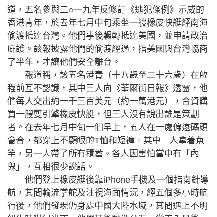
道，五名參與二○一九年反修訂《逃犯條例》示威的
香港青年，於去年七月中旬乘坐一艘橡皮快艇經南海
偷渡抵達台灣。他們事後輾轉抵達美國，並申請政治
庇護。該報披露他們的偷渡經過，指美國與台灣協商
了半年，才讓他們安全離台。
報道稱，該五名港青（十八歲至二十六歲）在啟
程前互不認識，其中三人向《華爾街日報》透露，他
們每人交出約一千三百美元（約一萬港元），合資購
買一艘雙引擎橡皮快艇，但三人沒有說出誰是策劃
者。在去年七月中旬一個早上，五人在一處偏遠碼頭
會合，都穿上不顯眼的T恤和短褲，其中一人拿着魚
竿，另一人帶了所有積蓄。各人因害怕當中有「內
鬼」，互相很少說話。
他們登上橡皮艇後靠iPhone手機及一個指南針導
航，其間輪流掌舵及注視海面情況，經五個多小時航
行後，他們發現仍身處中國大陸水域，其間遇上不明