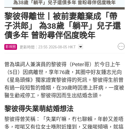
黎彼得離世丨被前妻離棄成「帶
子洪郎」 為38歲「躺平」兒子還
債多年 曾盼尋伴侶度晚年
更新時間：23:55 2026-08-05 HKT
影視圈
曾為填詞人兼演員的黎彼得（Peter哥）於今日上午
（5日）因病離世，享年76歲，其圈中好友鍾志光向
《星島頭條》獨家證實黎彼得的死訊。黎彼得生前曾
有過一段短暫的婚姻，在39歲時因患上肝病，一度被
醫生勸戒停工，黎彼得因而生出結婚念頭。
黎彼得失業萌結婚想法
黎彼得曾笑稱：「失業吖嘛，冇乜聊賴，年齡又差唔
多，咁啱又有位女士喺附近撞到，又幾啱傾喎，就搞