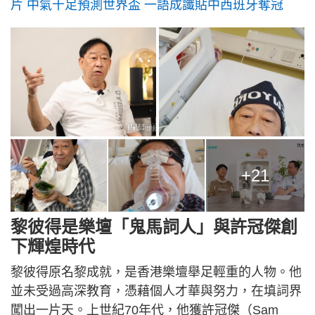
片 中氣十足預測世界盃 一語成讖貼中西班牙奪冠
+21
黎彼得是樂壇「鬼馬詞人」與許冠傑創
下輝煌時代
黎彼得原名黎成就，是香港樂壇舉足輕重的人物。他
並未受過高深教育，憑藉個人才華與努力，在填詞界
闖出一片天。上世紀70年代，他獲許冠傑（Sam