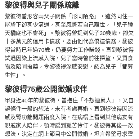
黎彼得與兒子關係疏離
黎彼得曾形容兩父子關係「形同陌路」，雖然同住一
屋簷下卻甚少溝通，甚至感慨若自己離世，「兒子睡
天橋底也不會死」。黎彼得曾提到兒子30幾歲，卻欠
十多萬元的信用卡債務，要由他代為償還債務，黎彼
得當時已年過70歲，仍要努力工作賺錢。直到黎彼得
試過因染上流感入院，兒子當時曾前往探望，又買食
物及陪同攞藥，令黎彼得深感安慰，認為兒子「都算
生性」。
黎彼得75歲公開徵婚求伴
單身近40年的黎彼得，曾抱住「不想連累人」，又自
認條件一般的想法，未有考慮再婚。直到黎彼得因流
感及腎功能問題兩度入院，在病榻上看到其他病友有
親戚家人陪伴，頓時感到孤苦伶仃。黎彼得其後一改
想法，決定在網上節目中公開徵婚，坦言希望尋求靈