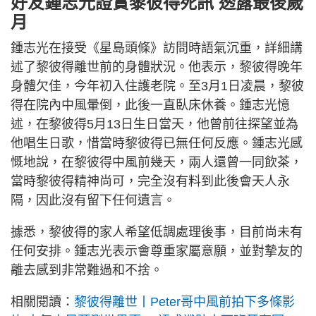
好友鍾志光證實黎彼得死訊 透露最後歲
月
鍾志光在接受《星島頭條》訪問時語氣沉重，詳細講
述了黎彼得離世前的身體狀況。他表示，黎彼得晚年
身體欠佳，今年初入住護老院。至3月1日凌晨，黎彼
得在院內中風暈倒，此後一直臥床休養。鍾志光憶
述，在黎彼得5月13日生日當天，他曾前往探望並為
他唱生日歌，惜當時黎彼得已無任何反應。鍾志光感
慨地說，在黎彼得中風前幾天，兩人還曾一同飲茶，
當時黎彼得精神尚可，完全沒有料到此後會天人永
隔，因此沒有留下任何遺言。
據悉，黎彼得的家人希望低調處理後事，目前尚未有
任何安排。鍾志光表示會尊重家屬意願，並對摯友的
離去感到非常難過和不捨。
相關閱讀：
黎彼得離世丨Peter哥中風前拍下多條影