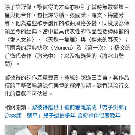
除了許冠傑，黎彼得的才華亦吸引了當時無數樂壇巨
星與他合作，包括譚詠麟、張國榮、羅文、梅艷芳
等。他為這些歌手創作的歌曲風格多變，同樣成為傳
頌至今的經典。當中最具代表性的作品包括譚詠麟的
〈愛人女神〉、〈天邊一隻雁〉與〈遲來的春天〉；
張國榮的經典快歌〈Monica〉及〈第一次〉；羅文的
前衛代表作〈激光中〉；以及梅艷芳的〈將冰山劈
開〉。
黎彼得的詞作產量豐富，據統計超過三百首，其作品
橫跨了整個粵語流行樂壇的輝煌時期，對香港流行文
化的貢獻不可估量。
相關閱讀：
黎彼得離世丨被前妻離棄成「帶子洪郎」
為38歲「躺平」兒子還債多年 曾盼尋伴侶度晚年