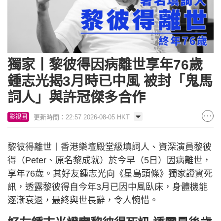
獨家丨黎彼得因病離世享年76歲
鍾志光揭3月時已中風 被封「鬼馬
詞人」與許冠傑多合作
更新時間：22:57 2026-08-05 HKT
影視圈
黎彼得離世丨香港樂壇殿堂級填詞人、資深演員黎彼
得（Peter、原名黎成就）於今早（5日）因病離世，
享年76歲。其好友鍾志光向《星島頭條》獨家證實死
訊，透露黎彼得自今年3月已因中風臥床，身體機能
逐漸衰退，最終與世長辭，令人惋惜。