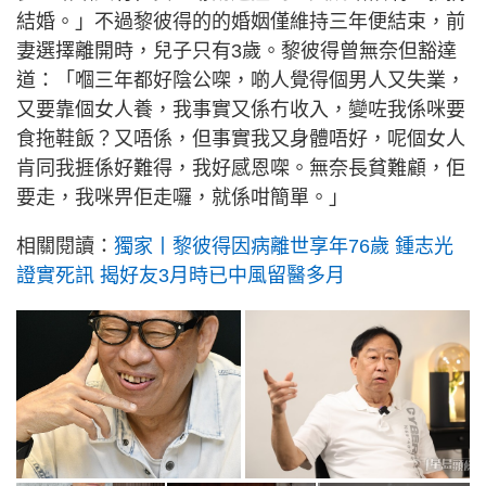
結婚。」不過黎彼得的的婚姻僅維持三年便結束，前
妻選擇離開時，兒子只有3歲。黎彼得曾無奈但豁達
道：「嗰三年都好陰公㗎，啲人覺得個男人又失業，
又要靠個女人養，我事實又係冇收入，變咗我係咪要
食拖鞋飯？又唔係，但事實我又身體唔好，呢個女人
肯同我捱係好難得，我好感恩㗎。無奈長貧難顧，佢
要走，我咪畀佢走囉，就係咁簡單。」
相關閱讀：
獨家丨黎彼得因病離世享年76歲 鍾志光
證實死訊 揭好友3月時已中風留醫多月