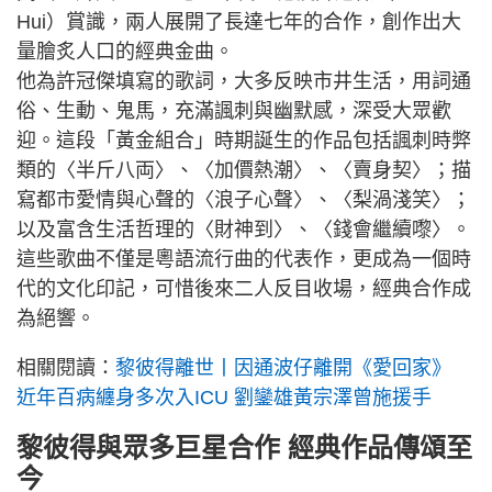
Hui）賞識，兩人展開了長達七年的合作，創作出大
量膾炙人口的經典金曲。
他為許冠傑填寫的歌詞，大多反映市井生活，用詞通
俗、生動、鬼馬，充滿諷刺與幽默感，深受大眾歡
迎。這段「黃金組合」時期誕生的作品包括諷刺時弊
類的〈半斤八両〉、〈加價熱潮〉、〈賣身契〉；描
寫都市愛情與心聲的〈浪子心聲〉、〈梨渦淺笑〉；
以及富含生活哲理的〈財神到〉、〈錢會繼續嚟〉。
這些歌曲不僅是粵語流行曲的代表作，更成為一個時
代的文化印記，可惜後來二人反目收場，經典合作成
為絕響。
相關閱讀：
黎彼得離世丨因通波仔離開《愛回家》
近年百病纏身多次入ICU 劉鑾雄黃宗澤曾施援手
黎彼得與眾多巨星合作 經典作品傳頌至
今