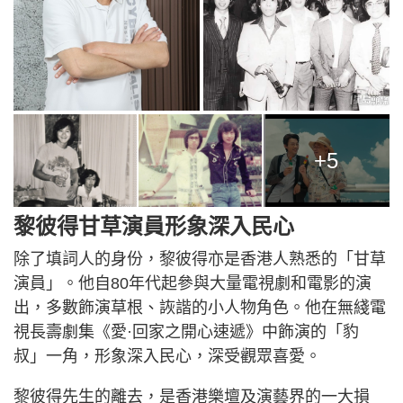
+5
黎彼得甘草演員形象深入民心
除了填詞人的身份，黎彼得亦是香港人熟悉的「甘草
演員」。他自80年代起參與大量電視劇和電影的演
出，多數飾演草根、詼諧的小人物角色。他在無綫電
視長壽劇集《愛·回家之開心速遞》中飾演的「豹
叔」一角，形象深入民心，深受觀眾喜愛。
黎彼得先生的離去，是香港樂壇及演藝界的一大損