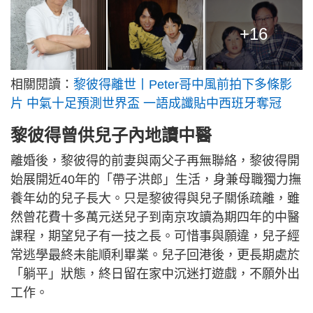
+16
相關閱讀：
黎彼得離世丨Peter哥中風前拍下多條影
片 中氣十足預測世界盃 一語成讖貼中西班牙奪冠
黎彼得曾供兒子內地讀中醫
離婚後，黎彼得的前妻與兩父子再無聯絡，黎彼得開
始展開近40年的「帶子洪郎」生活，身兼母職獨力撫
養年幼的兒子長大。只是黎彼得與兒子關係疏離，雖
然曾花費十多萬元送兒子到南京攻讀為期四年的中醫
課程，期望兒子有一技之長。可惜事與願違，兒子經
常逃學最終未能順利畢業。兒子回港後，更長期處於
「躺平」狀態，終日留在家中沉迷打遊戲，不願外出
工作。