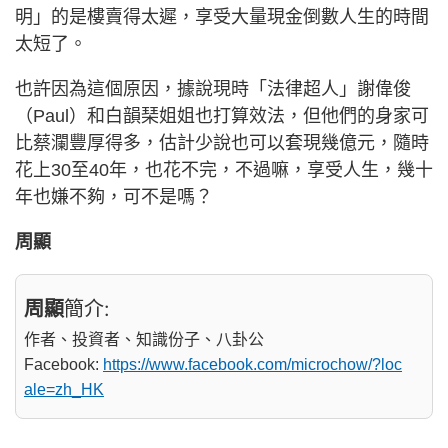
明」的是樓賣得太遲，享受大量現金倒數人生的時間
太短了。
也許因為這個原因，據說現時「法律超人」謝偉俊
（Paul）和白韻琹姐姐也打算效法，但他們的身家可
比蔡瀾豐厚得多，估計少說也可以套現幾億元，隨時
花上30至40年，也花不完，不過嘛，享受人生，幾十
年也嫌不夠，可不是嗎？
周顯
周顯
簡介:
作者、投資者、知識份子、八卦公
Facebook:
https://www.facebook.com/microchow/?loc
ale=zh_HK