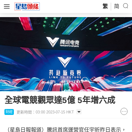
繁
简
全球電競觀眾達5億 5年增六成
更新時間：03:00 2023-07-15 HKT
財經
（星島日報報道）騰訊首席運營官任宇昕昨日表示，