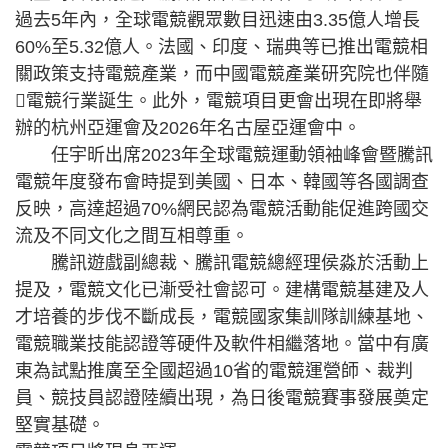
過去5年內，全球電競觀眾數目迅速由3.35億人增長
60%至5.32億人。法國、印度、瑞典等已推出電競相
關政策支持電競產業，而中國電競產業研究院也伴隨
電競行業誕生。此外，電競項目更會出現在即將舉
辦的杭州亞運會及2026年名古屋亞運會中。
任宇昕出席2023年全球電競運動領袖峰會暨騰訊
電競年度發布會時提到美國、日本、韓國等各國調查
反映，高達超過70%網民認為電競活動能促進跨國交
流及不同文化之間互相尊重。
騰訊遊戲副總裁、騰訊電競總經理侯淼於活動上
提及，電競文化已漸受社會認可。建構電競基建及人
才培養的步伐不斷成長，電競國家集訓隊訓練基地、
電競職業技能認證等硬件及軟件相繼落地。當中有廣
東為試點推廣至全國超過10省的電競運營師、裁判
員、競技員認證陸續出現，為日後電競賽事發展奠定
堅實基礎。