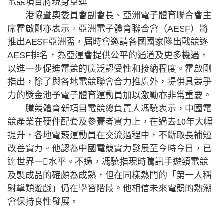
電競項目將現身亞運
港協暨奧委員會副會長、亞洲電子體育聯合會主
席霍啟剛亦表示，亞洲電子體育聯合會（AESF）將
推出AESF亞洲盃，屆時會邀請各國國家隊出戰競逐
AESF排名，為亞運會提供公平的通道及更多機遇，
以進一步促進電競的廣泛認受性和接納程度。霍啟剛
指出，除了與各地電競聯會合力推廣外，提供具競爭
力的獎金池予電子體育運動員加以激勵亦非常重要。
騰競體育新項目電競總負責人馮驍表示，中國電
競產業在硬件配套及參賽者實力上，在過去10年大幅
提升，各地電競運動員在交流過程中，不斷取長補短
改善實力。他認為中國電競實力發展至今時今日，已
達世界一水平。不過，馮驍指現時騰訊手遊類電競
及製成品的確頗為成熟，但在同樣熱門的「第一人稱
射擊類遊戲」仍在學習階段。他相信未來電競的熱潮
會保持良性發展。