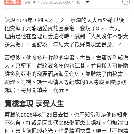
更新時間：06:00 2026-08-07 HKT
投資理財
話說2023年，四大才子之一蔡瀾的太太意外離世後，
他賣掉了九龍塘愛賓花園豪宅，套現了3,200萬元，
理由是他在整理亡妻遺物時，感到「人到晚年不想太
多負擔」，並認為「年紀大了最好有現金傍身」。
賣樓後，他將多年收藏的字畫、古董、書籍等全部送
人，只留下一餅珍藏多年的普洱茶，並且搬入可俯瞰
維多利亞港的瑰麗酒店海景套房，並聘請了由秘書、
助理、司機、護士和傭人等組成的8人專職團隊照顧
起居，每月開銷達50萬元。
賣樓套現 享受人生
蔡瀾於2025年6月25日去世，也不知當時是他自知命
不久矣，抑或是因喪偶之悲傷而患上絕症。但無論如
何，去世前把錢花光，也是精明抉擇，唯一「不夠精