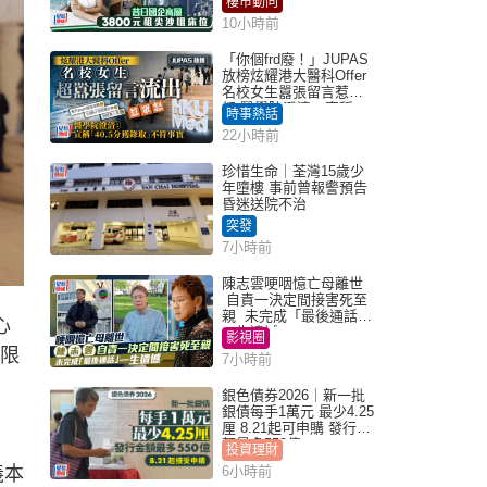
樓市動向
10小時前
「你個frd廢！」JUPAS
放榜炫耀港大醫科Offer
名校女生囂張留言惹眾
怒 醫學院澄清：宣稱
時事熱話
「40.5分獲錄取」不符事
22小時前
實｜Juicy叮
珍惜生命｜荃灣15歲少
年墮樓 事前曾報警預告
昏迷送院不治
突發
7小時前
陳志雲哽咽憶亡母離世
自責一決定間接害死至
親 未完成「最後通話」
心
一生遺憾
影視圈
期限
7小時前
銀色債券2026｜新一批
銀債每手1萬元 最少4.25
厘 8.21起可申購 發行金
額最多550億
投資理財
義本
6小時前