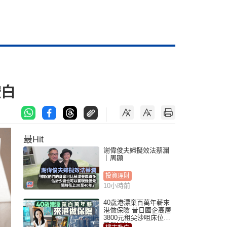
空白
最Hit
謝偉俊夫婦擬效法蔡瀾
｜周顯
投資理財
10小時前
40歲港漂棄百萬年薪來
港做保險 昔日國企高層
3800元租尖沙咀床位｜
租盤Million