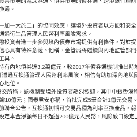
股票市場的滬深港通、債券市場的債券通、跨境銀行理財
換通。
加一大於二」的協同效應，讓境外投資者以方便和安全
通過衍生品管理人民幣利率風險需求。
投資者進一步參與境內債券市場提供有利條件，對於提
信心具有特殊意義。他稱，金管局將繼續與內地監管部門
工具。
內地債券達3.2萬億元，較2017年債券通機制推出時
可透過互換通管理人民幣利率風險，相信有助加深內地與
心地位。
港交所稱，該機制受境外投資者熱烈歡迎，其中中銀香港
逾10億元；國泰君安亦稱，首批完成5筆合計1億元交易
聯合公告，互換通初期可交易品種為利率互換產品，報
設定本金淨額每日不超過200億元人民幣，風險敞口設定