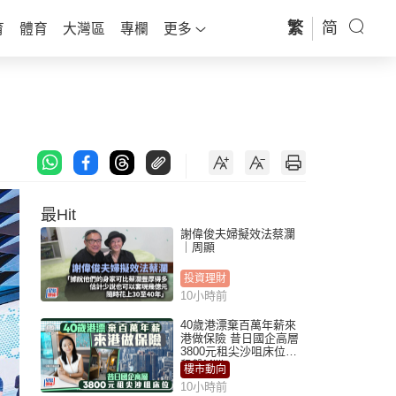
繁
简
育
體育
大灣區
專欄
更多
最Hit
謝偉俊夫婦擬效法蔡瀾
｜周顯
投資理財
10小時前
40歲港漂棄百萬年薪來
港做保險 昔日國企高層
3800元租尖沙咀床位｜
租盤Million
樓市動向
10小時前