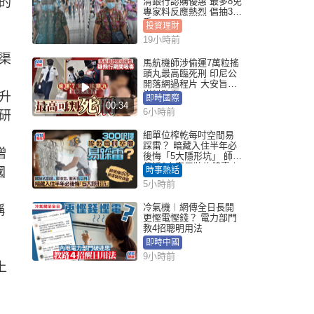
的
清銀行認購優惠 最多8免
專家料反應熱烈 倡抽30
手
投資理財
19小時前
渠
馬航機師涉偷運7萬粒搖
頭丸最高臨死刑 印尼公
開落網過程片 大安旨意
豈料敗露
升
即時國際
00:34
6小時前
研
細單位榨乾每吋空間易
踩雷？ 暗藏入住半年必
增
後悔「5大隱形坑」 師傅
傳授6字家居裝修錦囊｜
國
時事熱話
Juicy叮
5小時前
冷氣機︱網傳全日長開
稱
更慳電慳錢？ 電力部門
。
教4招聰明用法
即時中國
9小時前
上