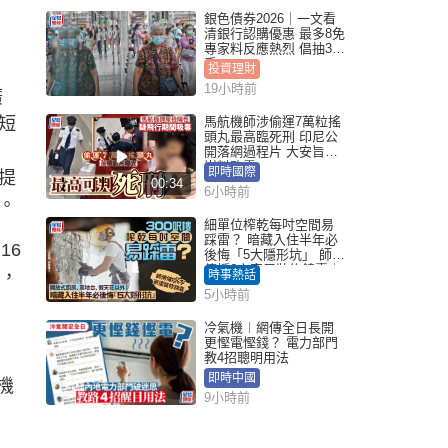
。
銀色債券2026｜一文看
清銀行認購優惠 最多8免
專家料反應熱烈 倡抽30
手
投資理財
19小時前
廣
短
馬航機師涉偷運7萬粒搖
頭丸最高臨死刑 印尼公
開落網過程片 大安旨意
豈料敗露
即時國際
提
00:34
6小時前
率。
細單位榨乾每吋空間易
踩雷？ 暗藏入住半年必
16
後悔「5大隱形坑」 師傅
傳授6字家居裝修錦囊｜
道，
時事熱話
Juicy叮
5小時前
冷氣機︱網傳全日長開
更慳電慳錢？ 電力部門
教4招聰明用法
即時中國
機
9小時前