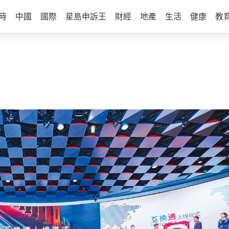
時
中國
國際
星島申訴王
財經
地產
生活
健康
教