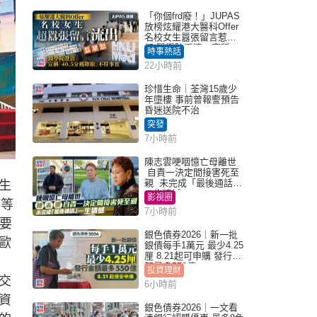
「你個frd廢！」JUPAS
放榜炫耀港大醫科Offer
名校女生囂張留言惹眾
怒 醫學院澄清：宣稱
時事熱話
「40.5分獲錄取」不符事
22小時前
實｜Juicy叮
珍惜生命｜荃灣15歲少
年墮樓 事前曾報警預告
昏迷送院不治
突發
7小時前
陳志雲哽咽憶亡母離世
自責一決定間接害死至
親 未完成「最後通話」
生
一生遺憾
影視圈
打等
7小時前
主要
銀色債券2026｜新一批
歐
銀債每手1萬元 最少4.25
厘 8.21起可申購 發行金
額最多550億
投資理財
交
6小時前
資
銀色債券2026｜一文看