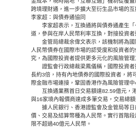
金成本，現時兩地「互聯互通」機制從覆蓋
跨境理財通，進一步擴大至衍生品市場的互
李家超：與債券通協同
李家超表示，互換通將與債券通產生「一
道，參與在岸人民幣利率互換，對接投資者
金管局總裁余偉文表示，該機制將為國際
人民幣債券在國際市場的認受度和投資者的
究，為國際投資者提供更多元化的風險管理
證監會行政總裁梁鳳儀稱，國際投資者持有
長約3倍，持有內地債券的國際投資者，將
際金融市場連接，鞏固香港作為風險管理中
互換通業務首日交易額達82.59億元，
與16家境內報價商達成多筆交易，交易總額
據人民銀行、香港證監會及金管局等日前
價、交易及結算幣種為人民幣。實行首階段
限不超過40億元人民幣。