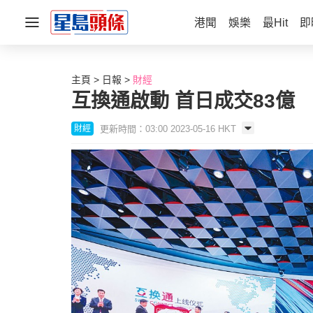
港聞
娛樂
最Hit
即
主頁
日報
財經
互換通啟動 首日成交83億
更新時間：03:00 2023-05-16 HKT
財經