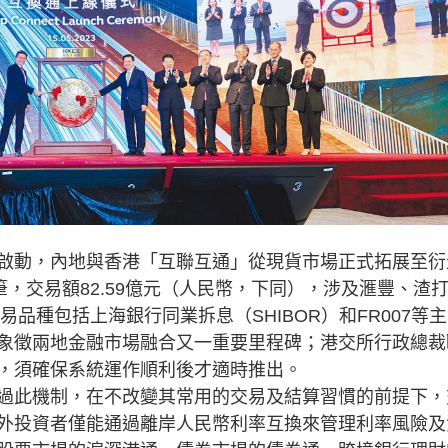
啟動，內地與香港「互聯互通」從現貨市場正式拓展至衍
筆，交易額82.59億元（人民幣，下同），涉及滙豐、渣
易品種包括上海銀行同業拆息（SHIBOR）和FR007等
象徵兩地金融市場融合又一重要里程碑；港交所行政總裁
，須確保系統運作順利後才適時推出。
過此機制，在不改變其常用的交易及結算習慣的前提下，
外投資者僅能通過離岸人民幣利率互換來管理利率風險及