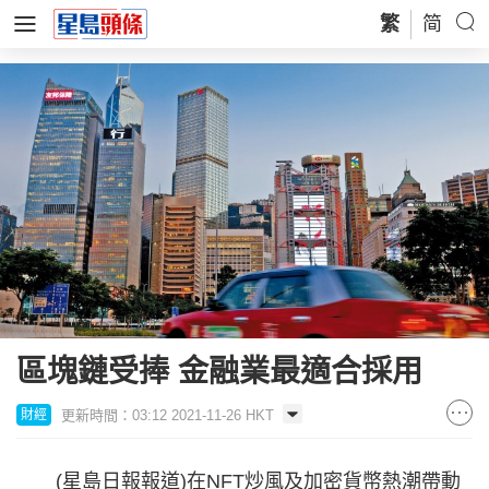
繁
简
區塊鏈受捧 金融業最適合採用
更新時間：03:12 2021-11-26 HKT
財經
(星島日報報道)在NFT炒風及加密貨幣熱潮帶動