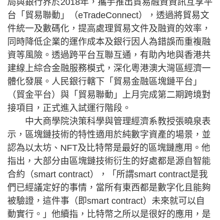
局與銀行界於2018年，攜手推出貿易融資資訊互享平
台「貿易聯動」（eTradeConnect），透過將貿易文
件統一及數碼化，提高處理貿易文件及融資的效率，
同時降低企業的運作成本及銀行因人為錯誤而重複融
資等風險。透過跨平台互聯互通，有助內地與香港共
建線上綜合金融服務模式，深化粵港澳大灣區經濟一
體化發展。人民銀行轄下「貿易金融區塊鏈平台」
（貿金平台）與「貿易聯動」上月完成第二期跨境對
接項目，正式進入試運行階段。
中大商學院決策科學與管理經濟系教授張曉泉表
示，區塊鏈技術的特性適用於純數字資產的場景，並
認為以太坊、NFT及比特幣是最好的區塊鏈應用。他
指出，大部分由區塊鏈技術衍生的好處都是源自智能
合約（smart contract），「所謂smart contract是我
們已經議定好的事情，當所有東西都是數字化且能夠
被驗證，這件事（即smart contract）未來就可以自
動實行。」他續指，比特幣之所以是很好的應用，是