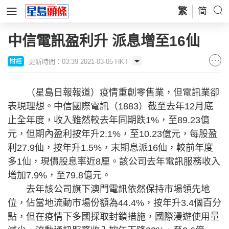
繁
简
中信電訊盈利升 派息增至16仙
更新時間：03:39 2021-03-05 HKT
財經
（星島日報報道）疫情重創零售業，但電訊業卻
表現理想。中信國際電訊（1883）截至去年12月底
止全年度，收入雖然較去年同期跌1%，至89.23億
元，但期內盈利按年升2.1%，至10.23億元，每股盈
利27.9仙，按年升1.5%，末期息派16仙，較前年度
多1仙，現價股息率近8厘。該公司去年電訊服務收入
增加7.9%，至79.8億元。
去年該公司旗下澳門電訊依然保持市場領先地
位，佔當地流動市場份額為44.4%，按年升3.4個百分
點，但在疫情下多國採取封鎖措施，國際漫遊使用量