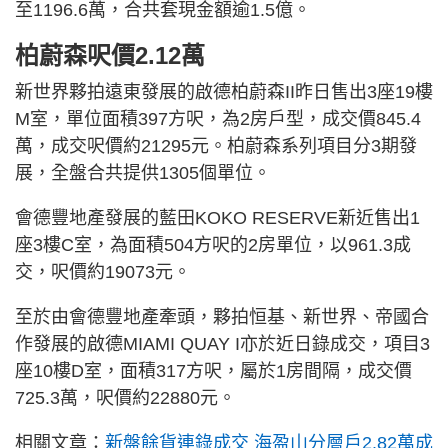
至1196.6萬，合共套現金額逾1.5億。
柏蔚森呎價2.12萬
新世界夥拍遠東發展的啟德柏蔚森II昨日售出3座19樓
M室，單位面積397方呎，為2房戶型，成交價845.4
萬，成交呎價約21295元。柏蔚森系列項目分3期發
展，全盤合共提供1305個單位。
會德豐地產發展的藍田KOKO RESERVE新近售出1
座3樓C室，為面積504方呎的2房單位，以961.3成
交，呎價約19073元。
至於由會德豐地產牽頭，夥拍恒基、新世界、帝國合
作發展的啟德MIAMI QUAY I亦於近日錄成交，項目3
座10樓D室，面積317方呎，屬於1房間隔，成交價
725.3萬，呎價約22880元。
相關文章：
新盤餘貨連錄成交 海盈山分層戶2.82萬成