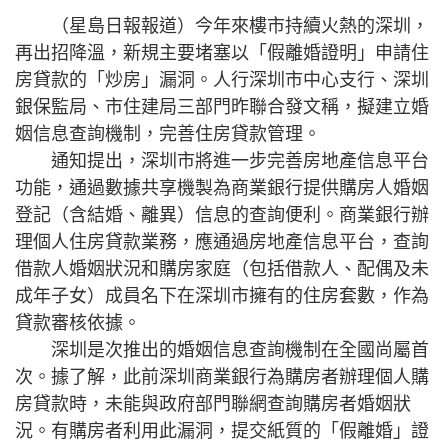
（星島日報報道）今年來樓市持續火熱的深圳，
再出招降溫，新規主要堵塞以「假離婚證明」申請住
房貸款的「炒房」漏洞。人行深圳市中心支行、深圳
銀保監局、市住建局三部門昨聯合發文稱，擬建立婚
姻信息查詢機制，完善住房貸款管理。
通知提出，深圳市將進一步完善房地產信息平台
功能，通過數據共享機製為商業銀行提供購房人婚姻
登記（含結婚、離異）信息的查詢便利。商業銀行辦
理個人住房貸款業務，應通過房地產信息平台，查詢
借款人婚姻狀況和購房家庭（包括借款人、配偶及未
成年子女）成員名下在深圳市擁有的住房套數，作為
貸款審核依據。
深圳是次推出的婚姻信息查詢機制在全國尚屬首
次。據了解，此前深圳商業銀行為購房者辦理個人購
房貸款時，未能與政府部門聯網查詢購房者婚姻狀
況。有購房者利用此漏洞，提交紙質的「假離婚」證