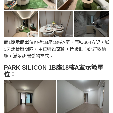
+4
而1期示範單位包括1B座18樓A室，面積604方呎，屬
3房連梗廚間隔，單位特設玄關，門後貼心配置收納
櫃，滿足起居儲物需求。
PARK SILICON 1B座18樓A室示範單
位：