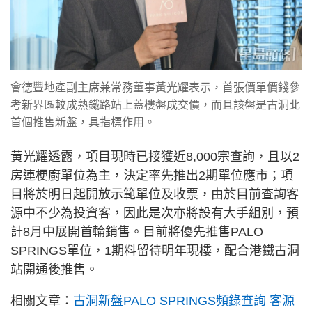
會德豐地產副主席兼常務董事黃光耀表示，首張價單價錢參
考新界區較成熟鐵路站上蓋樓盤成交價，而且該盤是古洞北
首個推售新盤，具指標作用。
黃光耀透露，項目現時已接獲近8,000宗查詢，且以2
房連梗廚單位為主，決定率先推出2期單位應市；項
目將於明日起開放示範單位及收票，由於目前查詢客
源中不少為投資客，因此是次亦將設有大手組別，預
計8月中展開首輪銷售。目前將優先推售PALO
SPRINGS單位，1期料留待明年現樓，配合港鐵古洞
站開通後推售。
相關文章：
古洞新盤PALO SPRINGS頻錄查詢 客源