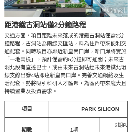
距港鐵古洞站僅2分鐘路程
交通方面，項目距離未來落成的港鐵古洞站僅需2分
鐘路程，古洞站為兩線交匯站，料為住戶帶來便利交
通配套。同時項目亦鄰近新皇崗口岸，新口岸將實施
「一地兩檢」，預計僅需約5分鐘即可通關；未來古
洞北設有直達巴士，或由未來古洞站經未來港鐵北環
線支線出發4站即達新皇崗口岸。完善交通網絡及生
活配套，勢將吸引科研人才匯聚，為區內帶來龐大且
持續置業及投資需求。
項目
PARK SILICON
2期PA
期數
1期