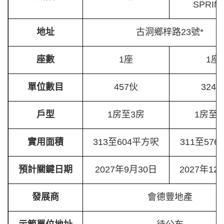
SPRIN
地址
古洞鄉梓路23號*
座數
1座
1座
單位數目
457伙
324
戶型
1房至3房
1房至
實用面積
313至604平方呎
311至57
預計關鍵日期
2027年9月30日
2027年12
發展商
會德豐地產