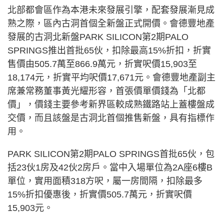
北部都會區作為本港未來發展引擎，配套發展漸見成
熟之際，區內古洞首個全新盤正式開價。會德豐地產
發展的古洞北新盤PARK SILICON第2期PALO
SPRINGS推出首批65伙，扣除最高15%折扣，折實
售價由505.7萬至866.9萬元，折實呎價15,903至
18,174元，折實平均呎價17,671元。會德豐地產副主
席兼常務董事黃光耀形容，首張價單價錢為「北都
價」，價錢主要參考新界區較成熟鐵路站上蓋樓盤成
交價，而且該盤是古洞北首個推售新盤，具有指標作
用。
PARK SILICON第2期PALO SPRINGS首批65伙，包
括23伙1房及42伙2房戶。當中入場單位為2A座6樓B
單位，實用面積318方呎，屬一房間隔，扣除最多
15%折扣優惠後，折實價505.7萬元，折實呎價
15,903元。