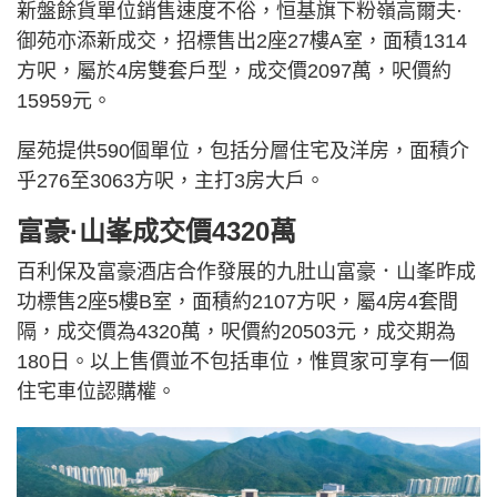
新盤餘貨單位銷售速度不俗，恒基旗下粉嶺高爾夫·
御苑亦添新成交，招標售出2座27樓A室，面積1314
方呎，屬於4房雙套戶型，成交價2097萬，呎價約
15959元。
屋苑提供590個單位，包括分層住宅及洋房，面積介
乎276至3063方呎，主打3房大戶。
富豪·山峯成交價4320萬
百利保及富豪酒店合作發展的九肚山富豪．山峯昨成
功標售2座5樓B室，面積約2107方呎，屬4房4套間
隔，成交價為4320萬，呎價約20503元，成交期為
180日。以上售價並不包括車位，惟買家可享有一個
住宅車位認購權。