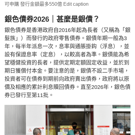
可申購 發行金額最多550億 Edit caption
銀色債券2026｜甚麼是銀債？
銀色債券是香港政府自2016年起為長者（又稱為「銀
髮族」）而發行的政府零售債券。銀債年期一般為3
年，每半年派息一次，息率與通脹掛鈎（浮息），並
設有保證息率（定息），以較高者為準。銀債能為希
望穩健投資的長者，提供定期定額固定收益，並於到
期日獲償付本金。要注意的是，銀債不設二手市場，
投資者可在債券到期前向政府賣出債券，政府將以原
價及相應的累計利息贖回債券。直至2026年，銀色債
券已發行至第11批。