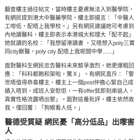
翻查樓主過往帖文，當時樓主憂慮無法入到醫學院，
有網民提到港大中醫藥學院，樓主即揚言：「中醫人
工咁低，配唔上我學校。」另有網民建議她可考慮到
內地讀醫科，樓主即表示本港城大和理大「配不起」
她就讀的名校：「我想留港讀書 ，又唔想入poly三寶
同city獸醫，poly city 配唔上我呢間中學......」
面對醫科生網民忠告醫科未來競爭激烈，她更爆粗回
應：「科科都飽和架啦，驚Ｘ」。有網民直斥：「警
世唔值得恭喜樓主，樓主上一個post仲擔心緊自己成
績入唔到，成班人安慰佢，一有offer就即刻串返人，
真實性格流露哂出黎」。面對這番批評，樓主依然故
我，僅回覆：「狗眼看人低。」
醫德受質疑 網民憂「高分低品」出嚟害
人