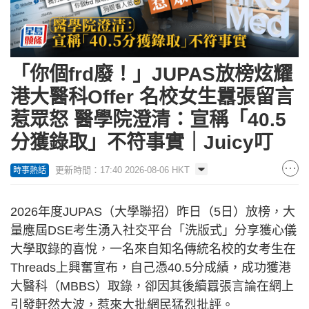
「你個frd廢！」JUPAS放榜炫耀
港大醫科Offer 名校女生囂張留言
惹眾怒 醫學院澄清：宣稱「40.5
分獲錄取」不符事實｜Juicy叮
更新時間：17:40 2026-08-06 HKT
時事熱話
2026年度JUPAS（大學聯招）昨日（5日）放榜，大
量應屆DSE考生湧入社交平台「洗版式」分享獲心儀
大學取錄的喜悅，一名來自知名傳統名校的女考生在
Threads上興奮宣布，自己憑40.5分成績，成功獲港
大醫科（MBBS）取錄，卻因其後續囂張言論在網上
引發軒然大波，惹來大批網民猛烈批評。