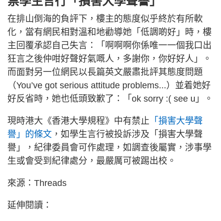
禁學生言行「損害大學聲譽」
在排山倒海的負評下，樓主的態度似乎終於有所軟
化，當有網民相對溫和地勸導她「低調啲好」時，樓
主回覆承認自己失言：「啊啊啊你係唯一一個我口出
狂言之後仲咁好聲好氣嘅人，多謝你，你好好人」。
而面對另一位網民以長篇英文嚴肅批評其態度問題
（You’ve got serious attitude problems...）並着她好
好反省時，她也低頭致歉了：「ok sorry :( see u」。
現時港大《香港大學規程》中有禁止
「損害大學聲
譽」的條文
，如學生言行被投訴涉及「損害大學聲
譽」，紀律委員會可作處理，如調查後屬實，涉事學
生或會受到紀律處分，最嚴厲可被踢出校。
來源：Threads
延伸閱讀：