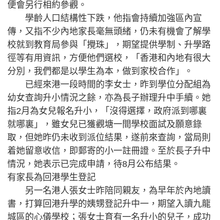
便會另行相約參觀。
學齡人口結構性下跌，他指會持續加強區內宣
傳，又指不少內地家長毫無頭緒，仍未有機會了解學
校就到教育局參與「攪珠」，期望提供學制、升學路
徑等有用資訊，方便他們選校，「香港和內地有很大
分別，我們都是以學生為本，做到家校合作」。
已經來港一段時間的李女士，昨到學位分配組為
幼女查詢升小情況之餘，亦為長子辦理升中手續。她
指2月為女兒報名升小，「沒得選擇，政府派到哪裏
就哪裏」，雖女兒已獲觀塘一間學校面試及願意錄
取，但她昨仍未收到派位結果，遂前來查詢，當局則
着她留意收信，即郵寄的小一註冊證。至於長子升中
情況，她表示已完成申請，待8月公布結果。
有家長為回港學生登記
另一名港人張女士昨陪同親友，為早年於內地讀
書，打算回港升學的姨甥登記升中一，期望入讀九龍
城區的心儀學校；張女士育有一名升小的兒子，成功