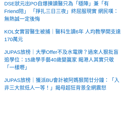
DSE狀元出PO自爆揀讀醫只為「穩陣」兼「有
Friend陪」 「掙扎三日三夜」終屈服現實 網民嘆：
無熱誠一定後悔
KOL女實習醫生被捕｜醫科生讀6年 人均教學開支達
170萬元
JUPAS放榜｜大學Offer不及水電牌？過來人狠批盲
追學位：15歲學手藝40歲變贏家 揭港人其實只敬
「一樣嘢」
JUPAS放榜｜獲派BU會計被阿媽狠鬧廿分鐘：「入
非三大就低人一等！」揭母超狂背景全網震怒