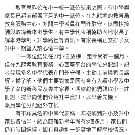
教育局昨公布小一統一派位結果之際，有中學與
家長已超前部署下月的中一派位。在九龍塘的教育局
教育服務中心，多間中學派員在門外駐守，以盡快接
觸與取錄新來港學生，有中學代表稱協助內地家長了
解本港學制、升學路徑等資訊。有家長稱正安排子女
升中，期望入讀心儀中學。
中一派位結果在7月7日放榜，距今尚有一個月，
但在九龍塘教育服務中心西座平台的學位分配組，記
者發現多名中學代表在門外守候，主動上前與家長講
解。據了解，他們主要對象是同時育有入讀小學及中
學子女的新移民及專才家長，期望趁他們領取小一註
冊證，提早向他們介紹升中資訊，以早着先機。
派員學位分配組外守候
有不願具名的中學代表稱，昨接觸到升小及升中
家長各佔半，認為距離新學年尚有3個多月，家長們
仍有時間選擇，如有興趣進一步實地了解學校情況，