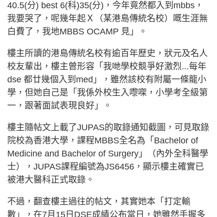
40.5(分) best 6(科)35(分)，今年竟然都入到mbbs，
我要哭了，呢幾年起Ｘ（某港島傳統名校）嘅生涯無
白費了，我地MBBS OCAMP 見」。
樓主所讀的港島傳統名校有逾百年歷史，狀元及名人
校友輩出，樓主曾形容「我哋學校競爭好激烈...每年
dse 都廿幾個入到med」，雖然該校有附屬一條龍小
學，但她自己是「我係外校生入嚟㗎，小學考全級第
一，跟著面試表現良好」。
樓主隨帖文上載了JUPAS的取錄通知截圖，可見取錄
院校為香港大學，課程MBBS全名為「Bachelor of
Medicine and Bachelor of Surgery」（內外全科醫學
士），JUPAS課程編號為JS6456，顯示樓主確實已
被港大醫科正式取錄。
不過，翻查樓主過往的帖文，其實她本「打定輸
數」，在7月15日DSE成績公布當日，她雖然手握多