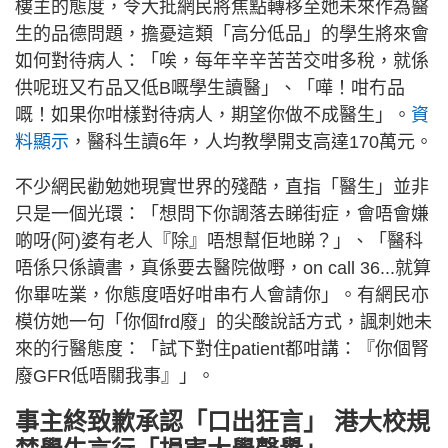
樓主的態度，令大批網民將焦點轉移至她未來作為醫
生的品德問題，擔憂這類「高分低品」的學生將來會
如何對待病人：「唉，每年辛辛苦苦交咁多稅，就係
供呢班又冇品又低B嘅學生讀醫」、「嘩！咁冇品
嘅！如果你咁樣對待病人，期望你做不成醫生」。
資
料顯示
，醫科生讀6年，人均教學開支高達170萬元。
不少網民勸勉她現實世界的殘酷，直指「醫生」並非
只是一個光環：「想問下你調落去睇街症，會唔會嫌
啲呀(阿)婆有老人『除』唔想幫佢地睇？」、「醫科
唔係只係讀書，真係要去醫院做嘢，on call 36...就算
你畢咗業，你態度唔好咁串冇人會請你」。有網民亦
模仿她一句「你個frd廢」的尖酸說話方式，諷刺她未
來的行醫態度：「試下對住patient都咁講：『你個腎
廢GFR低唔關我事』」。
事主終致歉承認「口出狂言」 港大校規