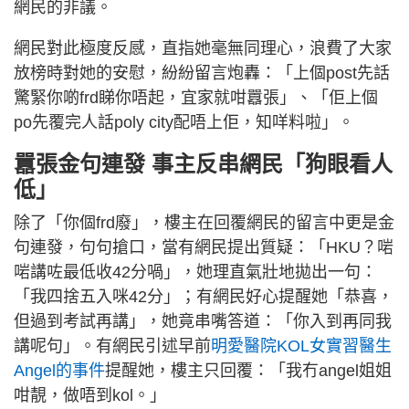
網民的非議。
網民對此極度反感，直指她毫無同理心，浪費了大家
放榜時對她的安慰，紛紛留言炮轟：「上個post先話
驚緊你啲frd睇你唔起，宜家就咁囂張」、「佢上個
po先覆完人話poly city配唔上佢，知咩料啦」。
囂張金句連發 事主反串網民「狗眼看人
低」
除了「你個frd廢」，樓主在回覆網民的留言中更是金
句連發，句句搶口，當有網民提出質疑：「HKU？啱
啱講咗最低收42分喎」，她理直氣壯地拋出一句：
「我四捨五入咪42分」；有網民好心提醒她「恭喜，
但過到考試再講」，她竟串嘴答道：「你入到再同我
講呢句」。有網民引述早前
明愛醫院KOL女實習醫生
Angel的事件
提醒她，樓主只回覆：「我冇angel姐姐
咁靚，做唔到kol。」