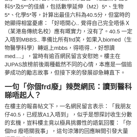
科5*及5**的佳績，包括數學延伸（M2）5*、生物
5*、化學5*等，計算出最佳六科為40.5分，但當時的
她顯得相當憂慮：「好唔開心.. 覺得自己完全唔係Ｘ
（某港島傳統名校）應有嘅實力，沒有了。40.5 一定
入唔到MBBS.. 準備比所有frd笑，如果入biomed（生
物醫學科學）轉返上mbbs，得唔得..，好想讀
med....」，當時有逾百網民留言安慰她。樓主在
JUPAS放榜前後兩種截然不同的心情，本應是一個追
夢成功的勵志故事，但接下來的發展卻急轉直下。
一句「你個frd廢」辣㷫網民：讀到醫科
睇唔起人？
在樓主的報喜帖文下，一名網民留言表示：「我朋友
仔40.5，已經放A1入唔到」，似乎是想探討收生分數
的玄機，豈料樓主竟以極具挑釁性的語氣回覆：「你
個frd 廢唔關我事」，這句涼薄的回應瞬間引發大量