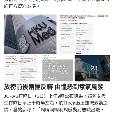
的官方資料為準。
+23
放榜前後兩極反轉 由惶恐到意氣風發
JUPAS在昨日（5日）上午9時公布結果，該名女考
生在昨日早上十時半左右，於Threads上難掩激動之
情，發帖高呼：「啊啊啊啊啊啊感動到要喊出嚟，