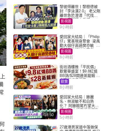
黎彼得離世丨黎樹德被
封「李泳漢2.0」 老父剛
離世急於澄清「代找卡
數」傳聞惹人反感
影視圈
9小時前
愛回家大結局｜「Philip
仔」驚喜現身聚會 梁禹
勤大個仔高過樊亦敏 超
乖黐實林淑敏許家傑
影視圈
8小時前
街坊酒樓推「平民價」
歎奢華盛宴！$9.8紅燒
BB鴿/$28開邊蒸龍蝦 3
上
大晚餐超值優惠
飲食
備
8小時前
常
愛回家大結局｜滕麗
名、林淑敏不和白熱
化？ 阿滕眼尾冇望大小
姐一眼 商場直播零互動
影視圈
18:50
5小時前
何
27歲港男家道中落做保