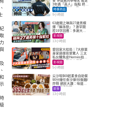
有
安 慘遭舊同學嘲笑 捱足
3年遇「高人」指點 終辭
、
職宣告「轉做一事」｜
時事熱話
Juicy叮
士
9小時前
63歲關之琳與27歲男模
爆「嫲孫戀」？激罕開
紀
腔19字回應：多謝大家
掛念近況
取
影視圈
13小時前
力
與
愛回家大結局｜7大綠葉
身家過億背景驚人 三太
私伙鱷魚皮Hermès拍劇
蘇姐原來是半山樓后
影視圈
及
5小時前
、
尖沙咀$69起素食自助餐
和
90分鐘任食沙律/炒飯麵/
示
炸物 網民大讚：味道
好，環境闊落
飲食
13小時前
時
級