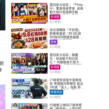
愛回家大結局｜「Philip
仔」驚喜現身聚會 梁禹
勤大個仔高過樊亦敏 超
乖黐實林淑敏許家傑
影視圈
8小時前
街坊酒樓推「平民價」
歎奢華盛宴！$9.8紅燒
BB鴿/$28開邊蒸龍蝦 3
大晚餐超值優惠
飲食
8小時前
愛回家大結局｜滕麗
名、林淑敏不和白熱
化？ 阿滕眼尾冇望大小
俯
姐一眼 商場直播零互動
影視圈
隊
18:50
5小時前
27歲港男家道中落做保
安 慘遭舊同學嘲笑 捱足
3年遇「高人」指點 終辭
職宣告「轉做一事」｜
時事熱話
Juicy叮
9小時前
63歲關之琳與27歲男模
爆「嫲孫戀」？激罕開