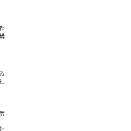
都
構
及
社
」
度
社