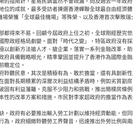
晰的指南針，星島民調當然不會疏漏。問及過去一年政府
地位的成就，最多受訪者揀選香港蟬聯全球最自由經濟體
際機場榮獲「全球最佳機場」等殊榮、以及香港首次擊敗瑞
都得來不易。回顧今屆政府上任之初，全球剛經歷完世
國際政經格局劇變。面對「時代之變」，特區政府沒有採
極以創新方法搶人才、搶企業，落實一系列金融改革，助
政府具備戰略眼光，精準鞏固並提升了香港作為國際金融
前瞻定位。
聆聽民意，其次是積極有為、敢於擔當，還有具創新性
在面對長期積累的深層次利益結構矛盾時，例如劣質劏房
破固有利益藩籬，克服不少阻力和挑戰，推出簡樸房條例
本性的改革方案和措施。市民對李家超政府的擔當作為表
，政府有必要推出輸入勞工計劃以維持經濟動能，但同
行為，政府細緻聆聽勞工界聲音，迅速推出外勞比例與兩