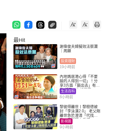
最Hit
謝偉俊夫婦擬效法蔡瀾
｜周顯
投資理財
19小時前
內地媽居港心得「不要
臉的人得到一切」！分
享3方面「豁出去」有著
數 網民：你好厲害
生活百科
8小時前
黎彼得離世丨黎樹德被
封「李泳漢2.0」 老父剛
離世急於澄清「代找卡
數」傳聞惹人反感
影視圈
9小時前