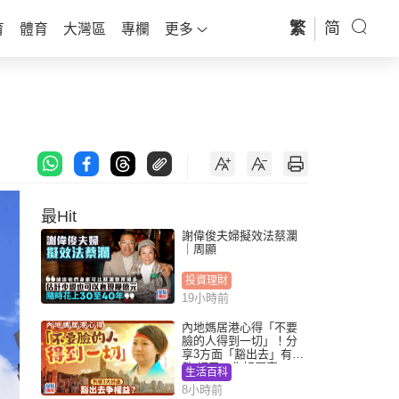
繁
简
育
體育
大灣區
專欄
更多
最Hit
謝偉俊夫婦擬效法蔡瀾
｜周顯
投資理財
19小時前
內地媽居港心得「不要
臉的人得到一切」！分
享3方面「豁出去」有著
數 網民：你好厲害
生活百科
8小時前