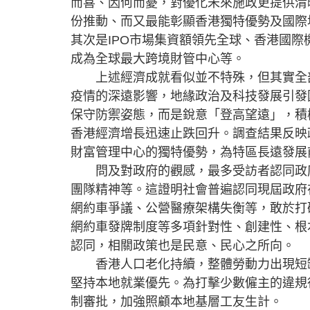
而喜、因何而憂，對優化未來施政更提供清
份推動、而又最能彰顯香港獨特優勢及國際
其次是IPO市場集資額領先全球、香港國
成為全球最大跨境財管中心等。
上述經濟成就看似並不特殊，但其實全部
疫情的深遠影響，地緣政治及科技發展引發
保守防禦姿態，而是銳意「登高望遠」，積
香港經濟增長迅速止跌回升。調查結果反映
財富管理中心的獨特優勢，為特區長遠發展
問及對政府的觀感，最多受訪者認同政府
團隊精神等。這證明社會普遍認同現屆政府
網約車爭議、公營醫療架構失衡等，敢於打
網約車發牌制度等多項針對性、創建性、根
認同，相關政策也是民意、民心之所向。
香港人口老化持續，整體勞動力出現短缺
堅持本地就業優先。為打擊少數僱主的違規
制審批，加強照顧本地基層工友生計。