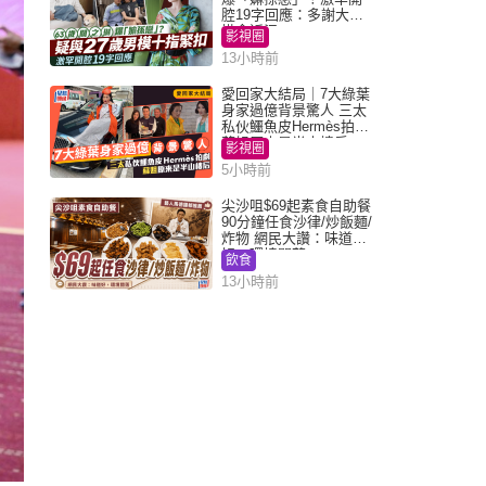
腔19字回應：多謝大家
掛念近況
影視圈
13小時前
愛回家大結局｜7大綠葉
身家過億背景驚人 三太
私伙鱷魚皮Hermès拍劇
蘇姐原來是半山樓后
影視圈
5小時前
尖沙咀$69起素食自助餐
90分鐘任食沙律/炒飯麵/
炸物 網民大讚：味道
好，環境闊落
飲食
13小時前