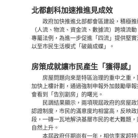
北都創科加速推進見成效
政府加快推進北部都會區建設，積極推動
（人流、物流、資金流、數據流）跨境流動
專屬法例，為進一步促進「四流」提供堅實
以至市民生活模式「破繭成蝶」。
房策成就讓市民產生「獲得感」
房屋問題向來是特區治理的重中之重，同
加快上樓計劃，通過強制申報外加鼓勵舉報
會看到「告別劏房」的曙光。
民調結果顯示，兩項現屆政府的房屋政策成
認證制度，市民的滿意度均相當高，反映政
段，一磚一瓦地解決基層市民的老大難題，
自然上升。
本屆政府任期尚有一年，相信李家超特首