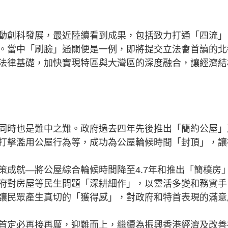
創科發展，最近陸續看到成果，包括致力打通「四流」
。當中「刷臉」通關便是一例，即將提交立法會首讀的北
法律基礎，加快實現特區與大灣區的深度融合，讓經濟結
時也是難中之難。政府過去四年先後推出「簡約公屋」
打擊濫用公屋行為等，成功為公屋輪候時間「封頂」，讓
就—將公屋綜合輪候時間降至4.7年和推出「簡樸房
府對房屋等民生問題「深耕細作」，以靈活多變和務實手
讓民眾產生真切的「獲得感」，對政府和特首表現的滿意
定必再接再厲，迎難而上，繼續為振興香港經濟及改善