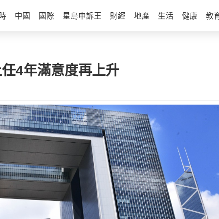
時
中國
國際
星島申訴王
財經
地產
生活
健康
教
上任4年滿意度再上升