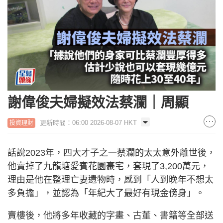
謝偉俊夫婦擬效法蔡瀾｜周顯
更新時間：06:00 2026-08-07 HKT
投資理財
話說2023年，四大才子之一蔡瀾的太太意外離世後，
他賣掉了九龍塘愛賓花園豪宅，套現了3,200萬元，
理由是他在整理亡妻遺物時，感到「人到晚年不想太
多負擔」，並認為「年紀大了最好有現金傍身」。
賣樓後，他將多年收藏的字畫、古董、書籍等全部送