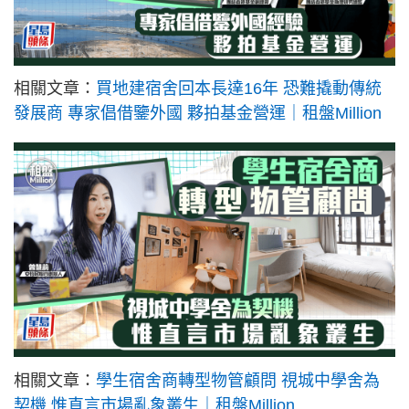
相關文章：
買地建宿舍回本長達16年 恐難撬動傳統
發展商 專家倡借鑒外國 夥拍基金營運｜租盤Million
相關文章：
學生宿舍商轉型物管顧問 視城中學舍為
契機 惟直言市場亂象叢生｜租盤Million