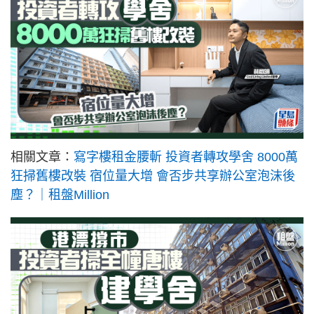
相關文章：
寫字樓租金腰斬 投資者轉攻學舍 8000萬
狂掃舊樓改裝 宿位量大增 會否步共享辦公室泡沫後
塵？｜租盤Million