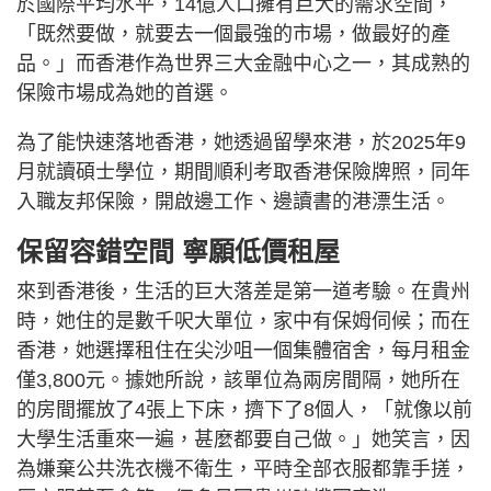
於國際平均水平，14億人口擁有巨大的需求空間，
「既然要做，就要去一個最強的市場，做最好的產
品。」而香港作為世界三大金融中心之一，其成熟的
保險市場成為她的首選。
為了能快速落地香港，她透過留學來港，於2025年9
月就讀碩士學位，期間順利考取香港保險牌照，同年
入職友邦保險，開啟邊工作、邊讀書的港漂生活。
保留容錯空間 寧願低價租屋
來到香港後，生活的巨大落差是第一道考驗。在貴州
時，她住的是數千呎大單位，家中有保姆伺候；而在
香港，她選擇租住在尖沙咀一個集體宿舍，每月租金
僅3,800元。據她所說，該單位為兩房間隔，她所在
的房間擺放了4張上下床，擠下了8個人，「就像以前
大學生活重來一遍，甚麼都要自己做。」她笑言，因
為嫌棄公共洗衣機不衛生，平時全部衣服都靠手搓，