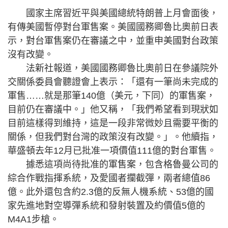
國家主席習近平與美國總統特朗普上月會面後，
有傳美國暫停對台軍售案。美國國務卿魯比奧前日表
示，對台軍售案仍在審議之中，並重申美國對台政策
沒有改變。
法新社報道，美國國務卿魯比奧前日在參議院外
交關係委員會聽證會上表示：「還有一筆尚未完成的
軍售……就是那筆140億（美元，下同）的軍售案，
目前仍在審議中。」他又稱，「我們希望看到現狀如
目前這樣得到維持，這是一段非常微妙且需要平衡的
關係，但我們對台灣的政策沒有改變。」。他續指，
華盛頓去年12月已批准一項價值111億的對台軍售。
據悉這項尚待批准的軍售案，包含格魯曼公司的
綜合作戰指揮系統，及愛國者攔截彈，兩者總值86
億。此外還包含約2.3億的反無人機系統、53億的國
家先進地對空導彈系統和發射裝置及約價值5億的
M4A1步槍。