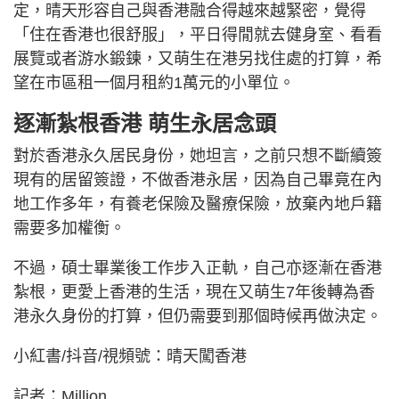
定，晴天形容自己與香港融合得越來越緊密，覺得
「住在香港也很舒服」，平日得閒就去健身室、看看
展覽或者游水鍛鍊，又萌生在港另找住處的打算，希
望在市區租一個月租約1萬元的小單位。
逐漸紮根香港 萌生永居念頭
對於香港永久居民身份，她坦言，之前只想不斷續簽
現有的居留簽證，不做香港永居，因為自己畢竟在內
地工作多年，有養老保險及醫療保險，放棄內地戶籍
需要多加權衡。
不過，碩士畢業後工作步入正軌，自己亦逐漸在香港
紮根，更愛上香港的生活，現在又萌生7年後轉為香
港永久身份的打算，但仍需要到那個時候再做決定。
小紅書/抖音/視頻號：晴天闖香港
記者：Million