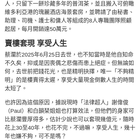
人，只留下一餅珍藏多年的普洱茶，並且搬入可俯瞰
維多利亞港的瑰麗酒店海景套房，並聘請了由秘書、
助理、司機、護士和傭人等組成的8人專職團隊照顧
起居，每月開銷達50萬元。
賣樓套現 享受人生
蔡瀾於2025年6月25日去世，也不知當時是他自知命
不久矣，抑或是因喪偶之悲傷而患上絕症。但無論如
何，去世前把錢花光，也是精明抉擇，唯一「不夠精
明」的是樓賣得太遲，享受大量現金倒數人生的時間
太短了。
也許因為這個原因，據說現時「法律超人」謝偉俊
（Paul）和白韻琹姐姐也打算效法，但他們的身家可
比蔡瀾豐厚得多，估計少說也可以套現幾億元，隨時
花上30至40年，也花不完，不過嘛，享受人生，幾十
年也嫌不夠，可不是嗎？