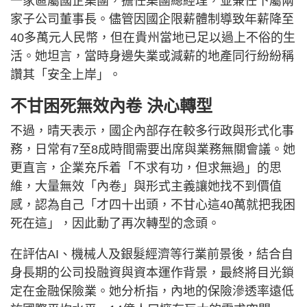
一家區屬國企集團，擔任集團總經理，並兼任下屬兩
家子公司董事長。儘管因國企限薪體制導致年薪降至
40多萬元人民幣，但在貴州當地已足以過上不俗的生
活。她坦言，當時身邊失業或減薪的地產同行紛紛稱
讚其「安全上岸」。
不甘困死無效內卷 決心轉型
不過，晴天表示，國企內部存在較多行政與形式化事
務，日常有7至8成時間需要出席與業務無關會議。她
更直言，企業充斥着「不求有功，但求無過」的思
維，大量無效「內卷」與形式主義讓她找不到價值
感，認為自己「才四十出頭，不甘心這40萬就把我困
死在這」，因此動了再次轉型的念頭。
在評估AI、機械人及銀髮經濟等行業前景後，結合自
身長期的公司投融資與資本運作背景，最終將目光鎖
定在金融保險業。她分析指，內地的保險滲透率遠低