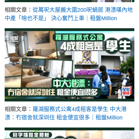
相關文章：
從萬呎大屋搬大圍200呎蝸居 港漂嘆內地
中產「啥也不是」 決心奮鬥上車｜租盤Million
相關文章：
羅湖服務式公寓4成租客是學生 中大港
漂：冇宿舍就深圳住 租金便宜很多｜租盤Million