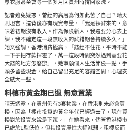
厚衣服甚至會等一個多月回貴州時揹回家洗。
記者難免疑惑，曾經的高層為何如此苦了自己？晴天
則坦言，這背後亦有現實考量，「我是裸辭來的，意
味着初期沒有收入。作為保險新人，我還要分心去上
課，我不確定這一段無收入的試錯期會持續多久。」
她又強調，香港消費極高，「錢經不住花，平時不能
一下子把存款揮霍了，萬一這段時間突然遇到需要花
大錢的地方怎麼辦」，她寧願個人生活節儉一點，手
頭多留些現金，給自己留出充足的容錯空間，心理安
全感大一些。
料樓市黃金期已過 無意置業
晴天透露，在貴州仍有3套物業，在香港則未必會買
樓，因為「樓市投資的黃金年代已經過去了，現在買
樓對於投資來說是下策。」在她看來，儘管香港樓市
已處於L型低位，但其投資屬性大幅減弱，租樓反而