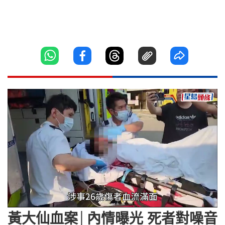
Loaded
:
Unmute
43.42%
黃大仙血案│內情曝光 死者對噪音