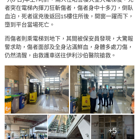
者突在電梯內揮刀狂斬傷者，傷者身中十多刀，倒臥
血泊，死者逞兇後返回15樓住所後，開窗一躍而下，
墮到平台當場死亡。
而傷者則乘電梯到地下，其間被保安員發現，大驚報
警求助，傷者面部及全身沾滿鮮血，身體多處刀傷，
仍然清醒，由救護車送往伊利沙伯醫院搶救。
+5