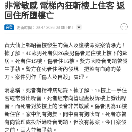
非常敏感 電梯內狂斬樓上住客 返
回住所墮樓亡
更新時間：09:47 2026-08-08 HKT
突發
黃大仙上邨昭善樓發生的傷人及墮樓命案案情曝光！
據了解，46歲男死者與26歲男傷者是住樓上樓下的鄰
居。死者住15樓，傷者住16樓。雙方因噪音問題曾發
生爭執。警方在死者住所內發現一把染有血跡的菜
刀。案件列作「傷人及自殺」處理。
消息稱，死者有精神病紀錄。據了解，16樓上一手住
客經常發出噪音，死者經常向管理處投訴樓上發出噪
音。而死者對於樓上的噪音非常敏感。傷者則為16樓
新住客，家中飼有狗隻，間中會有狗吠聲。死者亦曾
有向管理處投訴過噪音問題，但沒有報案。今日案發
之前，兩人並無爭執。