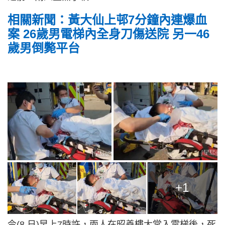
相關新聞：黃大仙上邨7分鐘內連爆血
案 26歲男電梯內全身刀傷送院 另一46
歲男倒斃平台
+1
今(8 日)早上7時許，兩人在昭善樓大堂入電梯後，死