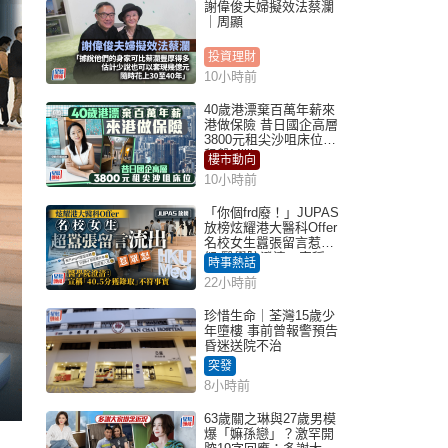
謝偉俊夫婦擬效法蔡瀾
｜周顯
投資理財
10小時前
40歲港漂棄百萬年薪來
港做保險 昔日國企高層
3800元租尖沙咀床位｜
租盤Million
樓市動向
10小時前
「你個frd廢！」JUPAS
放榜炫耀港大醫科Offer
名校女生囂張留言惹眾
怒 醫學院澄清：宣稱
時事熱話
「40.5分獲錄取」不符事
22小時前
實｜Juicy叮
珍惜生命｜荃灣15歲少
年墮樓 事前曾報警預告
昏迷送院不治
突發
8小時前
63歲關之琳與27歲男模
爆「嫲孫戀」？激罕開