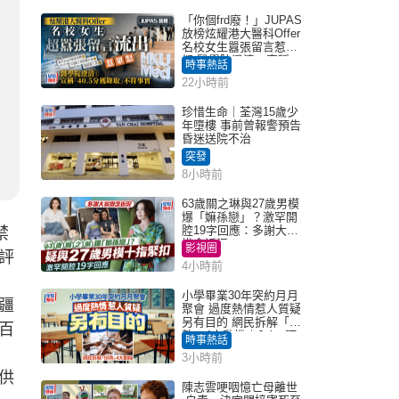
「你個frd廢！」JUPAS
放榜炫耀港大醫科Offer
名校女生囂張留言惹眾
怒 醫學院澄清：宣稱
時事熱話
「40.5分獲錄取」不符事
22小時前
實｜Juicy叮
珍惜生命｜荃灣15歲少
年墮樓 事前曾報警預告
昏迷送院不治
突發
8小時前
63歲關之琳與27歲男模
爆「嫲孫戀」？激罕開
腔19字回應：多謝大家
禁
掛念近況
影視圈
評
4小時前
小學畢業30年突約月月
疆
聚會 過度熱情惹人質疑
另有目的 網民拆解「扮
百
熟」4大動機｜Juicy叮
時事熱話
3小時前
供
陳志雲哽咽憶亡母離世