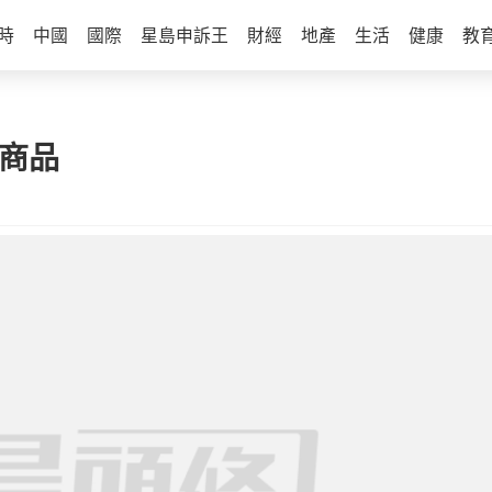
時
中國
國際
星島申訴王
財經
地產
生活
健康
教
疆商品