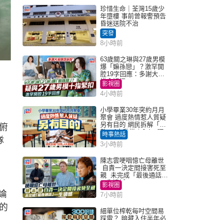
珍惜生命｜荃灣15歲少
年墮樓 事前曾報警預告
昏迷送院不治
突發
8小時前
63歲關之琳與27歲男模
爆「嫲孫戀」？激罕開
腔19字回應：多謝大家
掛念近況
影視圈
4小時前
小學畢業30年突約月月
聚會 過度熱情惹人質疑
另有目的 網民拆解「扮
俯
熟」4大動機｜Juicy叮
時事熱話
隊
3小時前
陳志雲哽咽憶亡母離世
自責一決定間接害死至
親 未完成「最後通話」
一生遺憾
影視圈
論
7小時前
的
細單位榨乾每吋空間易
踩雷？ 暗藏入住半年必