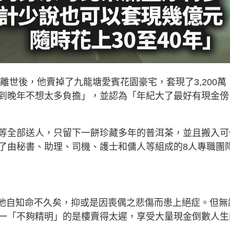
離世後，他賣掉了九龍塘愛賓花園豪宅，套現了3,200萬
到晚年不想太多負擔」，並認為「年紀大了最好有現金傍
等全部送人，只留下一餅珍藏多年的普洱茶，並且搬入可
了由秘書、助理、司機、護士和傭人等組成的8人專職團
時是他自知命不久矣，抑或是因喪偶之悲傷而患上絕症。但無
一「不夠精明」的是樓賣得太遲，享受大量現金倒數人生