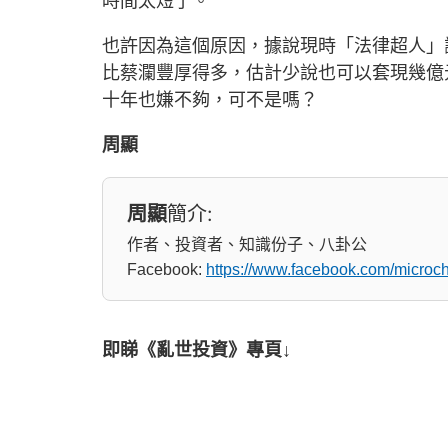
時間太短了。
也許因為這個原因，據說現時「法律超人」謝
比蔡瀾豐厚得多，估計少說也可以套現幾億
十年也嫌不夠，可不是嗎？
周顯
周顯
簡介:
作者、投資者、知識份子、八卦公
Facebook:
https://www.facebook.com/micro
即睇《亂世投資》專頁↓