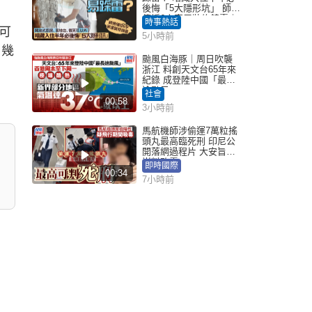
後悔「5大隱形坑」 師傅
傳授6字家居裝修錦囊｜
時事熱話
Juicy叮
可
5小時前
，幾
颱風白海豚｜周日吹襲
浙江 料創天文台65年來
紀錄 成登陸中國「最長
途颱風」
社會
00:58
3小時前
馬航機師涉偷運7萬粒搖
頭丸最高臨死刑 印尼公
開落網過程片 大安旨意
豈料敗露
即時國際
00:34
7小時前