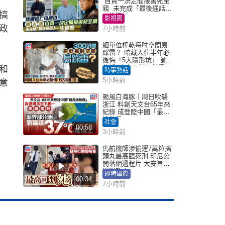
自責一決定間接害死至
親 未完成「最後通話」
搞
一生遺憾
影視圈
政
7小時前
細單位榨乾每吋空間易
踩雷？ 暗藏入住半年必
後悔「5大隱形坑」 師傅
傳授6字家居裝修錦囊｜
和
時事熱話
Juicy叮
5小時前
意
颱風白海豚｜周日吹襲
浙江 料創天文台65年來
紀錄 成登陸中國「最長
途颱風」
社會
00:58
3小時前
馬航機師涉偷運7萬粒搖
頭丸最高臨死刑 印尼公
開落網過程片 大安旨意
豈料敗露
即時國際
00:34
7小時前