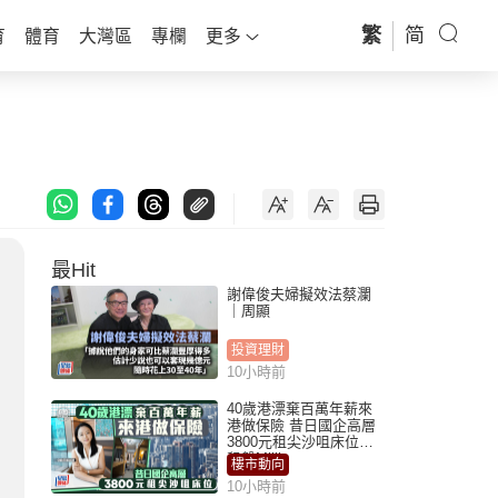
繁
简
育
體育
大灣區
專欄
更多
最Hit
謝偉俊夫婦擬效法蔡瀾
｜周顯
投資理財
10小時前
40歲港漂棄百萬年薪來
港做保險 昔日國企高層
3800元租尖沙咀床位｜
租盤Million
樓市動向
10小時前