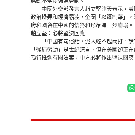
應鏈不牽涉強逼勞動。
中國外交部發言人趙立堅昨天表示，美國
政治操弄和經濟霸凌，企圖「以疆制華」，
府和國會在中國的信譽和形象進一步崩塌。
趙立堅：必將堅決回應
「中國有句俗話，泥人經不起雨打，謊言
「強逼勞動」是世紀謊言，但在美國卻正在
孤行推進有關法案，中方必將作出堅決回應