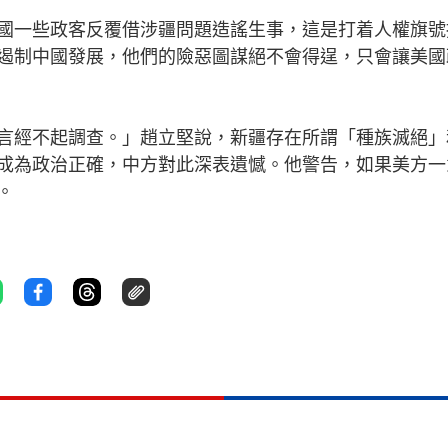
一些政客反覆借涉疆問題造謠生事，這是打着人權旗號
遏制中國發展，他們的險惡圖謀絕不會得逞，只會讓美國
經不起調查。」趙立堅說，新疆存在所謂「種族滅絕」
成為政治正確，中方對此深表遺憾。他警告，如果美方一
。