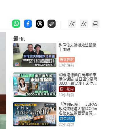
最Hit
謝偉俊夫婦擬效法蔡瀾
｜周顯
投資理財
10小時前
40歲港漂棄百萬年薪來
港做保險 昔日國企高層
3800元租尖沙咀床位｜
租盤Million
樓市動向
10小時前
「你個frd廢！」JUPAS
放榜炫耀港大醫科Offer
名校女生囂張留言惹眾
怒 醫學院澄清：宣稱
時事熱話
「40.5分獲錄取」不符事
22小時前
實｜Juicy叮