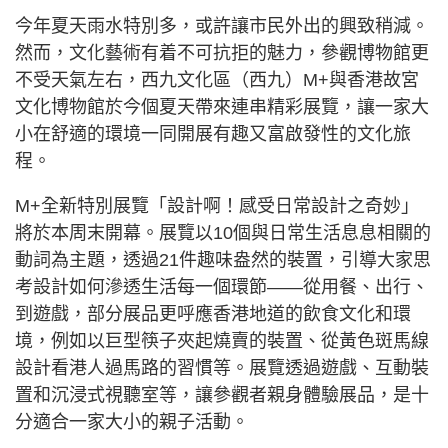
今年夏天雨水特別多，或許讓市民外出的興致稍減。
然而，文化藝術有着不可抗拒的魅力，參觀博物館更
不受天氣左右，西九文化區（西九）M+與香港故宮
文化博物館於今個夏天帶來連串精彩展覽，讓一家大
小在舒適的環境一同開展有趣又富啟發性的文化旅
程。
M+全新特別展覽「設計啊！感受日常設計之奇妙」
將於本周末開幕。展覽以10個與日常生活息息相關的
動詞為主題，透過21件趣味盎然的裝置，引導大家思
考設計如何滲透生活每一個環節——從用餐、出行、
到遊戲，部分展品更呼應香港地道的飲食文化和環
境，例如以巨型筷子夾起燒賣的裝置、從黃色斑馬線
設計看港人過馬路的習慣等。展覽透過遊戲、互動裝
置和沉浸式視聽室等，讓參觀者親身體驗展品，是十
分適合一家大小的親子活動。