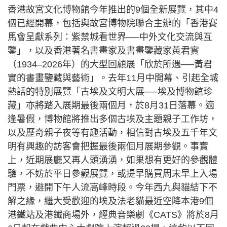
香港故宮文化博物館今年推出的9個全新展覽，其中4
個已經開幕，包括與故宮博物院聯合主辦的「香港賽
馬會呈獻系列：紫禁城看世界──中外文化交流與互
鑒」，以及香港著名書畫家及書畫鑒藏家黃君實
（1934–2026年）的大型回顧展「欣於所遇──黃君
實的書畫鑒藏與藝術」。去年11月中開幕、引起全城
熱話的特別展覽「古埃及文明大展──埃及博物館珍
藏」亦將踏入展期最後兩個月，於8月31日落幕。適
逢暑假，博物館將推出多個古埃及主題親子工作坊，
以及歷奇親子夜等有趣活動，相信對古埃及五千年文
明有興趣的訪客會把握最後兩個月展期參觀。事實
上，近期展廳又再人頭湧湧，如果想有更好的參觀體
驗，不妨於平日參觀展覽，或提早購買周末早上入場
門票，避開下午人流高峰時段。今年西九與貓結下不
解之緣，繼大受歡迎的埃及法老貓最近空降本港9個
港鐵站及港鐵商場外，經典音樂劇《CATS》將於8月