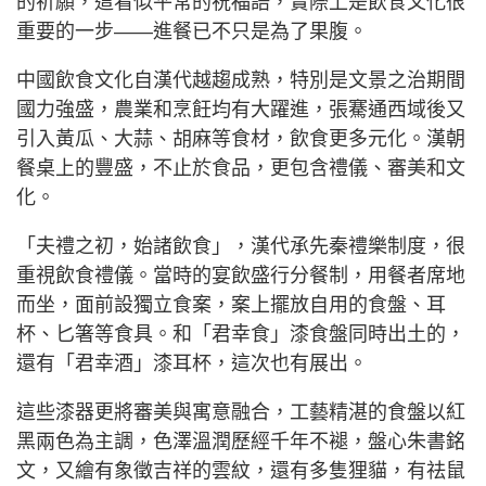
的祈願，這看似平常的祝福語，實際上是飲食文化很
重要的一步——進餐已不只是為了果腹。
中國飲食文化自漢代越趨成熟，特別是文景之治期間
國力強盛，農業和烹飪均有大躍進，張騫通西域後又
引入黃瓜、大蒜、胡麻等食材，飲食更多元化。漢朝
餐桌上的豐盛，不止於食品，更包含禮儀、審美和文
化。
「夫禮之初，始諸飲食」，漢代承先秦禮樂制度，很
重視飲食禮儀。當時的宴飲盛行分餐制，用餐者席地
而坐，面前設獨立食案，案上擺放自用的食盤、耳
杯、匕箸等食具。和「君幸食」漆食盤同時出土的，
還有「君幸酒」漆耳杯，這次也有展出。
這些漆器更將審美與寓意融合，工藝精湛的食盤以紅
黑兩色為主調，色澤溫潤歷經千年不褪，盤心朱書銘
文，又繪有象徵吉祥的雲紋，還有多隻狸貓，有祛鼠