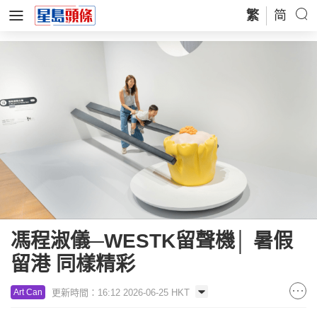
繁
简
馮程淑儀─WESTK留聲機│ 暑假
留港 同樣精彩
更新時間：16:12 2026-06-25 HKT
Art Can