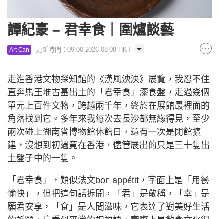
譚紀豪 – 君幸食｜圍爐談藝
更新時間：09:00 2026-08-08 HKT
Art Can
走進香港文物探知館的《漢風泱泱》展覽，我忍不住
直奔馬王堆古墓出土的「君幸食」漆食盤，走過幾個
單元上百件文物，跨越兩千年，終於在展館最裡面的
角落找到它。多年來我每次去長沙都無緣得見，至少
兩次碰上湖南省博物館休館日，還有一次是閉館擴
建，沒想到初遇竟在香港，儘管展出的只是三十隻出
土盤子中的一隻。
「君幸食」，類似法文bon appétit，字面上是「用餐
愉快」，但把這句話拆開，「君」是敬稱，「幸」是
願君安享，「食」是人間滋味，它表達了對美好生活