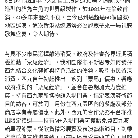
6日起在戲曲中心大劇院上演超過30場。這齣以不同
造型的貓為主角的世界級製作，於1981年在倫敦首
演，40多年來歷久不衰，至今已到過超過50個國家/
地區巡演，這次香港站巡演勢必為觀眾帶來一場視聽
歌舞盛宴，令人期待。
有見不少市民選擇離港消費，政府及社會各界近期積
極推動「票尾經濟」，我和團隊亦不斷思考如何發揮
西九結合文化藝術與特色活動的優勢，吸引市民留港
消費。西九自年初起推出一系列「票尾」優惠，響應
政府推動的「票尾經濟」，並會在暑期加大力度推
廣。持有西九兩所博物館入場門票、指定表演藝術節
目的訪客，可於同一月份在西九園區內的餐廳及部分
商店享有專屬優惠。此外，西九的合作票務平台亦推
出限定禮遇——持有M+入場門票可獲贈免費西九渡
輪單程船票。從欣賞精彩展覽及表演藝術節目，到乘
搭渡輪飽覽維港景致，再在園區享受中西美食，目的