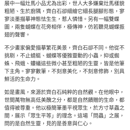
展中一幅灶馬小品尤為出彩，世人大多嫌棄灶馬樣貌
粗陋、生於廚隅，齊白石卻細繪它細長腿腳形態，寥
寥淡墨描摹神態怯生生，惹人憐惜。另有一幅雙蝶
圖，兩隻蝴蝶在花旁相伴，極傳神，仿若聽見蝴蝶振
翅的聲響。
不少畫家偏愛描摹繁花美景，齊白石卻不同。他從不
挑剔，不止蜻蜓、蝴蝶等優雅靈動的小蟲，抑或蜘
蛛、飛蛾、螻蟻這些微小甚至粗陋的生靈，皆是他筆
下主角。寥寥數筆，不刻意美化，不刻意修飾，別具
鮮活的生命力。
如是畫風，來源於齊白石純粹的自然觀。在他眼中，
世間萬物無高低美醜之分，都是自然饋贈的生命，都
值得被尊重。他以極簡筆墨平視眾生，於方寸草蟲之
間，展示「眾生平等」的理念。這場「問蟲」之展，
問的是自然生靈，見的是善意與仁心。