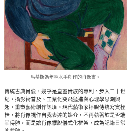
馬蒂斯為年輕水手創作的肖像畫。
傳統古典肖像，幾乎是皇室貴族的專利。步入二十世
紀，攝影術普及、工業化突飛猛進與心理學思潮興
起，重塑藝術創作語境。現代藝術家掙脫傳統寫實桎
梏，將肖像視作自我表達的媒介，不再執著於是否端
莊得體，而是讓肖像擺脫儀式化框架，成為記錄日常