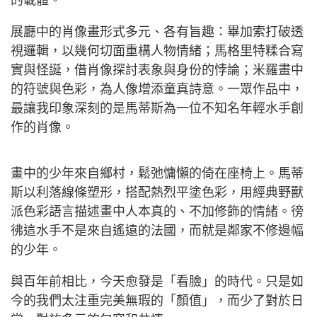
的載體。
展廳中的肖像畫形式多元、各有旨趣：畢加索打破透
視邏輯，以幾何切面重構人物情緒；馬格里特糅合寫
實與怪誕，借肖像探討表象與身份的悖論；米羅畫中
的符號與色彩，為人像增添童真詩意。一眾作品中，
最讓我印象深刻的是馬蒂斯為一位不知名年輕水手創
作的肖像。
畫中的少年來自鄉村，鬆弛慵懶的倚在座椅上。馬蒂
斯以利落線條塑形，搭配熱烈平塗色彩，用經典野獸
派色彩語言描述畫中人本真的、不加修飾的情緒。徬
彿這水手不是來自遙遠的法國，而就是鄰家不修邊幅
的少年。
與百年前相比，今天愈發是「看臉」的時代。只是如
今的我們太注重完美無瑕的「顏值」，而少了對於日