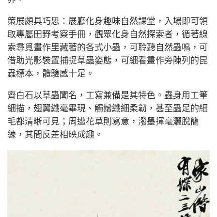
策展頗具巧思：展廳化身趣味自然課堂，入場即可領
取專屬田野考察手冊，觀眾化身自然探索者，循著線
索尋覓畫作里藏著的各式小蟲，可聆聽自然蟲鳴，可
借助光影裝置捕捉草蟲姿態，可細看畫作旁陳列的昆
蟲標本，體驗感十足。
齊白石以草蟲聞名，工寫兼備是其特色。蟲身用工筆
細描，翅翼纖毫畢現、觸鬚纖細柔韌，甚至蟲足的細
毛都清晰可見；周遭花草則寫意，潑墨揮毫灑脫簡
練，其間反差相映成趣。