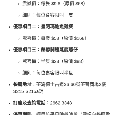
震撼價：每隻 $9.8（原價 $58）
細則：每位食客限叫一隻
優惠項目二：皇阿瑪鮑魚雞煲
驚喜價：每煲 $58（原價 $168）
優惠項目三：蒜蓉開邊蒸龍蝦仔
驚喜價：半隻 $28（原價 $88）
細則：每位食客限叫半隻
餐廳地址
：荃灣德士古道36-60號荃薈商場2樓
S215-S215a舖
訂座及查詢電話
：2662 3348
優惠期限
：適用於平日晚餐時段（建議向餐廳致