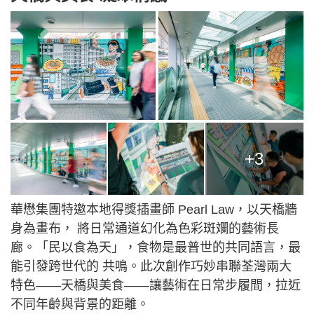
+3
華懋集團特邀本地得獎插畫師 Pearl Law，以天橋牆
身為畫布， 將日常通道幻化為色彩斑斕的藝術長
廊。「民以食為天」，食物是最普世的共同語言，最
能引發跨世代的 共鳴。此次創作巧妙串聯荃灣兩大
特色——天橋與美食——讓藝術在日常步履間，拉近
不同年齡與背景的距離。