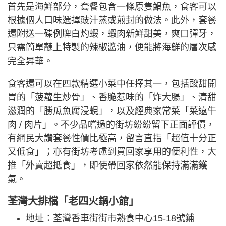
首先是海鮮部分，套餐包含一條原隻鯧魚，食客可以
根據個人口味選擇豉汁蒸或煎封的做法。此外，套餐
還附送一碟例牌白灼蝦，蝦肉新鮮甜美，爽口彈牙，
只需簡單蘸上特製的辣椒醬油，便能將海鮮的層次感
完全昇華。
食客還可以在四款精選小菜中任擇其一，包括酸甜開
胃的「菠蘿生炒骨」、香脆惹味的「炸大腸」、清甜
滋潤的「勝瓜魚腐浸蜆」，以及經典家常菜「菜遠牛
肉 / 肉片」。不少品嚐過的街坊紛紛留下正面評價，
有網民大讚套餐性價比極高，留言直指「超值十分正
又低食」；亦有街坊考慮到買回家享用的便利性，大
推「外賣超抵食」，即使帶回家依然能保持滿滿鑊
氣。
荃灣大排檔「老四火鍋小館」
地址：荃灣香車街街市熟食中心15-18號鋪