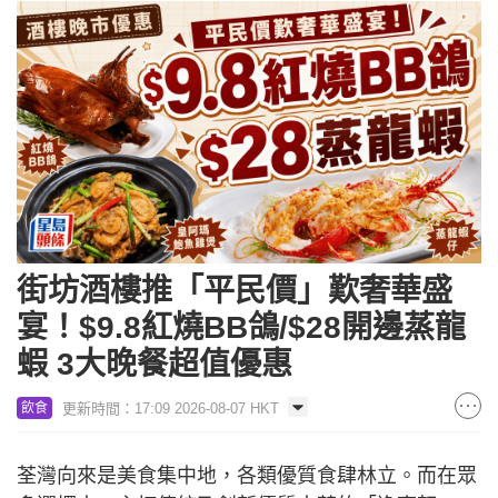
街坊酒樓推「平民價」歎奢華盛
宴！$9.8紅燒BB鴿/$28開邊蒸龍
蝦 3大晚餐超值優惠
更新時間：17:09 2026-08-07 HKT
飲食
荃灣向來是美食集中地，各類優質食肆林立。而在眾