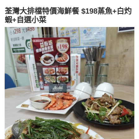
荃灣大排檔特價海鮮餐 $198蒸魚+白灼
蝦+自選小菜