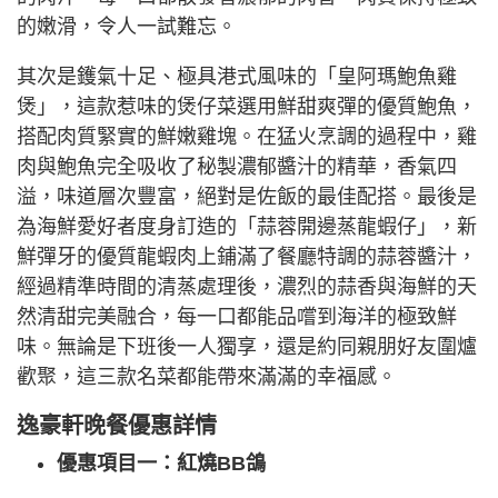
的嫩滑，令人一試難忘。
其次是鑊氣十足、極具港式風味的「皇阿瑪鮑魚雞
煲」，這款惹味的煲仔菜選用鮮甜爽彈的優質鮑魚，
搭配肉質緊實的鮮嫩雞塊。在猛火烹調的過程中，雞
肉與鮑魚完全吸收了秘製濃郁醬汁的精華，香氣四
溢，味道層次豐富，絕對是佐飯的最佳配搭。最後是
為海鮮愛好者度身訂造的「蒜蓉開邊蒸龍蝦仔」，新
鮮彈牙的優質龍蝦肉上鋪滿了餐廳特調的蒜蓉醬汁，
經過精準時間的清蒸處理後，濃烈的蒜香與海鮮的天
然清甜完美融合，每一口都能品嚐到海洋的極致鮮
味。無論是下班後一人獨享，還是約同親朋好友圍爐
歡聚，這三款名菜都能帶來滿滿的幸福感。
逸豪軒晚餐優惠詳情
優惠項目一：紅燒BB鴿