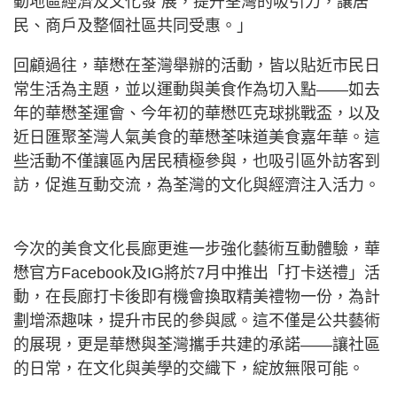
動地區經濟及文化發 展，提升荃灣的吸引力，讓居
民、商戶及整個社區共同受惠。」
回顧過往，華懋在荃灣舉辦的活動，皆以貼近市民日
常生活為主題，並以運動與美食作為切入點——如去
年的華懋荃運會、今年初的華懋匹克球挑戰盃，以及
近日匯聚荃灣人氣美食的華懋荃味道美食嘉年華。這
些活動不僅讓區內居民積極參與，也吸引區外訪客到
訪，促進互動交流，為荃灣的文化與經濟注入活力。
今次的美食文化長廊更進一步強化藝術互動體驗，華
懋官方Facebook及IG將於7月中推出「打卡送禮」活
動，在長廊打卡後即有機會換取精美禮物一份，為計
劃增添趣味，提升市民的參與感。這不僅是公共藝術
的展現，更是華懋與荃灣攜手共建的承諾——讓社區
的日常，在文化與美學的交織下，綻放無限可能。