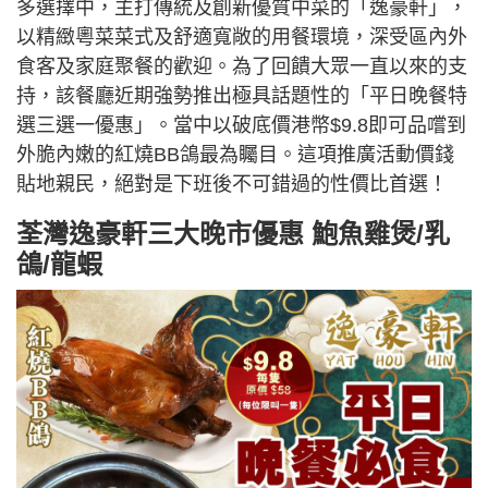
多選擇中，主打傳統及創新優質中菜的「逸豪軒」，
以精緻粵菜菜式及舒適寬敞的用餐環境，深受區內外
食客及家庭聚餐的歡迎。為了回饋大眾一直以來的支
持，該餐廳近期強勢推出極具話題性的「平日晚餐特
選三選一優惠」。當中以破底價港幣$9.8即可品嚐到
外脆內嫩的紅燒BB鴿最為矚目。這項推廣活動價錢
貼地親民，絕對是下班後不可錯過的性價比首選！
荃灣逸豪軒三大晚市優惠 鮑魚雞煲/乳
鴿/龍蝦