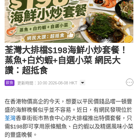
荃灣大排檔$198海鮮小炒套餐！
蒸魚+白灼蝦+自選小菜 網民大
讚：超抵食
更新時間：10:00 2026-08-08 HKT
飲食
在香港物價高企的今天，想要以平民價錢品嚐一頓豐
盛的海鮮晚餐似乎並不容易。近日，有網民發現位於
荃灣
香車街街市熟食中心的大排檔推出特價套餐，只
需$198即可享用原條鯧魚、白灼蝦以及精選風味小菜
的豐盛晚餐。