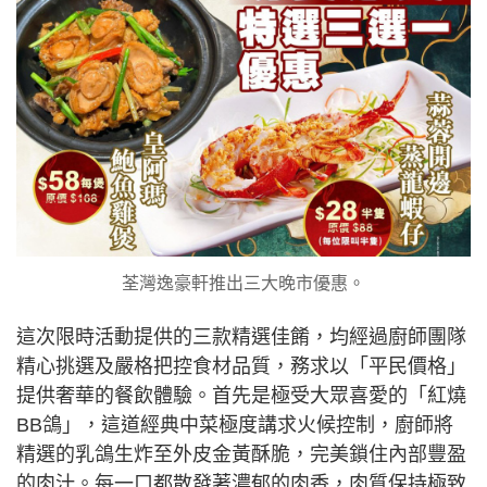
荃灣逸豪軒推出三大晚市優惠。
這次限時活動提供的三款精選佳餚，均經過廚師團隊
精心挑選及嚴格把控食材品質，務求以「平民價格」
提供奢華的餐飲體驗。首先是極受大眾喜愛的「紅燒
BB鴿」，這道經典中菜極度講求火候控制，廚師將
精選的乳鴿生炸至外皮金黃酥脆，完美鎖住內部豐盈
的肉汁。每一口都散發著濃郁的肉香，肉質保持極致