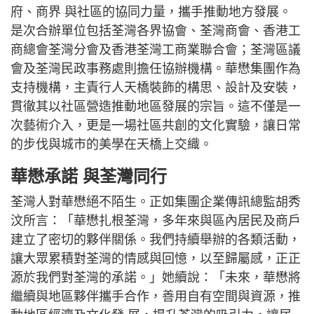
府、商界 與社區的協同力量，攜手推動地方發展。
是次合辦單位包括荃灣各界協會、荃灣商會、香港工
商總會荃灣分會及香港荃灣工商業聯合會；荃灣區議
會及荃灣民政事務處則擔任協辦機構。華懋集團作為
支持機構，主責行人天橋裝飾的構思、設計及安裝，
貫徹其以社區營造推動地區發展的宗旨。這不僅是一
次藝術介入，更是一場社區共創的文化實驗，讓日常
的步伐與城市的美學在天橋上交織。
華懋承諾 與荃灣同行
荃灣人對華懋絕不陌生。正如集團企業傳訊總監胡秀
汶所言：「華懋扎根荃灣，多年來與區內居民及商戶
建立了密切的夥伴關係。我們持續舉辦的各類活動，
讓大眾累積對荃灣的情感與回憶，以至歸屬感，正正
源於我們對荃灣的承諾。」她續說：「未來，華懋將
繼續與地區夥伴攜手合作，善用自有空間與資源，推