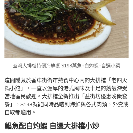
荃灣大排檔特價海鮮餐 $198蒸魚+白灼蝦+自選小菜
這間隱藏於香車街街市熟食中心內的大排檔「老四火
鍋小館」，一直以濃厚的港式風味及十足的鑊氣深受
當地區民歡迎。大排檔全新推出「益街坊優惠晚飯套
餐」，$198就能同時品嚐到海鮮與各式肉類，外賣或
自取都適用。
鯧魚配白灼蝦 自選大排檔小炒