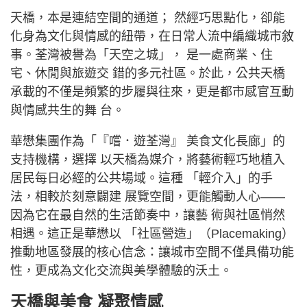
天橋，本是連結空間的通道； 然經巧思點化，卻能
化身為文化與情感的紐帶，在日常人流中編織城市敘
事。荃灣被譽為「天空之城」， 是一處商業、住
宅、休閒與旅遊交 錯的多元社區。於此，公共天橋
承載的不僅是頻繁的步履與往來，更是都市感官互動
與情感共生的舞 台。
華懋集團作為「『嚐．遊荃灣』 美食文化長廊」的
支持機構，選擇 以天橋為媒介，將藝術輕巧地植入
居民每日必經的公共場域。這種 「輕介入」的手
法，相較於刻意闢建 展覽空間，更能觸動人心——
因為它在最自然的生活節奏中，讓藝 術與社區悄然
相遇。這正是華懋以 「社區營造」（Placemaking）
推動地區發展的核心信念：讓城市空間不僅具備功能
性，更成為文化交流與美學體驗的沃土。
天橋與美食 凝聚情感