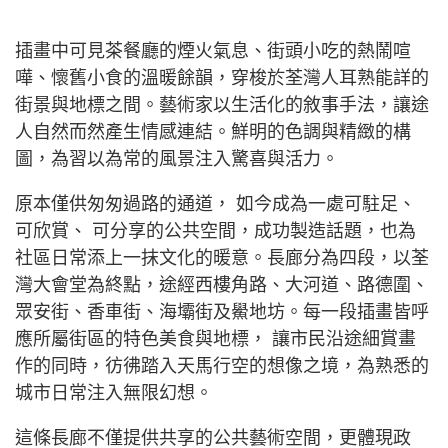
插畫中可見茶餐廳的煙火氣息、街頭小吃的熱鬧喧
嘩、懷舊小食的溫暖餘韻，穿梭於荃灣人耳熟能詳的
街景與地標之間。藝術家以生活化的敘事手法，讓途
人自然而然產生情感連結。鮮明的色調與精緻的構
圖，為習以為常的風景注入驚喜與活力。
原本僅供匆匆過路的通道， 如今成為一處可駐足、
可欣賞、 可分享的公共空間，成功製造話題，也為
社區日常添上一抹文化的暖意。長廊分為四段，以荃
灣大會堂為終點，途經西樓角路、大河道、路德圍、
眾安街、香車街、海壩街及鱟地坊。每一段插畫皆呼
應所屬街區的特色美食與地標， 讓市民沿途細賞畫
作的同時，彷彿踏入天馬行空的想像之境，為熟悉的
城市日常注入無限幻想。
這條長廊不僅提供共享的公共藝術空間，更體現政