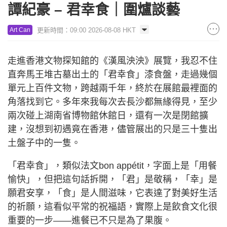
譚紀豪 – 君幸食｜圍爐談藝
更新時間：09:00 2026-08-08 HKT
Art Can
走進香港文物探知館的《漢風泱泱》展覽，我忍不住
直奔馬王堆古墓出土的「君幸食」漆食盤，走過幾個
單元上百件文物，跨越兩千年，終於在展館最裡面的
角落找到它。多年來我每次去長沙都無緣得見，至少
兩次碰上湖南省博物館休館日，還有一次是閉館擴
建，沒想到初遇竟在香港，儘管展出的只是三十隻出
土盤子中的一隻。
「君幸食」，類似法文bon appétit，字面上是「用餐
愉快」，但把這句話拆開，「君」是敬稱，「幸」是
願君安享，「食」是人間滋味，它表達了對美好生活
的祈願，這看似平常的祝福語，實際上是飲食文化很
重要的一步——進餐已不只是為了果腹。