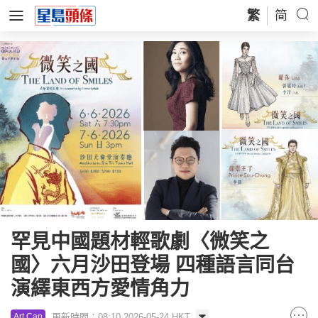
繁
简
罕見中國題材輕歌劇〈微笑之
國〉六月沙田登場 四種語言同台
演繹東西方愛情角力
更新時間：08:10 2026-05-24 HKT
Art Can