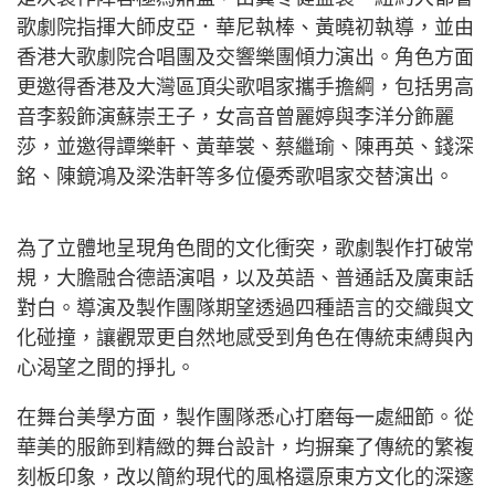
歌劇院指揮大師皮亞．華尼執棒、黃曉初執導，並由
香港大歌劇院合唱團及交響樂團傾力演出。角色方面
更邀得香港及大灣區頂尖歌唱家攜手擔綱，包括男高
音李毅飾演蘇崇王子，女高音曾麗婷與李洋分飾麗
莎，並邀得譚樂軒、黃華裳、蔡繼瑜、陳再英、錢深
銘、陳鏡鴻及梁浩軒等多位優秀歌唱家交替演出。
為了立體地呈現角色間的文化衝突，歌劇製作打破常
規，大膽融合德語演唱，以及英語、普通話及廣東話
對白。導演及製作團隊期望透過四種語言的交織與文
化碰撞，讓觀眾更自然地感受到角色在傳統束縛與內
心渴望之間的掙扎。
在舞台美學方面，製作團隊悉心打磨每一處細節。從
華美的服飾到精緻的舞台設計，均摒棄了傳統的繁複
刻板印象，改以簡約現代的風格還原東方文化的深邃