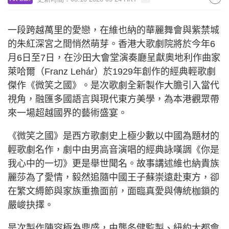
一段跨越萬里的愛戀，在維也納的華麗舞會與紫禁城
的朱紅深宮之間悄然萌芽。香港大歌劇院將於今年6
月6日至7日，在沙田大會堂演奏廳呈獻奧地利作曲家
萊哈爾（Franz Lehár）於1929年創作的經典輕歌劇
傑作《微笑之國》。是次歌劇全新製作大膽引入當代
視角，融匯多國語言與現代東方美學，為本港觀眾帶
來一場超越國界的藝術盛宴。
《微笑之國》是西方歌劇史上極少數以中國為題材的
輕歌劇名作，劇中由男高音演唱的經典詠嘆調《你是
我心中的一切》更是舉世聞名。故事講述維也納貴族
麗莎為了愛情，毅然追隨中國王子蘇崇遠赴東方，卻
在繁文縟節與家族重擔面前，面臨真愛與傳統枷鎖的
嚴峻抉擇。
是次製作陣容極為鼎盛，由龔冬健監製、紐約大都會