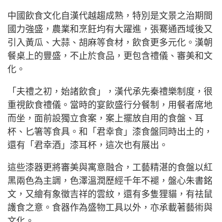
中國飲食文化自漢代越趨成熟，特別是文景之治期間
國力強盛，農業和烹飪均有大躍進，張騫通西域後又
引入黃瓜、大蒜、胡麻等食材，飲食更多元化。漢朝
餐桌上的豐盛，不止於食品，更包含禮儀、審美和文
化。
「夫禮之初，始諸飲食」，漢代承先秦禮樂制度，很
重視飲食禮儀。當時的宴飲盛行分餐制，用餐者席地
而坐，面前設獨立食案，案上擺放自用的食盤、耳
杯、匕箸等食具。和「君幸食」漆食盤同時出土的，
還有「君幸酒」漆耳杯，這次也有展出。
這些漆器更將審美與寓意融合，工藝精湛的食盤以紅
黑兩色為主調，色澤溫潤歷經千年不褪，盤心朱書銘
文，又繪有象徵吉祥的雲紋，還有多隻狸貓，有祛鼠
護食之意。食器作為盛物工具以外，亦承載著藝術與
文化。