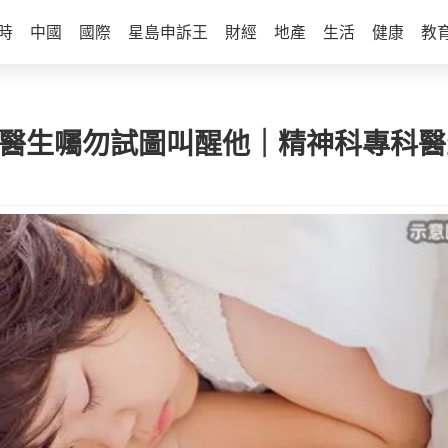
時
中國
國際
星島申訴王
財經
地產
生活
健康
教
因醫生囑勿試圖叫醒他｜精神科專科