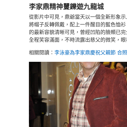
李家鼎精神矍鑠遊九龍城
從影片中可見，鼎爺當天以一個全新形象示
將帽子反轉佩戴，配上一件醒目的藍色恤衫
的最新容貌清晰可見，曾經凹陷的臉頰已完
全程笑容滿面，不時流露出慈父的微笑，眼
相關閱讀：
李泳豪為李家鼎慶祝父親節 合