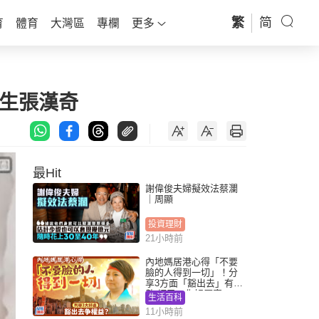
繁
简
育
體育
大灣區
專欄
更多
醫生張漢奇
最Hit
謝偉俊夫婦擬效法蔡瀾
｜周顯
投資理財
21小時前
內地媽居港心得「不要
臉的人得到一切」！分
享3方面「豁出去」有著
數 網民：你好厲害
生活百科
11小時前