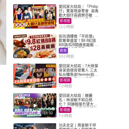
愛回家大結局｜「Philip
仔」驚喜現身聚會 梁禹
勤大個仔高過樊亦敏 超
乖黐實林淑敏許家傑
影視圈
11小時前
街坊酒樓推「平民價」
歎奢華盛宴！$9.8紅燒
BB鴿/$28開邊蒸龍蝦 3
大晚餐超值優惠
飲食
10小時前
愛回家大結局｜7大綠葉
身家過億背景驚人 三太
私伙鱷魚皮Hermès拍劇
蘇姐原來是半山樓后
影視圈
7小時前
愛回家大結局｜滕麗
名、林淑敏不和白熱
化？ 阿滕眼尾冇望大小
姐一眼 商場直播零互動
影視圈
18:50
7小時前
功夫女足丨周星馳千呼