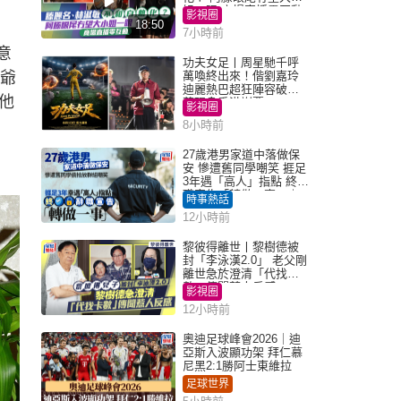
姐一眼 商場直播零互動
影視圈
18:50
7小時前
意
功夫女足丨周星馳千呼
鼎爺
萬喚終出來！偕劉嘉玲
迪麗熱巴超狂陣容破天
他
荒現身香港謝票
影視圈
8小時前
27歲港男家道中落做保
安 慘遭舊同學嘲笑 捱足
3年遇「高人」指點 終辭
職宣告「轉做一事」｜
時事熱話
Juicy叮
12小時前
黎彼得離世丨黎樹德被
封「李泳漢2.0」 老父剛
離世急於澄清「代找卡
數」傳聞惹人反感
影視圈
12小時前
奧迪足球峰會2026｜迪
亞斯入波顯功架 拜仁慕
尼黑2:1勝阿士東維拉
足球世界