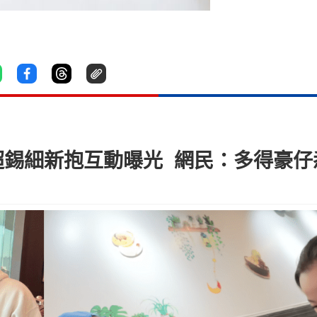
超錫細新抱互動曝光 網民：多得豪仔