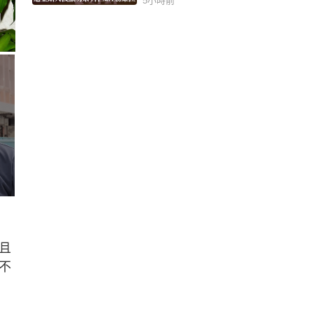
5小時前
且
不