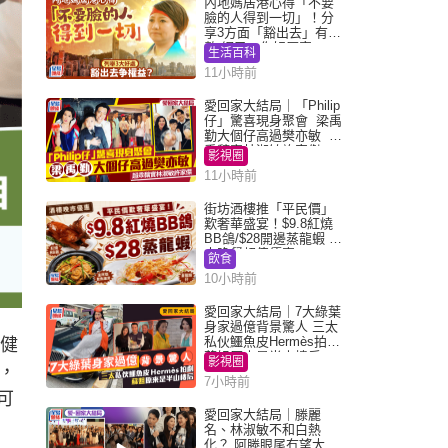
內地媽居港心得「不要
臉的人得到一切」！分
享3方面「豁出去」有著
數 網民：你好厲害
生活百科
11小時前
愛回家大結局｜「Philip
仔」驚喜現身聚會 梁禹
勤大個仔高過樊亦敏 超
乖黐實林淑敏許家傑
影視圈
11小時前
街坊酒樓推「平民價」
歎奢華盛宴！$9.8紅燒
BB鴿/$28開邊蒸龍蝦 3
大晚餐超值優惠
飲食
10小時前
愛回家大結局｜7大綠葉
身家過億背景驚人 三太
私伙鱷魚皮Hermès拍劇
，健
蘇姐原來是半山樓后
影視圈
，
7小時前
可
愛回家大結局｜滕麗
名、林淑敏不和白熱
化？ 阿滕眼尾冇望大小