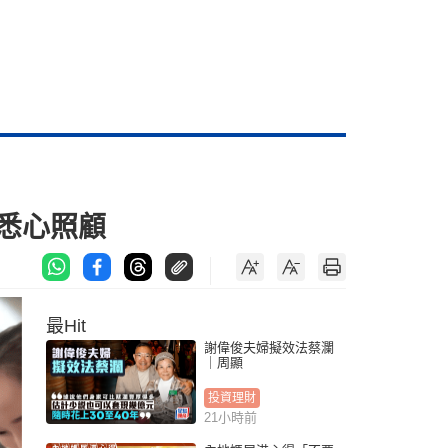
悉心照顧
最Hit
謝偉俊夫婦擬效法蔡瀾
｜周顯
投資理財
21小時前