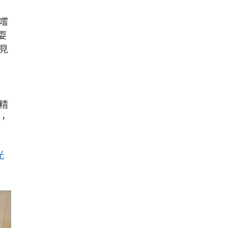
嚐
耍
見
精
，
光