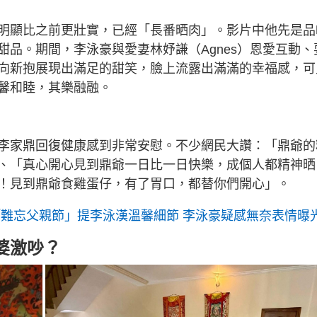
明顯比之前更壯實，已經「長番晒肉」。影片中他先是品
品。期間，李泳豪與愛妻林妤謙（Agnes）恩愛互動、
向新抱展現出滿足的甜笑，臉上流露出滿滿的幸福感，可
馨和睦，其樂融融。
李家鼎回復健康感到非常安慰。不少網民大讚：「鼎爺的
、「真心開心見到鼎爺一日比一日快樂，成個人都精神晒
！見到鼎爺食雞蛋仔，有了胃口，都替你們開心」。
「難忘父親節」提李泳漢溫馨細節 李泳豪疑感無奈表情曝
婆激吵？