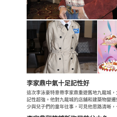
李家鼎中氣十足記性好
這次李泳豪特意帶李家鼎重遊舊地九龍城，
記性超強。他對九龍城的店舖和建築物變遷
少與兒子們的童年往事，可見他思路清晰，