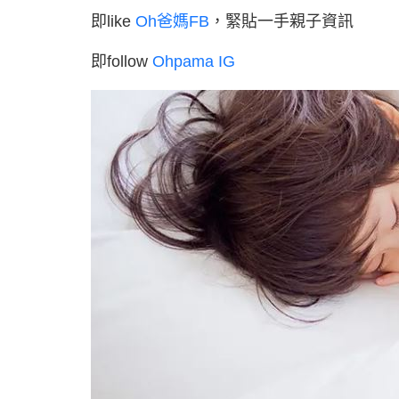
即like
Oh爸媽FB
，緊貼一手親子資訊
即follow
Ohpama IG