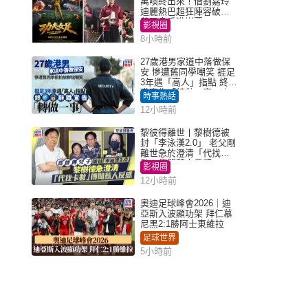
萬喚終出來！偕劉嘉玲
迪麗熱巴超狂陣容破天
荒現身香港謝票
影視圈
8小時前
27歲港男家道中落做保
安 慘遭舊同學嘲笑 捱足
3年遇「高人」指點 終辭
職宣告「轉做一事」｜
時事熱話
Juicy叮
12小時前
黎彼得離世丨黎樹德被
封「李泳漢2.0」 老父剛
離世急於澄清「代找卡
數」傳聞惹人反感
影視圈
12小時前
奧迪足球峰會2026｜迪
亞斯入波顯功架 拜仁慕
尼黑2:1勝阿士東維拉
足球世界
5小時前