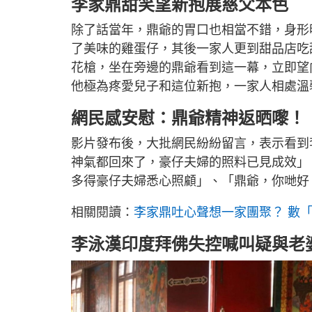
李家鼎甜笑望新抱展慈父本色
除了話當年，鼎爺的胃口也相當不錯，身形
了美味的雞蛋仔，其後一家人更到甜品店吃甜
花槍，坐在旁邊的鼎爺看到這一幕，立即望
他極為疼愛兒子和這位新抱，一家人相處溫
網民感安慰：鼎爺精神返晒嚟！
影片發布後，大批網民紛紛留言，表示看到
神氣都回來了，豪仔夫婦的照料已見成效」
多得豪仔夫婦悉心照顧」、「鼎爺，你哋好
相關閱讀：
李家鼎吐心聲想一家團聚？ 數
李泳漢印度拜佛失控喊叫疑與老