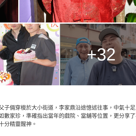
+32
父子倆穿梭於大小街道，李家鼎沿途憶述往事，中氣十足
如數家珍，準確指出當年的戲院、當舖等位置，更分享了
十分精靈醒神。