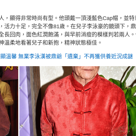
人，顯得非常時尚有型。他頭戴一頂淺藍色Cap帽，並特
，活力十足，完全不像81歲。在兒子李泳豪的鏡頭下，
全長回肉，面色紅潤飽滿，與早前消瘦的模樣判若兩人。
神溫柔地看著兒子和新抱，精神狀態極佳。
照顯溫馨 無業李泳漢被鼎爺「遺棄」不再獲供養近況成謎