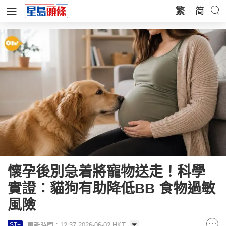
繁
简
懷孕後別急着將寵物送走！科學
實證：貓狗有助降低BB 食物過敏
風險
更新時間：12:37 2026-06-02 HKT
ST+