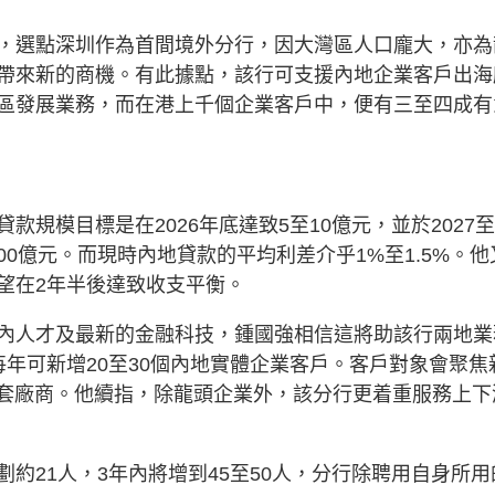
，選點深圳作為首間境外分行，因大灣區人口龐大，亦為
帶來新的商機。有此據點，該行可支援內地企業客戶出海
區發展業務，而在港上千個企業客戶中，便有三至四成有
規模目標是在2026年底達致5至10億元，並於2027至
100億元。而現時內地貸款的平均利差介乎1%至1.5%。他
望在2年半後達致收支平衡。
內人才及最新的金融科技，鍾國強相信這將助該行兩地業
年可新增20至30個內地實體企業客戶。客戶對象會聚焦
配套廠商。他續指，除龍頭企業外，該分行更着重服務上下
約21人，3年內將增到45至50人，分行除聘用自身所用