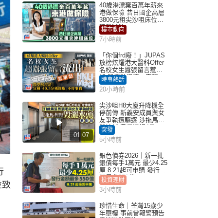
40歲港漂棄百萬年薪來
港做保險 昔日國企高層
3800元租尖沙咀床位｜
租盤Million
樓市動向
7小時前
「你個frd廢！」JUPAS
放榜炫耀港大醫科Offer
名校女生囂張留言惹眾
怒 醫學院澄清：宣稱
時事熱話
「40.5分獲錄取」不符事
20小時前
實｜Juicy叮
尖沙咀H8大廈升降機全
停前傳 新義安成員與女
友爭執遭驅逐 涉拖馬刑
毀被捕 警另通緝4男
突發
01:07
5小時前
銀色債券2026｜新一批
銀債每手1萬元 最少4.25
厘 8.21起可申購 發行金
行
額最多550億
投資理財
並致
3小時前
珍惜生命｜荃灣15歲少
年墮樓 事前曾報警預告