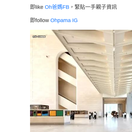
即like
Oh爸媽FB
，緊貼一手親子資訊
即follow
Ohpama IG