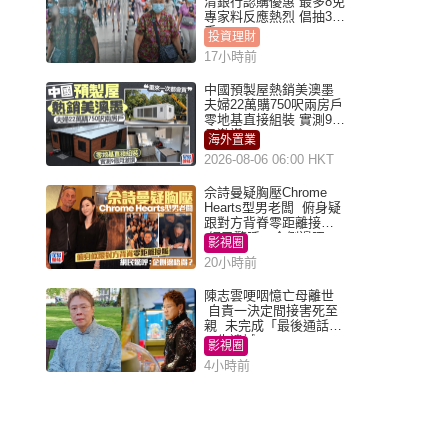
清銀行認購優惠 最多8免
專家料反應熱烈 倡抽30
手
投資理財
17小時前
中國預製屋熱銷美澳墨
夫婦22萬購750呎兩房戶
零地基直接組裝 實測9個
月激讚
海外置業
2026-08-06 06:00 HKT
佘詩曼疑胸壓Chrome
Hearts型男老闆 俯身疑
跟對方背脊零距離接觸
網民驚呼：企側邊唔
影視圈
得？
20小時前
陳志雲哽咽憶亡母離世
自責一決定間接害死至
親 未完成「最後通話」
一生遺憾
影視圈
4小時前