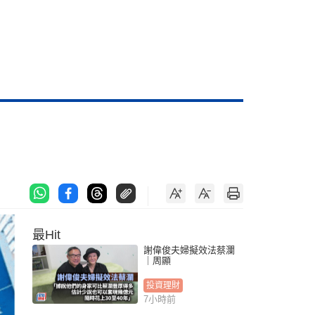
最Hit
謝偉俊夫婦擬效法蔡瀾
｜周顯
投資理財
7小時前