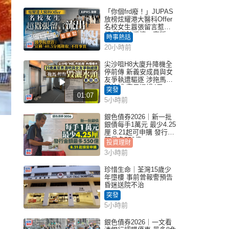
「你個frd廢！」JUPAS
放榜炫耀港大醫科Offer
名校女生囂張留言惹眾
怒 醫學院澄清：宣稱
時事熱話
「40.5分獲錄取」不符事
20小時前
實｜Juicy叮
尖沙咀H8大廈升降機全
停前傳 新義安成員與女
友爭執遭驅逐 涉拖馬刑
毀被捕 警另通緝4男
突發
01:07
5小時前
銀色債券2026｜新一批
銀債每手1萬元 最少4.25
厘 8.21起可申購 發行金
額最多550億
投資理財
3小時前
珍惜生命｜荃灣15歲少
年墮樓 事前曾報警預告
昏迷送院不治
突發
5小時前
銀色債券2026｜一文看