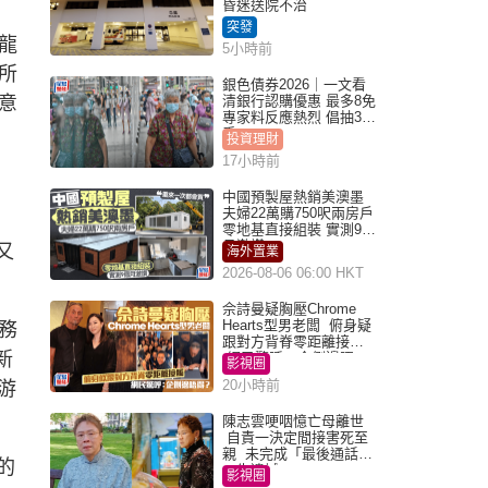
昏迷送院不治
突發
龍
5小時前
所
銀色債券2026｜一文看
意
清銀行認購優惠 最多8免
專家料反應熱烈 倡抽30
手
投資理財
17小時前
中國預製屋熱銷美澳墨
夫婦22萬購750呎兩房戶
零地基直接組裝 實測9個
月激讚
又
海外置業
2026-08-06 06:00 HKT
佘詩曼疑胸壓Chrome
Hearts型男老闆 俯身疑
務
跟對方背脊零距離接觸
新
網民驚呼：企側邊唔
影視圈
得？
20小時前
游
陳志雲哽咽憶亡母離世
自責一決定間接害死至
親 未完成「最後通話」
的
一生遺憾
影視圈