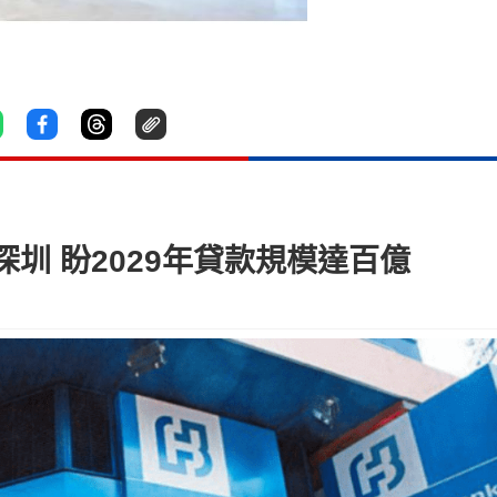
圳 盼2029年貸款規模達百億