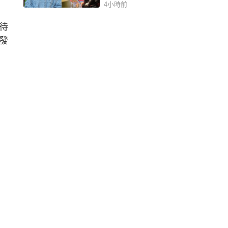
4小時前
待
發