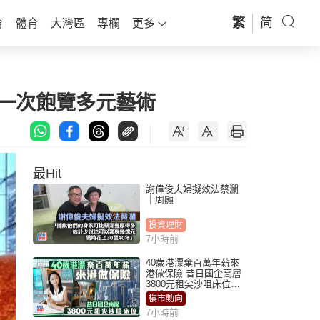
繁
简
育
體育
大灣區
專欄
更多
 一次飽覽多元藝術
最Hit
謝偉俊夫婦擬效法蔡瀾
｜周顯
投資理財
7小時前
40歲港漂棄百萬年薪來
港做保險 昔日國企高層
3800元租尖沙咀床位｜
租盤Million
樓市動向
7小時前