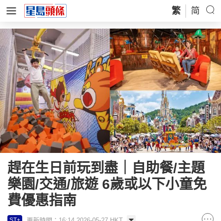
繁
简
趕在生日前玩到盡｜自助餐/主題
樂園/交通/旅遊 6歲或以下小童免
費優惠指南
更新時間：16:14 2026-05-27 HKT
ST+