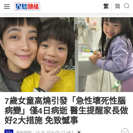
繁
简
7歲女童高燒引發「急性壞死性腦
病變」僅4日病逝 醫生提醒家長做
好2大措施 免致憾事
更新時間：18:26 2026-05-22 HKT
ST+