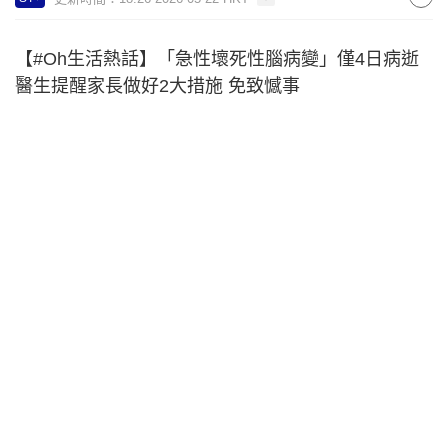
【#Oh生活熱話】「急性壞死性腦病變」僅4日病逝
醫生提醒家長做好2大措施 免致憾事