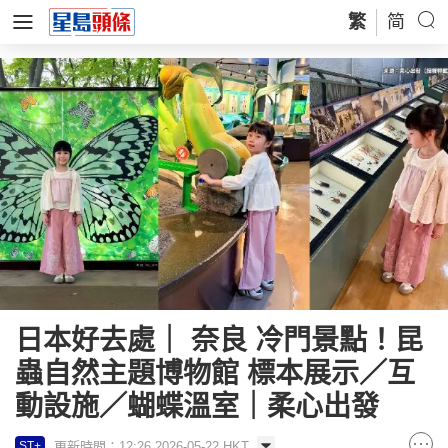
繁
简
日本好去處｜ 奈良 冷門景點！昆
蟲自然主題博物館 標本展示／互
動設施／蝴蝶溫室｜柔心出發
更新時間：12:26 2026-05-22 HKT
ST+