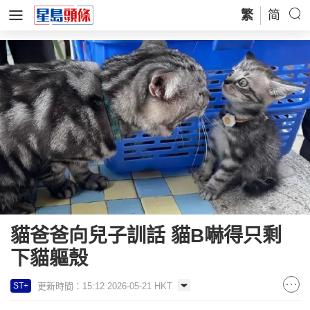
繁
简
貓爸爸向兒子訓話 貓B嚇得只剩
下貓軀殼
更新時間：15:12 2026-05-21 HKT
ST+