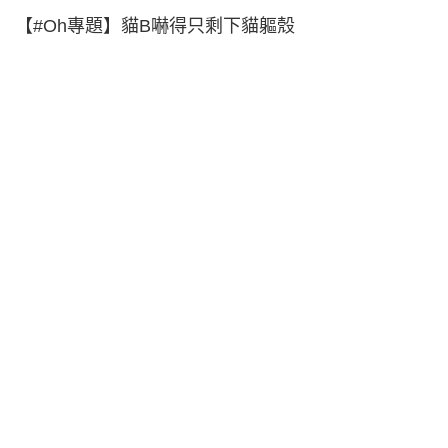
【#Oh專題】貓B嚇得只剩下貓軀殼