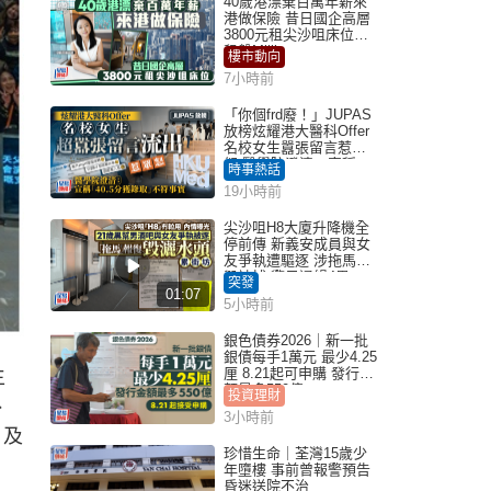
40歲港漂棄百萬年薪來
港做保險 昔日國企高層
3800元租尖沙咀床位｜
租盤Million
樓市動向
7小時前
「你個frd廢！」JUPAS
放榜炫耀港大醫科Offer
名校女生囂張留言惹眾
怒 醫學院澄清：宣稱
時事熱話
「40.5分獲錄取」不符事
19小時前
實｜Juicy叮
尖沙咀H8大廈升降機全
停前傳 新義安成員與女
友爭執遭驅逐 涉拖馬刑
毀被捕 警另通緝4男
突發
01:07
5小時前
銀色債券2026｜新一批
銀債每手1萬元 最少4.25
厘 8.21起可申購 發行金
生
額最多550億
投資理財
、
3小時前
）及
珍惜生命｜荃灣15歲少
年墮樓 事前曾報警預告
昏迷送院不治