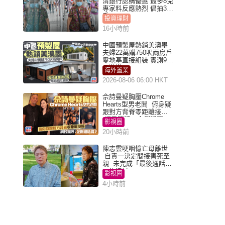
清銀行認購優惠 最多8免
專家料反應熱烈 倡抽30
手
投資理財
16小時前
中國預製屋熱銷美澳墨
夫婦22萬購750呎兩房戶
零地基直接組裝 實測9個
月激讚
海外置業
2026-08-06 06:00 HKT
佘詩曼疑胸壓Chrome
Hearts型男老闆 俯身疑
跟對方背脊零距離接觸
網民驚呼：企側邊唔
影視圈
得？
20小時前
陳志雲哽咽憶亡母離世
自責一決定間接害死至
親 未完成「最後通話」
一生遺憾
影視圈
4小時前