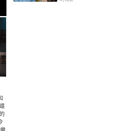
和
還
的
今
仔繼