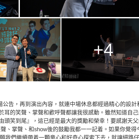
+4
現場公告，再到演出內容，就連中場休息都經過精心的設計
於耳的笑聲、掌聲和歡呼聲都讓我很感動。雖然知道自己
由頭笑到尾』，這已經是最大的獎勵和榮幸！要感謝天父
笑聲、掌聲、和show後的鼓勵我都一一記着。如果你覺得
體驗，願我們繼續帶着一顆童心和好奇心探索下去，就讓細路