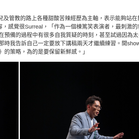
育兒及管教的路上各種甜酸苦辣經歷為主軸，表示能夠站在
，感覺很Surreal，「作為一個棟篤笑表演者，最刺激的
在預備的過程中有很多自我質疑的時刻，甚至試過因為太
那時我告訴自己一定要放下講稿兩天才繼續練習。開sho
》的策略，為的是要保留新鮮感。」