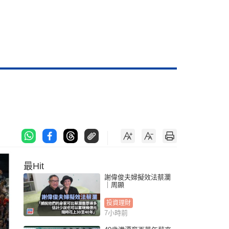
最Hit
謝偉俊夫婦擬效法蔡瀾
｜周顯
投資理財
7小時前