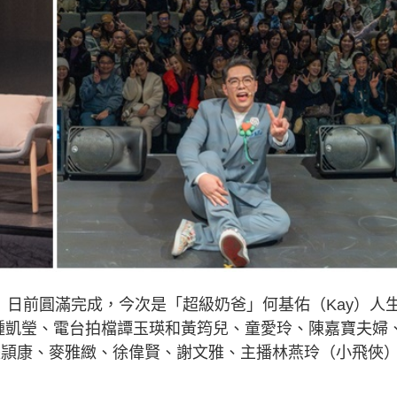
》日前圓滿完成，今次是「超級奶爸」何基佑（Kay）人
太太鍾凱瑩、電台拍檔譚玉瑛和黃筠兒、童愛玲、陳嘉寶夫婦
張頴康、麥雅緻、徐偉賢、謝文雅、主播林燕玲（小飛俠