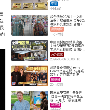
突發
4小時前
舞
銀色債券2026｜一文看
就
清銀行認購優惠 最多8免
專家料反應熱烈 倡抽30
長
手
投資理財
w前
16小時前
中國預製屋熱銷美澳墨
夫婦22萬購750呎兩房戶
零地基直接組裝 實測9個
月激讚
海外置業
2026-08-06 06:00 HKT
佘詩曼疑胸壓Chrome
Hearts型男老闆 俯身疑
跟對方背脊零距離接觸
網民驚呼：企側邊唔
影視圈
得？
20小時前
陳志雲哽咽憶亡母離世
自責一決定間接害死至
親 未完成「最後通話」
一生遺憾
影視圈
4小時前