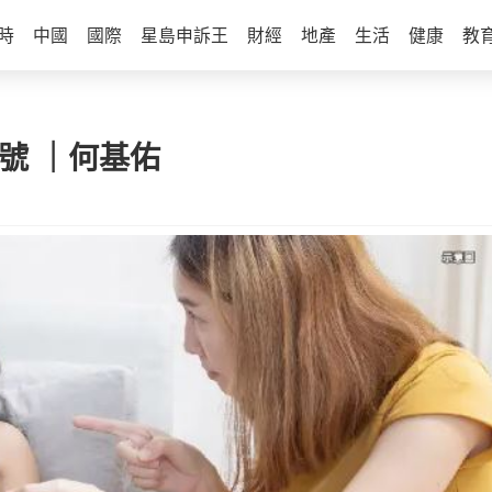
時
中國
國際
星島申訴王
財經
地產
生活
健康
教
號 ｜何基佑