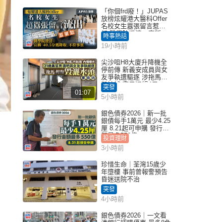
「你個frd廢！」JUPAS
放榜炫耀港大醫科Offer
名校女生囂張留言惹眾
怒 醫學院澄清：宣稱
時事熱話
「40.5分獲錄取」不符事
19小時前
實｜Juicy叮
尖沙咀H8大廈升降機全
停前傳 新義安成員與女
友爭執遭驅逐 涉拖馬刑
毀被捕 警另通緝4男
突發
01:07
5小時前
銀色債券2026｜新一批
銀債每手1萬元 最少4.25
厘 8.21起可申購 發行金
額最多550億
投資理財
3小時前
珍惜生命｜荃灣15歲少
年墮樓 事前曾報警預告
昏迷送院不治
突發
4小時前
銀色債券2026｜一文看