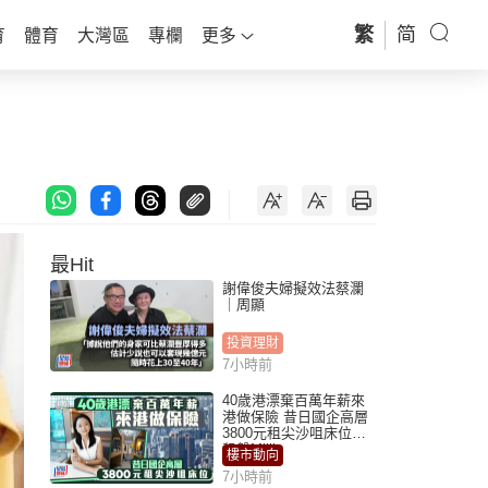
繁
简
育
體育
大灣區
專欄
更多
最Hit
謝偉俊夫婦擬效法蔡瀾
｜周顯
投資理財
7小時前
40歲港漂棄百萬年薪來
港做保險 昔日國企高層
3800元租尖沙咀床位｜
租盤Million
樓市動向
7小時前