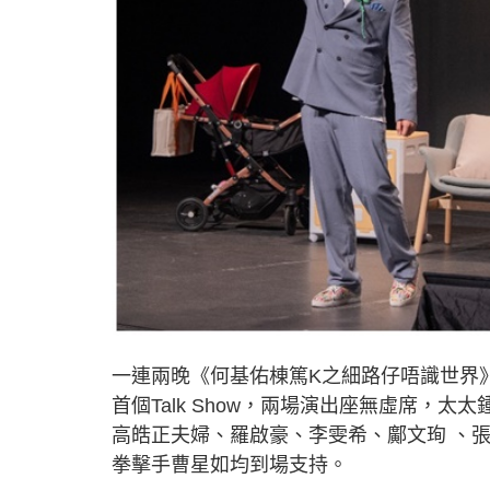
一連兩晚《何基佑棟篤K之細路仔唔識世界
首個Talk Show，兩場演出座無虛席，
高皓正夫婦、羅啟豪、李雯希、鄺文珣 、
拳擊手曹星如均到場支持。