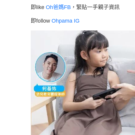
即like
Oh爸媽FB
，緊貼一手親子資訊
即follow
Ohpama IG