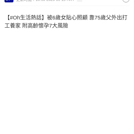
【#Oh生活熱話】被6歲女貼心照顧 靠75歲父外出打
工養家 附高齡懷孕7大風險