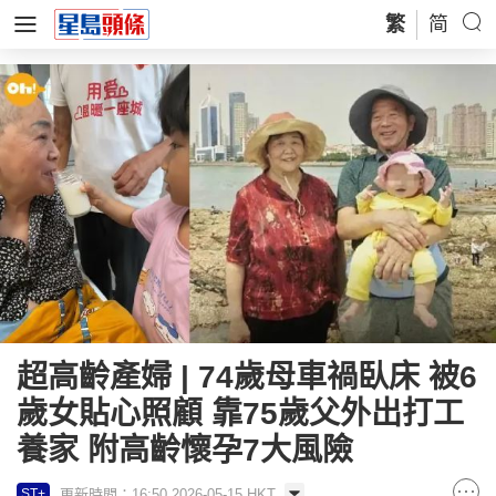
繁
简
超高齡產婦 | 74歲母車禍臥床 被6
歲女貼心照顧 靠75歲父外出打工
養家 附高齡懷孕7大風險
更新時間：16:50 2026-05-15 HKT
ST+