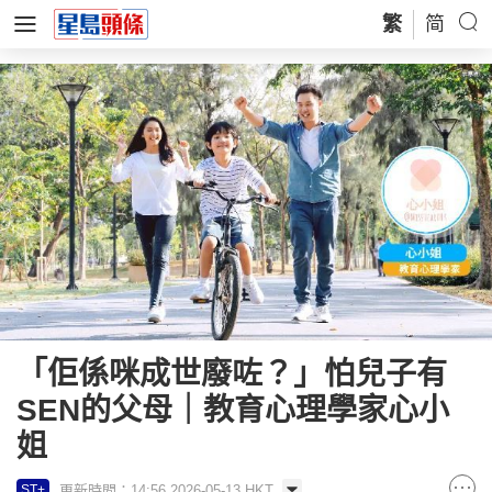
繁
简
「佢係咪成世廢咗？」怕兒子有
SEN的父母｜教育心理學家心小
姐
更新時間：14:56 2026-05-13 HKT
ST+