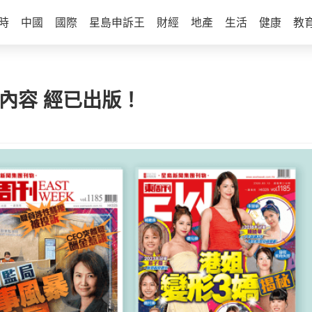
時
中國
國際
星島申訴王
財經
地產
生活
健康
教
強內容 經已出版！