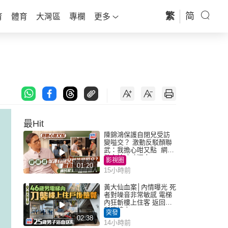
繁
简
育
體育
大灣區
專欄
更多
最Hit
陳錦鴻保護自閉兒受訪
變嗌交？ 激動反駁顏聯
武：我擔心咁又點 網民
批主持咄咄逼人
影視圈
01:20
15小時前
黃大仙血案│內情曝光 死
者對噪音非常敏感 電梯
內狂斬樓上住客 返回住
所墮樓亡
突發
02:38
14小時前