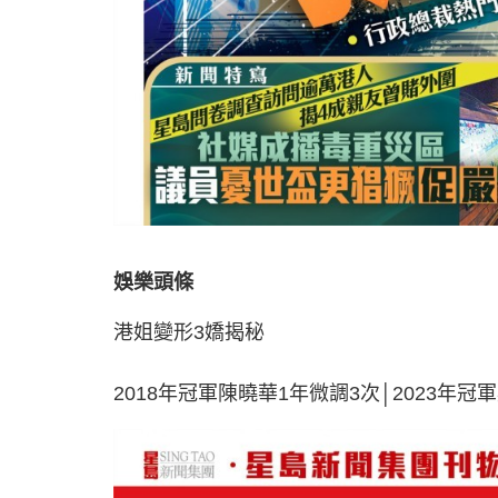
娛樂頭條
港姐變形3嬌揭秘
2018年冠軍陳曉華1年微調3次│2023年