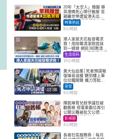
20年「太空人」婚變 移
英港媽死心帶仔搬屋 至
親離世慘遭留港夫出軌
背叛 苦嘆終看透對方留
時事熱話
港「真相」｜Juicy叮
8小時前
港人家居天花板發霉求
救！用除霉清潔劑竟抹
到一撻撻 網民3招教清潔
+保養 本地油漆品牌曾提
生活百科
醒勿用1物防變色
10小時前
黃大仙血案│死者預謀報
復噪音滋擾 聽到樓上單
位拉鐵閘聲 攜刀等𨋢伏
擊傷者
突發
02:38
9小時前
陳凱琳育兒掀爭議狂被
翻舊帳 搭電車霸位再引
公關災難被批欠公德心
網民質疑扮貼地？
影視圈
4小時前
長者社區服務券｜每月