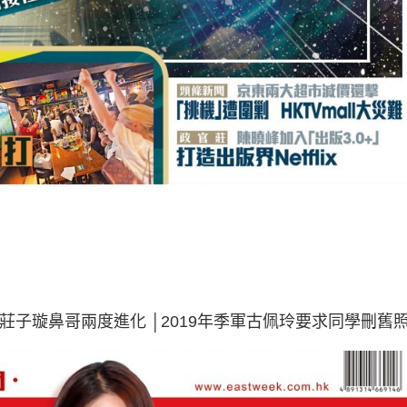
冠軍莊子璇鼻哥兩度進化 │2019年季軍古佩玲要求同學刪舊