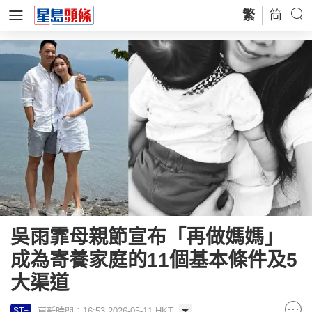
繁
简
吳雨霏母親節宣布「再做媽媽」
成為寄養家庭的11個基本條件及5
大渠道
更新時間：16:53 2026-05-11 HKT
ST+