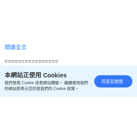
閱讀全文
================
本網站正使用 Cookies
更多親子教養相關文章
同意及關閉
我們使用 Cookie 改善網站體驗。 繼續使用我們
的網站即表示您同意我們的 Cookie 政策。
即like
Oh爸媽FB
，緊貼一手親子資訊
即follow
Ohpama IG