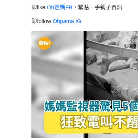
即like
Oh爸媽FB
，緊貼一手親子資訊
即follow
Ohpama IG