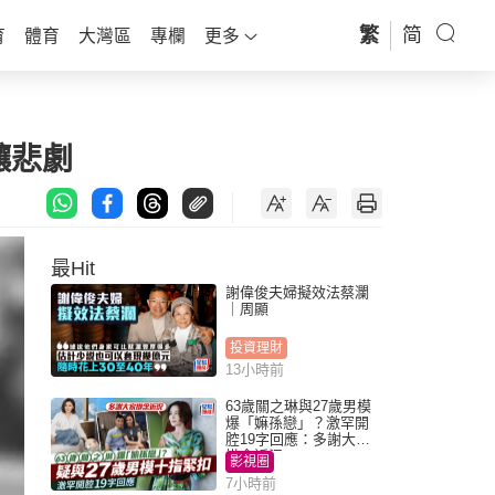
繁
简
育
體育
大灣區
專欄
更多
釀悲劇
最Hit
謝偉俊夫婦擬效法蔡瀾
｜周顯
投資理財
13小時前
63歲關之琳與27歲男模
爆「嫲孫戀」？激罕開
腔19字回應：多謝大家
掛念近況
影視圈
7小時前