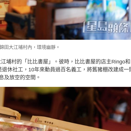
錦田大江埔村內，環境幽靜。
大江埔村的「比比書屋」。彼時，比比書屋的店主Ringo和
resa是退休社工，10年來動員過百名義工，將舊豬棚改建成一
息及放空的空間。