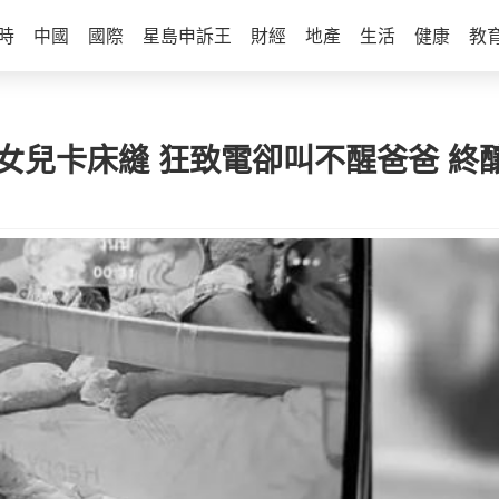
時
中國
國際
星島申訴王
財經
地產
生活
健康
教
大女兒卡床縫 狂致電卻叫不醒爸爸 終