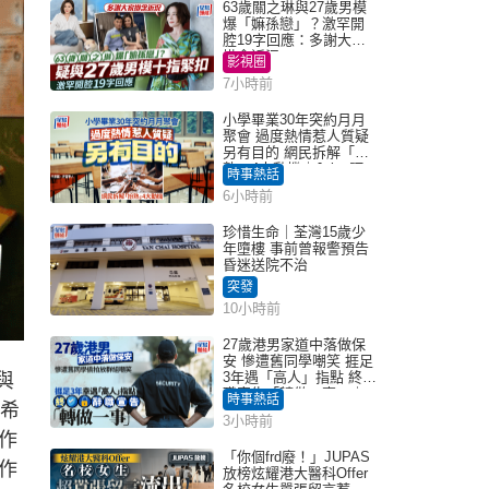
63歲關之琳與27歲男模
爆「嫲孫戀」？激罕開
腔19字回應：多謝大家
掛念近況
影視圈
7小時前
小學畢業30年突約月月
聚會 過度熱情惹人質疑
另有目的 網民拆解「扮
熟」4大動機｜Juicy叮
時事熱話
6小時前
珍惜生命｜荃灣15歲少
年墮樓 事前曾報警預告
昏迷送院不治
突發
10小時前
27歲港男家道中落做保
安 慘遭舊同學嘲笑 捱足
3年遇「高人」指點 終辭
與
職宣告「轉做一事」｜
時事熱話
她希
Juicy叮
3小時前
作
「你個frd廢！」JUPAS
作
放榜炫耀港大醫科Offer