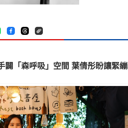
手闢「森呼吸」空間 葉倩彤盼讓緊