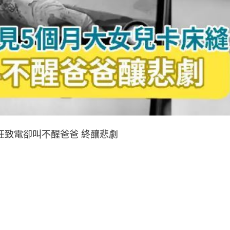
狂致電卻叫不醒爸爸 終釀悲劇