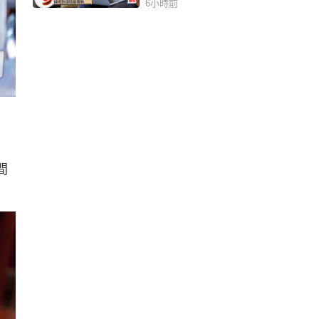
6小時前
間