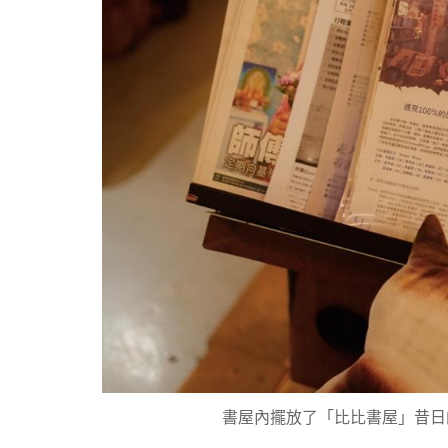
書屋內擺放了「比比書屋」昔日