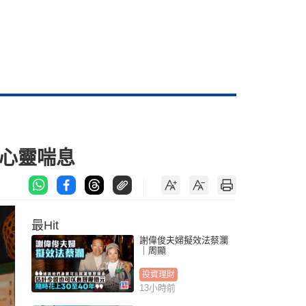
繃心靈喘息
最Hit
謝偉俊夫婦擬效法蔡瀾
｜周顯
投資理財
13小時前