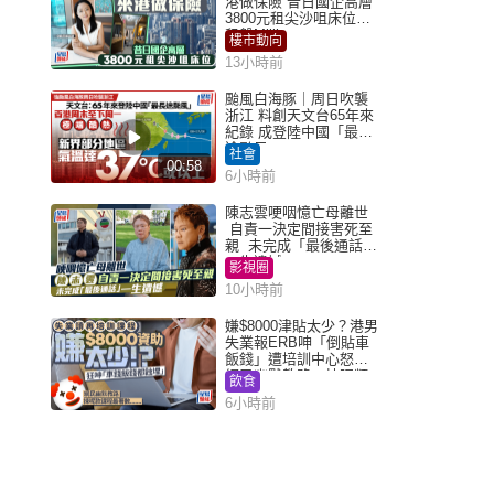
港做保險 昔日國企高層
3800元租尖沙咀床位｜
租盤Million
樓市動向
13小時前
颱風白海豚｜周日吹襲
浙江 料創天文台65年來
紀錄 成登陸中國「最長
途颱風」
社會
00:58
6小時前
陳志雲哽咽憶亡母離世
自責一決定間接害死至
親 未完成「最後通話」
一生遺憾
影視圈
10小時前
嫌$8000津貼太少？港男
失業報ERB呻「倒貼車
飯錢」遭培訓中心怒轟
網民幽默教路：揀呢類
飲食
課程唔會蝕...
6小時前