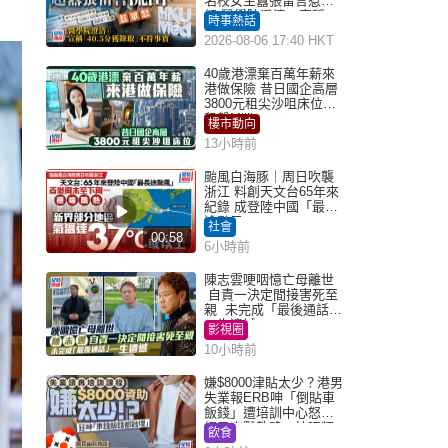
名校女生囂張留言惹眾
怒 醫學院澄清：宣稱
時事熱話
「40.5分獲錄取」不符事
2026-08-06 17:40 HKT
實｜Juicy叮
40歲港漂棄百萬年薪來
港做保險 昔日國企高層
3800元租尖沙咀床位｜
租盤Million
樓市動向
13小時前
颱風白海豚｜周日吹襲
浙江 料創天文台65年來
紀錄 成登陸中國「最長
途颱風」
社會
00:58
6小時前
陳志雲哽咽憶亡母離世
自責一決定間接害死至
親 未完成「最後通話」
一生遺憾
影視圈
10小時前
嫌$8000津貼太少？港男
失業報ERB呻「倒貼車
飯錢」遭培訓中心怒轟
網民幽默教路：揀呢類
飲食
課程唔會蝕...