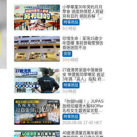
小學畢業30年突約月月
聚會 過度熱情惹人質疑
另有目的 網民拆解「扮
熟」4大動機｜Juicy叮
時事熱話
6小時前
珍惜生命｜荃灣15歲少
年墮樓 事前曾報警預告
昏迷送院不治
突發
10小時前
27歲港男家道中落做保
安 慘遭舊同學嘲笑 捱足
3年遇「高人」指點 終辭
職宣告「轉做一事」｜
時事熱話
Juicy叮
3小時前
「你個frd廢！」JUPAS
放榜炫耀港大醫科Offer
名校女生囂張留言惹眾
怒 醫學院澄清：宣稱
時事熱話
「40.5分獲錄取」不符事
2026-08-06 17:40 HKT
實｜Juicy叮
40歲港漂棄百萬年薪來