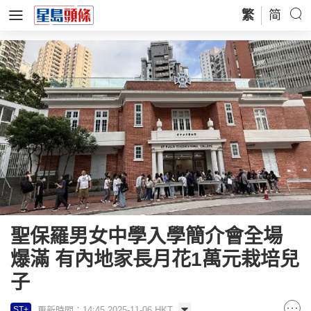
繁
简
聖保羅男女中學入學簡介會全場
爆滿 有內地家長月花1萬元栽培兒
子
更新時間：14:45 2025-11-06 HKT
ST+