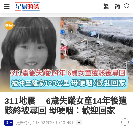
繁
简
311地震 ｜6歲失蹤女童14年後遺
骸終被尋回 母哽咽：歡迎回家
更新時間：13:02 2025-10-13 HKT
ST+