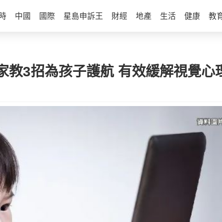
時
中國
國際
星島申訴王
財經
地產
生活
健康
教
家教3招為孩子護航 有效緩解視覺心