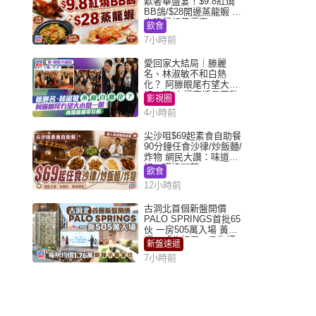
歎奢華盛宴！$9.8紅燒
BB鴿/$28開邊蒸龍蝦 3
大晚餐超值優惠
飲食
7小時前
愛回家大結局｜滕麗
名、林淑敏不和白熱
化？ 阿滕眼尾冇望大小
姐一眼 商場直播零互動
影視圈
4小時前
尖沙咀$69起素食自助餐
90分鐘任食沙律/炒飯麵/
炸物 網民大讚：味道
好，環境闊落
飲食
12小時前
古洞北首個新盤開價
PALO SPRINGS首批65
伙 一房505萬入場 黃光
耀：「北都價」具指標
新盤速遞
作用
7小時前