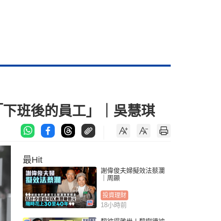
「下班後的員工」｜吳慧琪
最Hit
謝偉俊夫婦擬效法蔡瀾
｜周顯
投資理財
18小時前