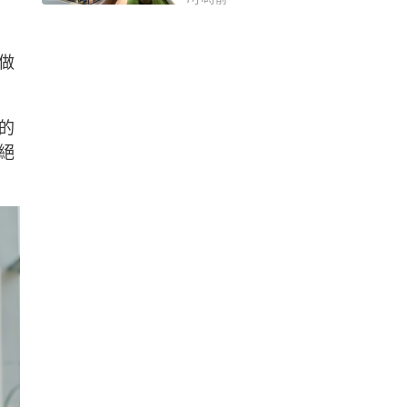
做
的
絕