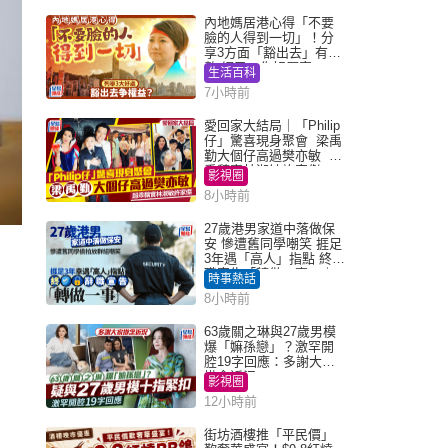
內地媽居港心得「不要
臉的人得到一切」！分
享3方面「豁出去」有著
數 網民：你好厲害
生活百科
7小時前
愛回家大結局｜「Philip
仔」驚喜現身聚會 梁禹
勤大個仔高過樊亦敏 超
乖黐實林淑敏許家傑
影視圈
8小時前
27歲港男家道中落做保
安 慘遭舊同學嘲笑 捱足
3年遇「高人」指點 終辭
職宣告「轉做一事」｜
時事熱話
Juicy叮
8小時前
63歲關之琳與27歲男模
爆「嫲孫戀」？激罕開
腔19字回應：多謝大家
掛念近況
影視圈
12小時前
街坊酒樓推「平民價」