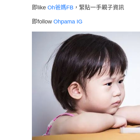
即like
Oh爸媽FB
，緊貼一手親子資訊
即follow
Ohpama IG