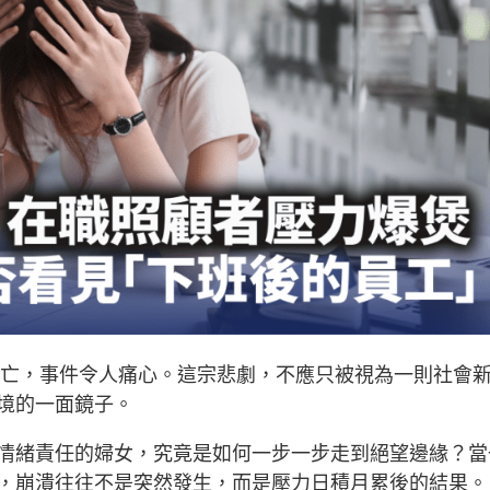
樓身亡，事件令人痛心。這宗悲劇，不應只被視為一則社會
境的一面鏡子。
情緒責任的婦女，究竟是如何一步一步走到絕望邊緣？當
，崩潰往往不是突然發生，而是壓力日積月累後的結果。