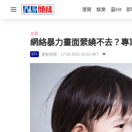
港聞
娛樂
最Hit
即
主頁
網絡暴力畫面縈繞不去？專
更新時間：17:09 2025-10-03 HKT
ST+