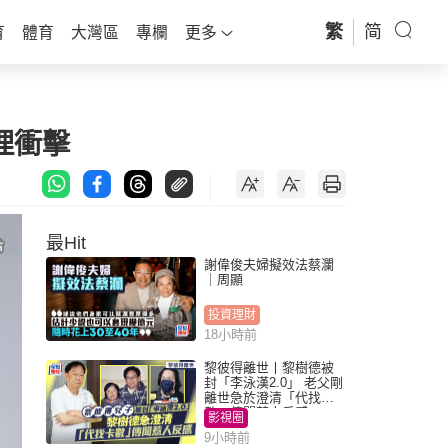
繁
简
育
體育
大灣區
專欄
更多
理衝擊
最Hit
謝偉俊夫婦擬效法蔡瀾
｜周顯
投資理財
18小時前
黎彼得離世丨黎樹德被
封「李泳漢2.0」 老父剛
離世急於澄清「代找卡
數」傳聞惹人反感
影視圈
9小時前