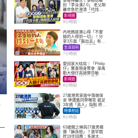
黎彼得離世丨黎樹德被
封「李泳漢2.0」 老父剛
離世急於澄清「代找卡
數」傳聞惹人反感
影視圈
9小時前
內地媽居港心得「不要
臉的人得到一切」！分
享3方面「豁出去」有著
數 網民：你好厲害
生活百科
7小時前
愛回家大結局｜「Philip
仔」驚喜現身聚會 梁禹
勤大個仔高過樊亦敏 超
乖黐實林淑敏許家傑
影視圈
8小時前
27歲港男家道中落做保
安 慘遭舊同學嘲笑 捱足
3年遇「高人」指點 終辭
新
職宣告「轉做一事」｜
時事熱話
Juicy叮
8小時前
一
63歲關之琳與27歲男模
爆「嫲孫戀」？激罕開
腔19字回應：多謝大家