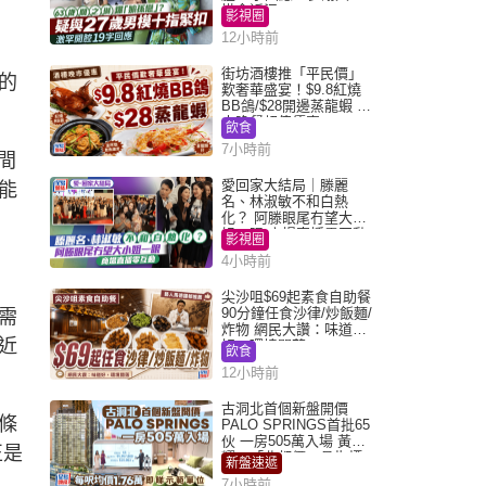
掛念近況
影視圈
12小時前
街坊酒樓推「平民價」
的
歎奢華盛宴！$9.8紅燒
BB鴿/$28開邊蒸龍蝦 3
大晚餐超值優惠
飲食
7小時前
中間
愛回家大結局｜滕麗
能
名、林淑敏不和白熱
化？ 阿滕眼尾冇望大小
姐一眼 商場直播零互動
影視圈
4小時前
尖沙咀$69起素食自助餐
90分鐘任食沙律/炒飯麵/
需
炸物 網民大讚：味道
近
好，環境闊落
飲食
12小時前
古洞北首個新盤開價
條
PALO SPRINGS首批65
伙 一房505萬入場 黃光
正是
耀：「北都價」具指標
新盤速遞
作用
7小時前