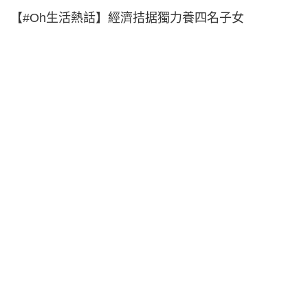
【#Oh生活熱話】經濟拮据獨力養四名子女