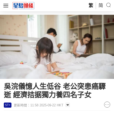
繁
简
吳浣儀憶人生低谷 老公突患癌驟
逝 經濟拮据獨力養四名子女
更新時間：11:58 2025-09-22 HKT
ST+