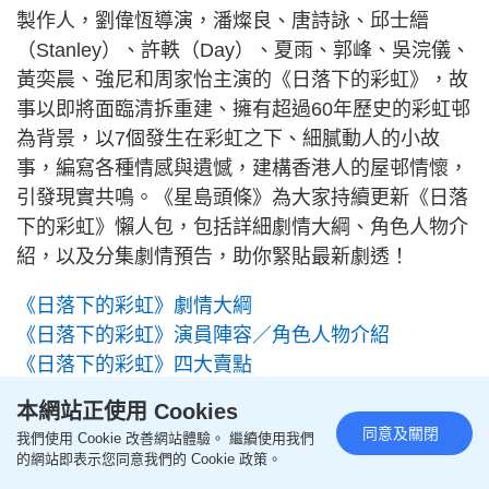
製作人，劉偉恆導演，潘燦良、唐詩詠、邱士縉
（Stanley）、許軼（Day）、夏雨、郭峰、吳浣儀、
黃奕晨、強尼和周家怡主演的《日落下的彩虹》，故
事以即將面臨清拆重建、擁有超過60年歷史的彩虹邨
為背景，以7個發生在彩虹之下、細膩動人的小故
事，編寫各種情感與遺憾，建構香港人的屋邨情懷，
引發現實共鳴。《星島頭條》為大家持續更新《日落
下的彩虹》懶人包，包括詳細劇情大綱、角色人物介
紹，以及分集劇情預告，助你緊貼最新劇透！
《日落下的彩虹》劇情大綱
《日落下的彩虹》演員陣容／角色人物介紹
《日落下的彩虹》四大賣點
《日落下的彩虹》精彩劇照
本網站正使用 Cookies
《日落下的彩虹》1-5集劇情
同意及關閉
我們使用 Cookie 改善網站體驗。 繼續使用我們
《日落下的彩虹》6-10集劇情
的網站即表示您同意我們的 Cookie 政策。