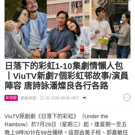
日落下的彩虹1-10集劇情懶人包
丨ViuTV新劇7個彩虹邨故事/演員
陣容 唐詩詠潘燦良各行各路
更新時間：21:30 2026-08-06 HKT
影視圈
ViuTV原創劇《日落下的彩虹》（Under the
Rainbow）於7月29日（星期三）起，逢星期一至五
晚上9時30分在99台播映。這部由黃子桓、郭嘉敏任