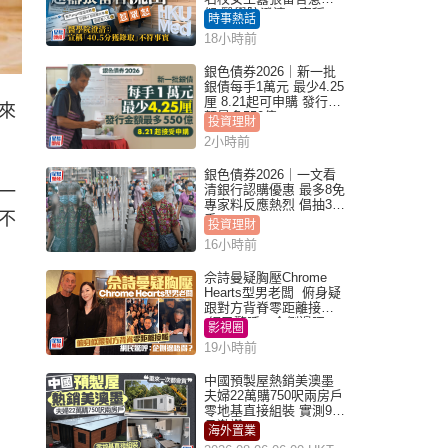
怒 醫學院澄清：宣稱
時事熱話
「40.5分獲錄取」不符事
18小時前
實｜Juicy叮
銀色債券2026｜新一批
銀債每手1萬元 最少4.25
厘 8.21起可申購 發行金
來
額最多550億
投資理財
2小時前
銀色債券2026｜一文看
一
清銀行認購優惠 最多8免
專家料反應熱烈 倡抽30
不
手
投資理財
16小時前
佘詩曼疑胸壓Chrome
Hearts型男老闆 俯身疑
跟對方背脊零距離接觸
網民驚呼：企側邊唔
影視圈
得？
19小時前
中國預製屋熱銷美澳墨
夫婦22萬購750呎兩房戶
零地基直接組裝 實測9個
月激讚
海外置業