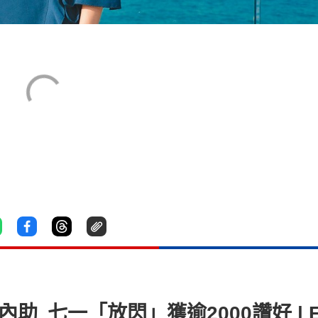
賢內助 七一「放閃」獲逾2000讚好 | Ex