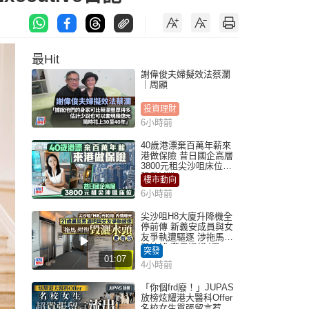
最Hit
謝偉俊夫婦擬效法蔡瀾
｜周顯
投資理財
6小時前
40歲港漂棄百萬年薪來
港做保險 昔日國企高層
3800元租尖沙咀床位｜
租盤Million
樓市動向
6小時前
尖沙咀H8大廈升降機全
停前傳 新義安成員與女
友爭執遭驅逐 涉拖馬刑
毀被捕 警另通緝4男
突發
01:07
4小時前
「你個frd廢！」JUPAS
放榜炫耀港大醫科Offer
名校女生囂張留言惹眾