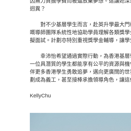
因無力負擔學費而被逼放棄夢想。這讓她深
迥異？
對不少基層學生而言，赴英升學最大門檻
嘅導師團隊系統性地協助學員理解各類獎學
擬面試。計劃亦特別重視獎學金輔導，讓學
幸沛怡希望通過實際行動，為香港基層學
一位具潛質的學生都能享有公平的資源與機
伴更多香港學生勇敢追夢，邁向更廣闊的世
劃成為義工，甚至接棒承擔領導角色，讓這
KellyChu