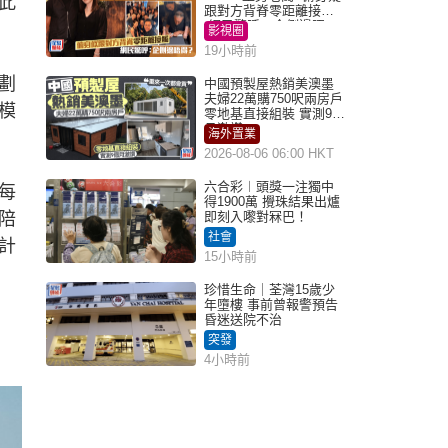
此
跟對方背脊零距離接觸
網民驚呼：企側邊唔
影視圈
得？
19小時前
劃
中國預製屋熱銷美澳墨
夫婦22萬購750呎兩房戶
模
零地基直接組裝 實測9個
月激讚
海外置業
2026-08-06 06:00 HKT
六合彩︱頭獎一注獨中
每
得1900萬 攪珠結果出爐
陪
即刻入嚟對冧巴！
社會
計
15小時前
珍惜生命｜荃灣15歲少
年墮樓 事前曾報警預告
昏迷送院不治
突發
4小時前