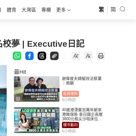
繁
简
育
體育
大灣區
專欄
更多
 | Executive日記
最Hit
謝偉俊夫婦擬效法蔡瀾
｜周顯
投資理財
6小時前
40歲港漂棄百萬年薪來
港做保險 昔日國企高層
3800元租尖沙咀床位｜
租盤Million
樓市動向
6小時前