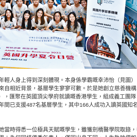
年輕人身上得到深刻體現。本身係學霸嘅幸沛怡（見圖）
來自相近背景，基層學生寥寥可數。於是她創立慈善機構
ng Kong），匯聚在英國頂尖學府就讀嘅香港學生，組成義工團
間已支援487名基層學生，其中166人成功入讀英國知
當時得悉一位極具天賦嘅學生，雖獲劍橋醫學院取錄，