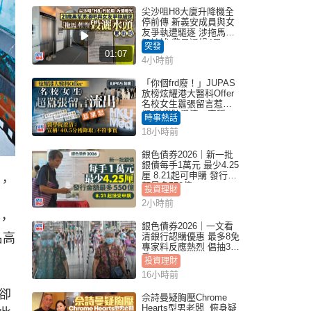
尖沙咀H8大廈升降機全
停前傳 新義安成員與女
友爭執遭驅逐 涉拖馬刑
毀被捕 警另通緝4男
突發
01:07
4小時前
「你個frd廢！」JUPAS
放榜炫耀港大醫科Offer
名校女生囂張留言惹眾
怒 醫學院澄清：宣稱
時事熱話
「40.5分獲錄取」不符事
18小時前
實｜Juicy叮
銀色債券2026｜新一批
銀債每手1萬元 最少4.25
厘 8.21起可申購 發行金
，
額最多550億
投資理財
2小時前
隊，
銀色債券2026｜一文看
名高
清銀行認購優惠 最多8免
專家料反應熱烈 倡抽30
手
投資理財
16小時前
卻
佘詩曼疑胸壓Chrome
Hearts型男老闆 俯身疑