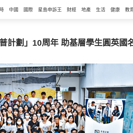
時
中國
國際
星島申訴王
財經
地產
生活
健康
教
「昇普計劃」10周年 助基層學生圓英國名校夢