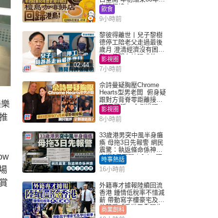
史灣仔總店
飲食
9小時前
黎彼得離世丨兒子黎樹
德停工陪老父走過最後
歲月 澄清經濟沒有困
難：傳聞有誇張成份
影視圈
02:44
7小時前
佘詩曼疑胸壓Chrome
Hearts型男老闆 俯身疑
跟對方背脊零距離接觸
樂樂
網民驚呼：企側邊唔
影視圈
得？
推
8小時前
33歲港男突中風半身癱
瘓 母拖3日先報警 網民
震驚：執返條命係神蹟
ow
自爆2個惡習｜Juicy叮
時事熱話
場
16小時前
賞
外籍專才據報陸續回流
香港 鍾情低稅率不惜減
薪 帶動寫字樓豪宅及學
位競爭「香港已重現生
商業創科
機」