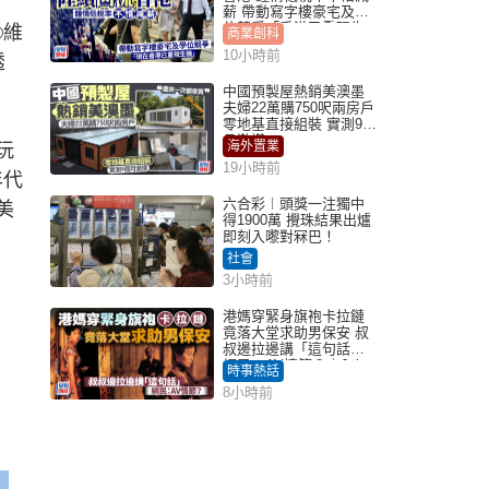
薪 帶動寫字樓豪宅及學
位競爭「香港已重現生
®維
商業創科
機」
10小時前
透
中國預製屋熱銷美澳墨
夫婦22萬購750呎兩房戶
零地基直接組裝 實測9個
月激讚
海外置業
玩
19小時前
年代
六合彩︱頭獎一注獨中
美
得1900萬 攪珠結果出爐
即刻入嚟對冧巴！
社會
3小時前
港媽穿緊身旗袍卡拉鏈
竟落大堂求助男保安 叔
叔邊拉邊講「這句話」
網民：AV情節？｜Juicy
時事熱話
叮
8小時前