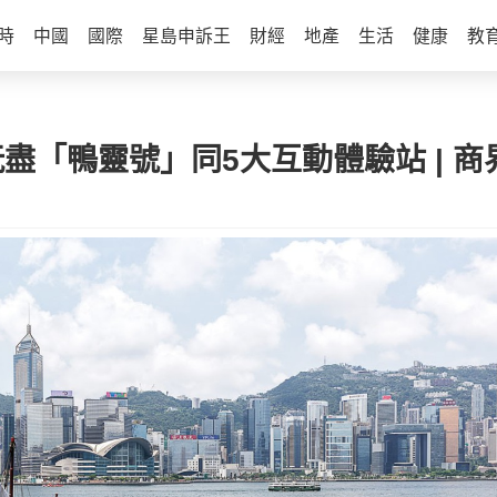
時
中國
國際
星島申訴王
財經
地產
生活
健康
教
之旅 玩盡「鴨靈號」同5大互動體驗站 | 