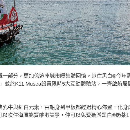
嘅一部分，更加係這座城市嘅集體回憶。趁住黑白®今年
並於K11 Musea設置限時5大互動體驗站，一齊啟航展
典乳牛與紅白元素，由船身到甲板都經過精心佈置，化身
可以吹住海風飽覽維港美景，仲可以免費獲贈黑白®奶茶1