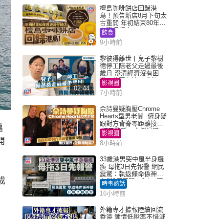
檀島咖啡餅店回歸港
島！預告新店8月下旬太
古重開 年初結束80年歷
史灣仔總店
飲食
9小時前
黎彼得離世丨兒子黎樹
德停工陪老父走過最後
歲月 澄清經濟沒有困
難：傳聞有誇張成份
影視圈
02:44
7小時前
佘詩曼疑胸壓Chrome
Hearts型男老闆 俯身疑
跟對方背脊零距離接觸
邁
網民驚呼：企側邊唔
影視圈
得？
開
8小時前
33歲港男突中風半身癱
瘓 母拖3日先報警 網民
震驚：執返條命係神蹟
成
自爆2個惡習｜Juicy叮
時事熱話
16小時前
外籍專才據報陸續回流
香港 鍾情低稅率不惜減