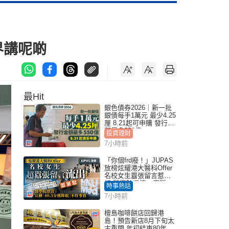
商界講呢啲
最Hit
銀色債券2026｜新一批
銀債每手1萬元 最少4.25
厘 8.21起可申購 發行金
額最多550億
投資理財
7小時前
「你個frd廢！」JUPAS
放榜炫耀港大醫科Offer
名校女生囂張留言惹眾
怒 醫學院澄清：宣稱
時事熱話
「40.5分獲錄取」不符事
7小時前
實｜Juicy叮
檀島咖啡餅店回歸港
島！預告新店8月下旬太
古重開 年初結束80年歷