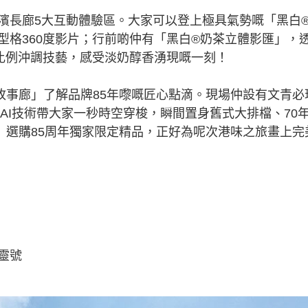
下海濱長廊5大互動體驗區。大家可以登上極具氣勢嘅「黑白
型格360度影片；行前啲仲有「黑白®奶茶立體影匯」，
金比例沖調技藝，感受淡奶醇香湧現嘅一刻！
故事廊」了解品牌85年嚟嘅匠心點滴。現場仲設有文青必
新AI技術帶大家一秒時空穿梭，瞬間置身舊式大排檔、70
」選購85周年獨家限定精品，正好為呢次港味之旅畫上完
鴨靈號