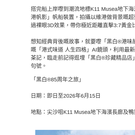
搭完船上岸嚟到潮流地標K11 Musea地
港帆影」帆船裝置，拍攝以維港做背景嘅超
過裸眼3D效果，帶你極近距離直擊3:7黃
想知經典背後嘅故事，就要嚟「黑白®港味
嘅「港式味道 人生四格」AI鏡頭，利用最
茶記，臨走前記得逛埋「黑白®珍藏精品店
句號。
「黑白®85周年之旅」
日期：即日至2026年6月15日
地點：尖沙咀K11 Musea地下海濱長廊及