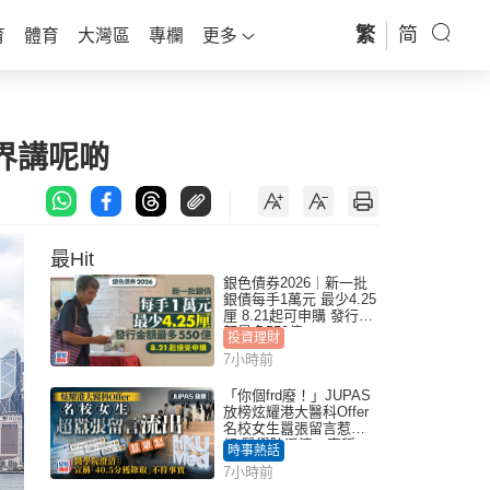
繁
简
育
體育
大灣區
專欄
更多
商界講呢啲
最Hit
銀色債券2026｜新一批
銀債每手1萬元 最少4.25
厘 8.21起可申購 發行金
額最多550億
投資理財
7小時前
「你個frd廢！」JUPAS
放榜炫耀港大醫科Offer
名校女生囂張留言惹眾
怒 醫學院澄清：宣稱
時事熱話
「40.5分獲錄取」不符事
7小時前
實｜Juicy叮