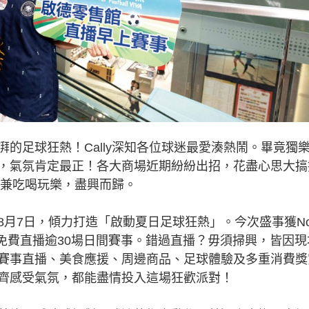
的足球狂熱！Cally深知各位球迷最愛湊熱鬧。畢竟獨
，氣氛肯定最正！各大商場近期紛紛出招，花盡心思大搞
睇波兼吃喝玩樂，盡興而歸。
月7日，傾力打造「啟動夏日足球狂熱」。今次盛事獲N
免費直播逾30場日間賽事。錯過直播？毋須掃興，皆因現
賽事直播、美食應援、周邊商品、足球體驗及多重消費獎
齊感受氣氛，都能盡情投入這場狂歡派對！