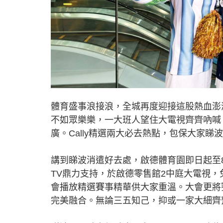
體育盛事浪接浪，全城再度迎接這股熱血澎湃
不如眾樂樂，一大班人望住大電視齊齊吶喊
廣。Cally精選兩大必去熱點，包保大家
講到睇波消遣好去處，啟德體育園即日起至8
TV鼎力支持，於啟德零售館2中庭大電視，
會播放精選賽事精華供大家重溫。大會更將
完美融合。無論三五知己，抑或一家大細齊