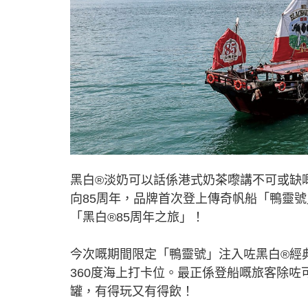
黑白®淡奶可以話係港式奶茶嚟講不可或缺
向85周年，品牌首次登上傳奇帆船「鴨靈號」
「黑白®85周年之旅」！
今次嘅期間限定「鴨靈號」注入咗黑白®經
360度海上打卡位。最正係登船嘅旅客除咗
罐，有得玩又有得飲！