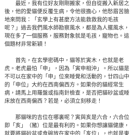
最近，我有位好友剛剛搬家，但自從搬入新居之
後，他的愛貓便反覆生病，令他很擔心，他愁眉苦臉
地來問我：「玄學上有甚麼方法能救救我的毛孩
呢？」過去我們風水師勘察風水，都是為人擺風水，
現在多了一個服務，服務對象就是毛孩，寵物也。這
個題材非常新穎！
首先，在玄學密碼中，貓等於寅木，也就是老
虎。老虎最怕「申」，因為「寅申相沖」。所以貓是
不可以在家中的「申」位來睡覺和活動的，廿四山中
的「申位」大約在西南偏西方。如果你的貓經常生
病，請馬上用羅盤或指南針檢查，是否把貓砂盆或睡
床放在西南偏西？若是，必須立刻移走！
那貓咪的吉位在哪裏呢？寅與亥是六合，六合位
即「亥」（豬）位是最有利的。如果你想讓貓健康，
就要將貓砂盆或食碗放在家中的「亥位」，也就是東