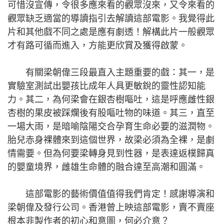
可惜沒宣傳，令很多應來看的觀眾沒來，又令來看的
觀眾缺乏適當的導讀指引去解讀這部電影。我覺得此
片和其他戲不同之處是應有劇透！解構此片一般觀眾
才有路可循而進入，方能更欣賞及獲得啟蒙。
有關梁朝偉三段最直入主題重要的戲：其一，是
實驗室測試出嬰孩比成年人具更敏銳的靈性認知能
力。其二，為何梁會在銀杏樹嘔吐，這是呼應雌性銀
杏樹的果皮被踩爛後有股嘔吐物的味道。其三，直至
一場大雨，是暗喻陰陽交合孕育生命必要的滋潤物。
胎兒赤身裸體來到這個世界，故梁必須為全裸，是劇
情需要。但為何要梁轉身見到性器，是表達返樸歸真
的嬰童境界，雌雄生命體的融合達至高潮和圓滿。
這部電影的藝術價值值得我們肯定！感謝導演和
梁朝偉及發行公司。香港曾上映這部電影，賣不賣座
根本非製作者的初心和意圖，何必介意？