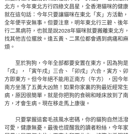
北方。今年東北方行四綠文昌星，全香港貓咪的健康
就在這句話：今年只要讓貓咪在東北「亥」方活動，
全年便平安無事。但要注意，明年東北行三碧、後年
行二黑病符，也就是說2028年貓咪就要搬離東北方，
找其他吉位擺放。逢五黃、二黑位都會遇到病痛和麻
煩。
至於狗狗，今年全部都要安置在東方。因為狗是
「戌」，「寅午戌」三合、「卯戌」六合，寅方、卯
方即東方。但今年絕不能用正南方（午方），因今年
南方坐落了五黃大凶煞！如果你家裏的狗最近經常生
病，原因很簡單，就是你把狗的食碗和睡床放到了南
方，才會生病。現在移走馬上康復。
只要掌握這套毛孩風水密碼，你的貓狗自然活潑
可愛，健康無憂。最後也提醒我的讀者粉絲，今年家