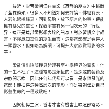
最近，影帝梁朝偉在電影《寂靜的朋友》中挑戰
了全裸鏡頭，很多人不知道如何去評論。佛經有云，
人若能返樸歸真，回到母胎，放下語言的約束，便能
擁有嬰兒的靈性，探觀宇宙有另一個次元的平行世
界，這正是這部電影想表達的訊息！對於習慣文字語
言，不懂感知靈性的眾生而言，這部電影確是看得人
一頭霧水！但如略為解讀，可提升大家欣賞電影的水
平。
梁能演出這部極具哲理甚至神學境界的電影，他
的一生不枉了。這種電影是永恆的、是深邃的藝術及
宗教開示錄，因此任何年代都可以看，是永恆發光的
電影！能拍得這種高層次的電影，亦是梁朝偉對自己
影藝生命的一種致敬吧！
因梁朝偉主演，香港才會有機會上映這部電影。