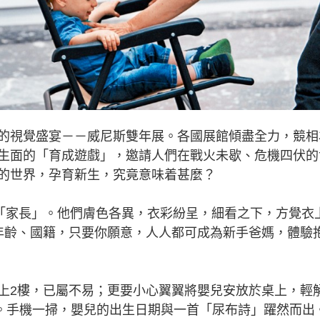
視覺盛宴－－威尼斯雙年展。各國展館傾盡全力，競相
生面的「育成遊戲」，邀請人們在戰火未歇、危機四伏的
的世界，孕育新生，究竟意味着甚麼？
「家長」。他們膚色各異，衣彩紛呈，細看之下，方覺衣
份、年齡、國籍，只要你願意，人人都可成為新手爸媽，體驗
2樓，已屬不易；更要小心翼翼將嬰兒安放於桌上，輕
de。手機一掃，嬰兒的出生日期與一首「尿布詩」躍然而出