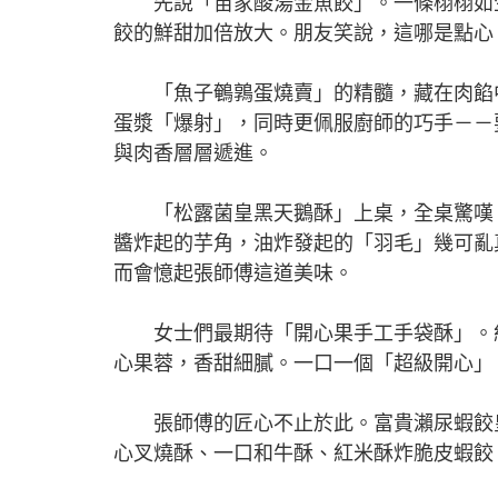
先說「苗家酸湯金魚餃」。一條栩栩如生
餃的鮮甜加倍放大。朋友笑說，這哪是點心
「魚子鵪鶉蛋燒賣」的精髓，藏在肉餡中
蛋漿「爆射」，同時更佩服廚師的巧手－－
與肉香層層遞進。
「松露菌皇黑天鵝酥」上桌，全桌驚嘆。
醬炸起的芋角，油炸發起的「羽毛」幾可亂
而會憶起張師傅這道美味。
女士們最期待「開心果手工手袋酥」。紅
心果蓉，香甜細膩。一口一個「超級開心」
張師傅的匠心不止於此。富貴瀨尿蝦餃皇
心叉燒酥、一口和牛酥、紅米酥炸脆皮蝦餃