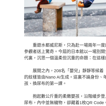
重遊水都威尼斯，只為赴一場兩年一度的
參觀者送上驚奇。今屆的日本館以一場別開
代裏，沉思一個溫柔但沉重的命題：在這樣
展間之內，208名「嬰兒」靜靜等候着
的紋樣皆由Nano AI生成。這裏不論身
孩、換尿布的第一課。
抱起數公斤重的柔嫩嬰孩，沿階緩步登上
尿布，內中並無穢物，卻藏着1枚QR Co