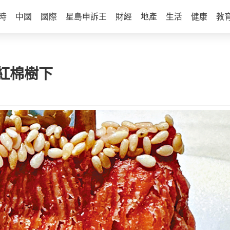
時
中國
國際
星島申訴王
財經
地產
生活
健康
教
 紅棉樹下