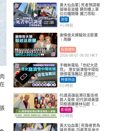
黃大仙血案│死者預謀報
復噪音滋擾 聽到樓上單
位拉鐵閘聲 攜刀等𨋢伏
擊傷者
突發
02:38
4小時前
謝偉俊夫婦擬效法蔡瀾
｜周顯
投資理財
2026-08-07 06:00 HKT
手機無電陷「世紀大恐
慌」 港女崩潰憶中環街
頭借電落難記 感激好心
肉
人溫馨相助：這份溫暖
時事熱話
記一輩子｜Juicy叮
在
6小時前
81歲高雄返港召集佳視
藝人茶敘 初代郭靖黃蓉
同框遇羅樂林勾起《神
張
鵰俠侶》回憶殺
影視圈
9小時前
黃大仙血案│死傷者曾為
噪音爭執 25歲青年身中