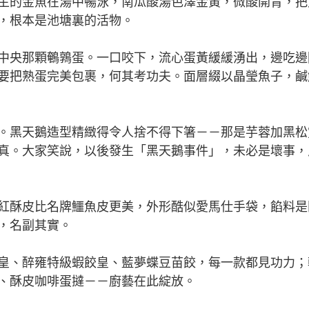
的金魚在湯中暢泳，南瓜酸湯色澤金黃，微酸開胃，把
，根本是池塘裏的活物。
央那顆鵪鶉蛋。一口咬下，流心蛋黃緩緩湧出，邊吃邊
要把熟蛋完美包裹，何其考功夫。面層綴以晶瑩魚子，鹹
黑天鵝造型精緻得令人捨不得下箸－－那是芋蓉加黑松
真。大家笑說，以後發生「黑天鵝事件」，未必是壞事，
酥皮比名牌鱷魚皮更美，外形酷似愛馬仕手袋，餡料是
，名副其實。
、醉雍特級蝦餃皇、藍夢蝶豆苗餃，每一款都見功力；
、酥皮咖啡蛋撻－－廚藝在此綻放。