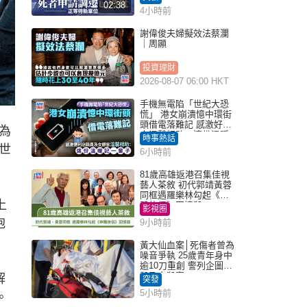
02:38
4小時前
謝偉俊夫婦擬效法蔡瀾
｜周顯
投資理財
2026-08-07 06:00 HKT
手機無電陷「世紀大恐
慌」 港女崩潰憶中環街
頭借電落難記 感激好心
為
人溫馨相助：這份溫暖
時事熱話
記一輩子｜Juicy叮
世
6小時前
81歲高雄返港召集佳視
藝人茶敘 初代郭靖黃蓉
同框遇羅樂林勾起《神
上
鵰俠侶》回憶殺
影視圈
抱
9小時前
黃大仙血案│死傷者曾為
噪音爭執 25歲青年身中
逾10刀重創 警列企圖謀
殺及自殺案
解
突發
5小時前
。