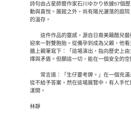
詩句由占星師暨作家石川ゆかり依據57個
動與喜悅。展館之外，尚有陽光灑落的庭院
的溫存。
這件作品的靈感，源自日裔美籍酷兒藝術家
迎來一對雙胞胎。從備孕到成為父親，他看
牆上親筆寫下：「這場演出，指向歷史上由
擇與矛盾。但願這一切，能在一個安全的空
常言道：「生仔要考牌。」在一個充滿未
從不給予答案，然在這場展覽中，有人手忙
漾開。
林靜