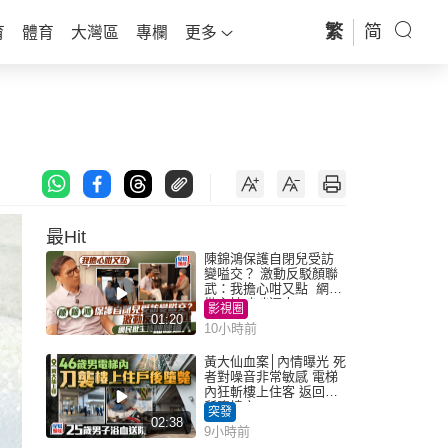
繁
简
育
體育
大灣區
專欄
更多
最Hit
陳錦鴻保護自閉兒受訪
變嗌交？ 激動反駁顏聯
武：我擔心咁又點 網民
批主持咄咄逼人
影視圈
01:20
10小時前
黃大仙血案│內情曝光 死
者對噪音非常敏感 電梯
內狂斬樓上住客 返回住
所墮樓亡
突發
02:38
9小時前