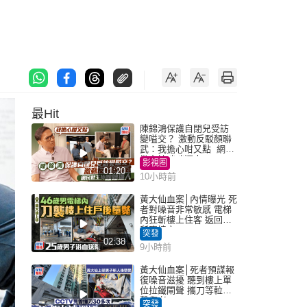
最Hit
陳錦鴻保護自閉兒受訪
變嗌交？ 激動反駁顏聯
武：我擔心咁又點 網民
批主持咄咄逼人
影視圈
01:20
10小時前
黃大仙血案│內情曝光 死
者對噪音非常敏感 電梯
內狂斬樓上住客 返回住
所墮樓亡
突發
02:38
9小時前
黃大仙血案│死者預謀報
復噪音滋擾 聽到樓上單
位拉鐵閘聲 攜刀等𨋢伏
擊傷者
突發