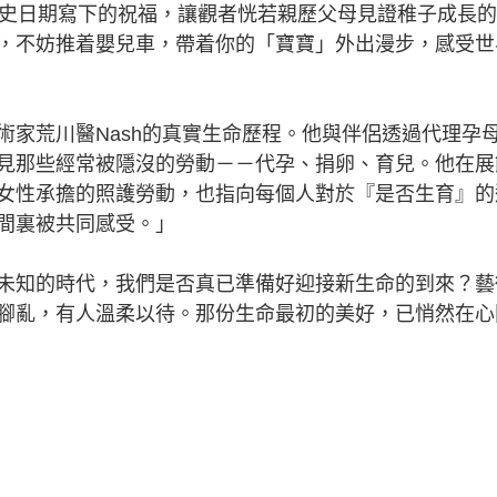
歷史日期寫下的祝福，讓觀者恍若親歷父母見證稚子成長
，不妨推着嬰兒車，帶着你的「寶寶」外出漫步，感受世
荒川醫Nash的真實生命歷程。他與伴侶透過代理孕
見那些經常被隱沒的勞動－－代孕、捐卵、育兒。他在展
女性承擔的照護勞動，也指向每個人對於『是否生育』的
間裏被共同感受。」
知的時代，我們是否真已準備好迎接新生命的到來？藝
腳亂，有人溫柔以待。那份生命最初的美好，已悄然在心