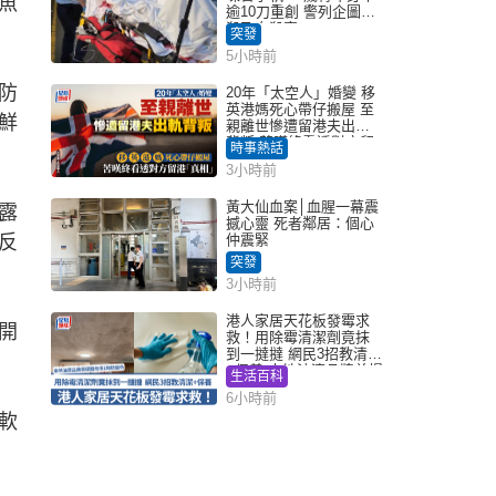
魚
逾10刀重創 警列企圖謀
殺及自殺案
突發
5小時前
防
20年「太空人」婚變 移
英港媽死心帶仔搬屋 至
鮮
親離世慘遭留港夫出軌
背叛 苦嘆終看透對方留
時事熱話
港「真相」｜Juicy叮
3小時前
黃大仙血案│血腥一幕震
露
撼心靈 死者鄰居：個心
反
仲震緊
突發
3小時前
港人家居天花板發霉求
開
救！用除霉清潔劑竟抹
到一撻撻 網民3招教清潔
+保養 本地油漆品牌曾提
生活百科
醒勿用1物防變色
6小時前
軟