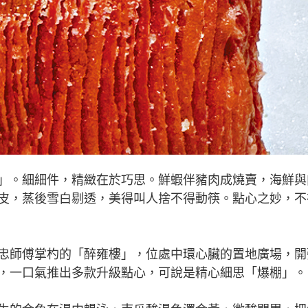
。細細件，精緻在於巧思。鮮蝦伴豬肉成燒賣，海鮮與
皮，蒸後雪白剔透，美得叫人捨不得動筷。點心之妙，不
師傅掌杓的「醉雍樓」，位處中環心臟的置地廣場，開
，一口氣推出多款升級點心，可說是精心細思「爆棚」。