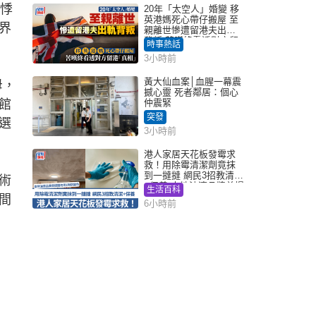
的悸
20年「太空人」婚變 移
英港媽死心帶仔搬屋 至
界
親離世慘遭留港夫出軌
背叛 苦嘆終看透對方留
時事熱話
港「真相」｜Juicy叮
3小時前
黃大仙血案│血腥一幕震
母，
撼心靈 死者鄰居：個心
館
仲震緊
突發
選
3小時前
港人家居天花板發霉求
救！用除霉清潔劑竟抹
到一撻撻 網民3招教清潔
術
+保養 本地油漆品牌曾提
生活百科
醒勿用1物防變色
間
6小時前