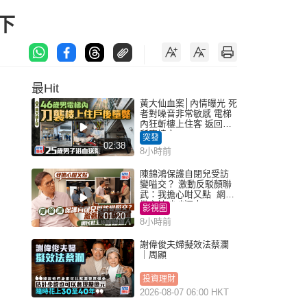
下
最Hit
黃大仙血案│內情曝光 死
者對噪音非常敏感 電梯
內狂斬樓上住客 返回住
所墮樓亡
突發
02:38
8小時前
陳錦鴻保護自閉兒受訪
變嗌交？ 激動反駁顏聯
武：我擔心咁又點 網民
批主持咄咄逼人
影視圈
01:20
8小時前
謝偉俊夫婦擬效法蔡瀾
｜周顯
投資理財
2026-08-07 06:00 HKT