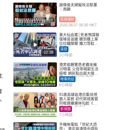
謝偉俊夫婦擬效法蔡瀾
｜周顯
投資理財
2026-08-07 06:00 HKT
黃大仙血案│死者預謀報
復噪音滋擾 聽到樓上單
位拉鐵閘聲 攜刀等𨋢伏
擊傷者
突發
02:38
2小時前
港男偷聽驚悉老竇坐擁
10物業 父母常喊窮生活
極慳 網民點出兩大隱
主
憂：未必是隱形富豪｜
時事熱話
Juicy叮
6小時前
擇
81歲高雄返港召集佳視
人
藝人茶敘 初代郭靖黃蓉
同框遇羅樂林勾起《神
鵰俠侶》回憶殺
影視圈
7小時前
餐
手機無電陷「世紀大恐
慌」 港女崩潰憶中環街