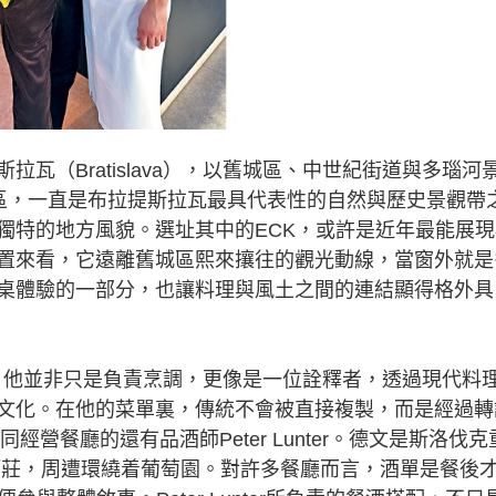
（Bratislava），以舊城區、中世紀街道與多瑙河
地區，一直是布拉提斯拉瓦最具代表性的自然與歷史景觀帶
獨特的地方風貌。選址其中的ECK，或許是近年最能展現
置來看，它遠離舊城區熙來攘往的觀光動線，當窗外就是
桌體驗的一部分，也讓料理與風土之間的連結顯得格外具
nger，他並非只是負責烹調，更像是一位詮釋者，透過現代料
文化。在他的菜單裏，傳統不會被直接複製，而是經過轉
同經營餐廳的還有品酒師Peter Lunter。德文是斯洛伐克
oh酒莊，周遭環繞着葡萄園。對許多餐廳而言，酒單是餐後