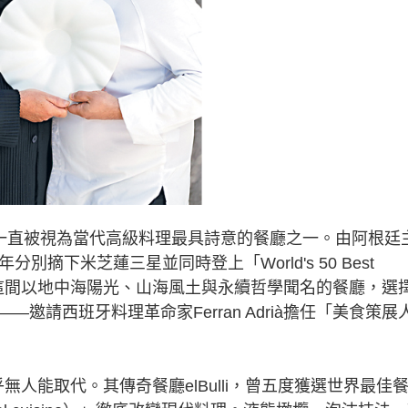
r，一直被視為當代高級料理最具詩意的餐廳之一。由阿根廷
019年分別摘下米芝蓮三星並同時登上「World's 50 Best
年後，這間以地中海陽光、山海風土與永續哲學聞名的餐廳，選
請西班牙料理革命家Ferran Adrià擔任「美食策展
乎無人能取代。其傳奇餐廳elBulli，曾五度獲選世界最佳