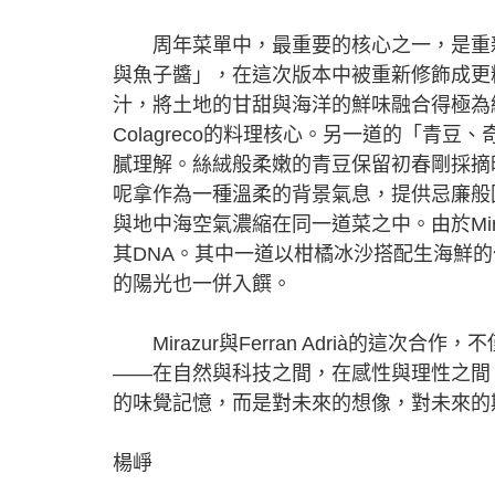
周年菜單中，最重要的核心之一，是重新演繹
與魚子醬」，在這次版本中被重新修飾成更
汁，將土地的甘甜與海洋的鮮味融合得極為細
Colagreco的料理核心。另一道的「青
膩理解。絲絨般柔嫩的青豆保留初春剛採摘
呢拿作為一種溫柔的背景氣息，提供忌廉般
與地中海空氣濃縮在同一道菜之中。由於Mi
其DNA。其中一道以柑橘冰沙搭配生海鮮
的陽光也一併入饌。
Mirazur與Ferran Adrià的這次
——在自然與科技之間，在感性與理性之間
的味覺記憶，而是對未來的想像，對未來的
楊崢