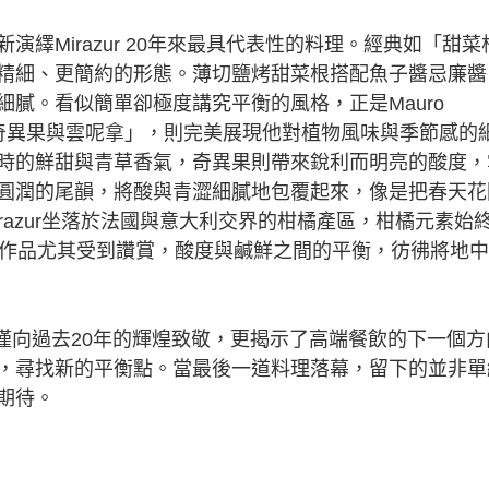
Mirazur 20年來最具代表性的料理。經典如「甜菜
精細、更簡約的形態。薄切鹽烤甜菜根搭配魚子醬忌廉醬
膩。看似簡單卻極度講究平衡的風格，正是Mauro
豆、奇異果與雲呢拿」，則完美展現他對植物風味與季節感的
時的鮮甜與青草香氣，奇異果則帶來銳利而明亮的酸度，
圓潤的尾韻，將酸與青澀細膩地包覆起來，像是把春天花
razur坐落於法國與意大利交界的柑橘產區，柑橘元素始
的作品尤其受到讚賞，酸度與鹹鮮之間的平衡，彷彿將地
合作，不僅向過去20年的輝煌致敬，更揭示了高端餐飲的下一個
，尋找新的平衡點。當最後一道料理落幕，留下的並非單
期待。