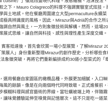
onal cuisine）」徹底改變現代料理。液態橄欖、泡沫技法
，Mauro Colagreco的料理不強調實驗室式炫技，
土地感。他在餐廳周圍建立大型permaculture永續菜
具辨識度的風格。因此，Mirazur與Adrià的合作之所
強調自然與風土，一方則象徵技術與解構。然而，這場2
策展式思維，讓自然與科技、感性與理性產生深度交織。
抵達後，首先會欣賞一場小型展覽，了解Mirazur 2
à以「策展人」身份重新整理Mirazur的創作歷史，分析哪些食
些技法象徵突破，再將它們重新編排成約30道小型菜式的「
選用餐廳自家園區的橄欖品種，外膜更加細膩，入口瞬
海風的餘韻，像是在向兩個時代同時致敬。正式進餐前，
步模糊料理與感官藝術的界線。當牡蠣被端上時，伴隨霧
，讓味覺體驗延伸至嗅覺與記憶層次。這不只是吃一道菜