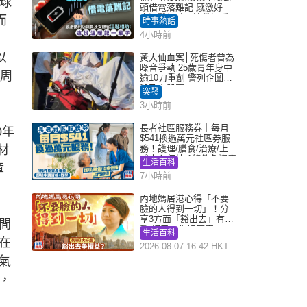
、球
頭借電落難記 感激好心
人溫馨相助：這份溫暖
而
時事熱話
記一輩子｜Juicy叮
4小時前
以
黃大仙血案│死傷者曾為
噪音爭執 25歲青年身中
0周
逾10刀重創 警列企圖謀
殺及自殺案
突發
3小時前
長者社區服務券｜每月
0年
$541換過萬元社區券服
材
務！護理/膳食/治療/上門
或中心任揀 1條件免資產
生活百科
章
審查（附申請資格及教
7小時前
學）
內地媽居港心得「不要
臉的人得到一切」！分
享3方面「豁出去」有著
間
數 網民：你好厲害
生活百科
在
2026-08-07 16:42 HKT
氣
，