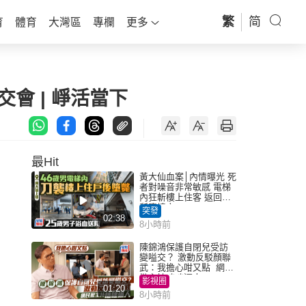
繁
简
育
體育
大灣區
專欄
更多
交會 | 崢活當下
最Hit
黃大仙血案│內情曝光 死
者對噪音非常敏感 電梯
內狂斬樓上住客 返回住
所墮樓亡
突發
02:38
8小時前
陳錦鴻保護自閉兒受訪
變嗌交？ 激動反駁顏聯
武：我擔心咁又點 網民
批主持咄咄逼人
影視圈
01:20
8小時前