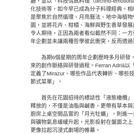
廳，並以「科技情感料理（techno-emoti
化技術等，如今早已成為分子料理經典。相較之下
是聚焦於自然循環、月亮曆法、地中海植物學與
園，並將花卉、柑橘、海鮮與野生香草發展成極
令人期待，正因為兩者看似截然不同：一方
年企劃並未讓兩種哲學彼此衝突，反而透過
為期6個星期的周年企劃歷時多月研發，賓客
來的創作脈絡與研發過程。Ferran Adri
定義了Mirazur、哪些作品代表轉折、哪
節式菜單」。
首先在花園招待的標誌性「液態橄欖」，
釋放的，不僅是油脂與鹹香，更帶有草本與
廚房上桌空間品嘗的「月光牡蠣」，則進一
與礦物氣息緩緩升起，光影投射在盤面之上
更像拉起沉浸式劇場的帷幕。