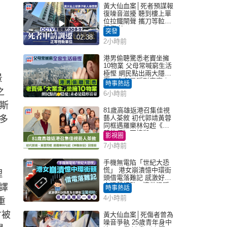
黃大仙血案│死者預謀報
復噪音滋擾 聽到樓上單
位拉鐵閘聲 攜刀等𨋢伏
擊傷者
突發
02:38
2小時前
港男偷聽驚悉老竇坐擁
10物業 父母常喊窮生活
極慳 網民點出兩大隱
景
憂：未必是隱形富豪｜
時事熱話
Juicy叮
之
6小時前
斯
81歲高雄返港召集佳視
多
藝人茶敘 初代郭靖黃蓉
同框遇羅樂林勾起《神
鵰俠侶》回憶殺
影視圈
7小時前
手機無電陷「世紀大恐
慌」 港女崩潰憶中環街
理
頭借電落難記 感激好心
人溫馨相助：這份溫暖
譯
時事熱話
記一輩子｜Juicy叮
4小時前
重
才被
黃大仙血案│死傷者曾為
噪音爭執 25歲青年身中