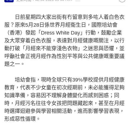
日前星期四大家出街有冇留意到多咗人着白色衣
服？原來5月28日係世界月經衞生日，國際培幼會
（香港）發起「Dress White Day」行動，鼓勵企業
及大眾穿着白色衣服，表達對月經健康嘅關注，以行
動打破「月經來不能穿淺色衣物」之迷思與恐懼，並
呼籲社會正視月經作為性別平等與公共健康嘅重要議
題之一。
培幼會指，現時全球只有39%學校提供月經健康
教育，代表不少女童在初次經期前，未必能獲得足夠
知識準備，容易因不理解身體變化而感到困惑；同
時，月經污名往往令女孩把問題藏起來，甚至在月經
時選擇迴避參與學習相關活動，進而影響學習表現，
形成惡性循環。