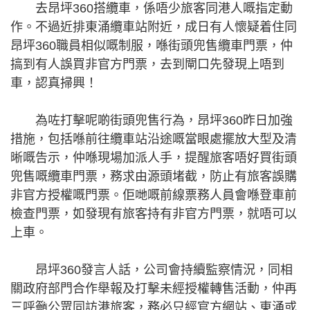
去昂坪360搭纜車，係唔少旅客同港人嘅指定動
作。不過近排東涌纜車站附近，成日有人懷疑着住同
昂坪360職員相似嘅制服，喺街頭兜售纜車門票，仲
搞到有人誤買非官方門票，去到閘口先發現上唔到
車，認真掃興！
為咗打擊呢啲街頭兜售行為，昂坪360昨日加強
措施，包括喺前往纜車站沿途嘅當眼處擺放大型及清
晰嘅告示，仲喺現場加派人手，提醒旅客唔好買街頭
兜售嘅纜車門票，務求由源頭堵截，防止有旅客誤購
非官方授權嘅門票。佢哋嘅前線票務人員會喺登車前
檢查門票，如發現有旅客持有非官方門票，就唔可以
上車。
昂坪360發言人話，公司會持續監察情況，同相
關政府部門合作舉報及打擊未經授權轉售活動，仲再
三呼籲公眾同訪港旅客，務必只經官方網站、東涌或