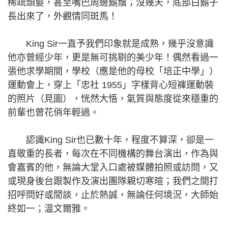
稀疏頭髮，甚至嘴巴周邊鬍鬚；沒幾天，底部白鬍子
長出來了，外觀情同斑馬！
King Sir一直予我們印象就是成熟，幾乎沒意識
他亦曾經少年，更是無可挑剔的美少年！偶然看過一
張他求學期間，學校（應是他的母校「培正中學」）
運動會上，穿上「忠社 1955」字樣背心短褲運動裝
的照片（見圖），恍然大悟，氣質與態度從來穩重的
前輩也曾花俏年輕過。
認識King Sir也已數十年，程度不算深，卻是一
直敬重的長者，每次在不同機構的舞台演出，作為與
會嘉賓的他，無論大堂入口處被媒體拍照或訪問，又
或現身後台跟製作及演出團隊親切寒暄；我們之間打
招呼問好或閒談，止於熱誠，無論任何境況，大師始
終如一；温文爾雅。