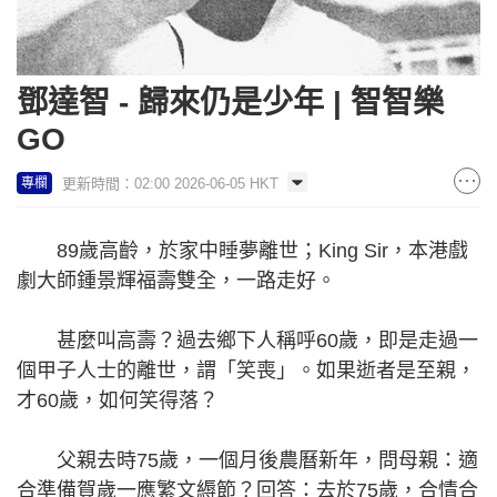
鄧達智 - 歸來仍是少年 | 智智樂
GO
更新時間：02:00 2026-06-05 HKT
專欄
89歲高齡，於家中睡夢離世；King Sir，本港戲
劇大師鍾景輝福壽雙全，一路走好。
甚麼叫高壽？過去鄉下人稱呼60歲，即是走過一
個甲子人士的離世，謂「笑喪」。如果逝者是至親，
才60歲，如何笑得落？
父親去時75歲，一個月後農曆新年，問母親：適
合準備賀歲一應繁文縟節？回答：去於75歲，合情合