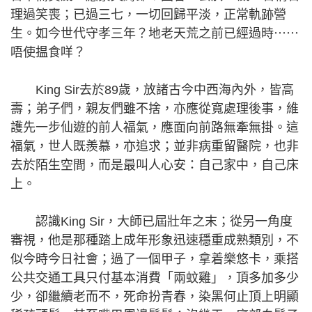
理過笑喪；已過三七，一切回歸平淡，正常軌跡營
生。如今世代守孝三年？地老天荒之前已經過時⋯⋯
唔使揾食咩？
King Sir去於89歲，放諸古今中西海內外，皆高
壽；弟子們，親友們雖不捨，亦應從寬處理後事，維
護先一步仙遊的前人福氣，應面向前路無牽無掛。這
福氣，世人既羨慕，亦追求；並非病重留醫院，也非
去於陌生空間，而是最叫人心安：自己家中，自己床
上。
認識King Sir，大師已屆壯年之末；從另一角度
審視，他是那種踏上成年形象迅速穩重成熟類別，不
似今時今日社會；過了一個甲子，拿着樂悠卡，乘搭
公共交通工具只付基本消費「兩蚊雞」，頂多加多少
少，卻繼續老而不，死命扮青春，染黑何止頂上明顯