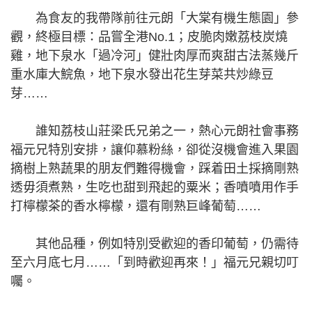
為食友的我帶隊前往元朗「大棠有機生態園」參
觀，終極目標：品嘗全港No.1；皮脆肉嫩荔枝炭燒
雞，地下泉水「過冷河」健壯肉厚而爽甜古法蒸幾斤
重水庫大鯇魚，地下泉水發出花生芽菜共炒綠豆
芽……
誰知荔枝山莊梁氏兄弟之一，熱心元朗社會事務
福元兄特別安排，讓仰慕粉絲，卻從沒機會進入果園
摘樹上熟蔬果的朋友們難得機會，踩着田土採摘剛熟
透毋須煮熟，生吃也甜到飛起的粟米；香噴噴用作手
打檸檬茶的香水檸檬，還有剛熟巨峰葡萄……
其他品種，例如特別受歡迎的香印葡萄，仍需待
至六月底七月……「到時歡迎再來！」福元兄親切叮
囑。