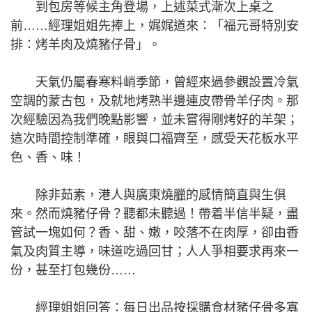
到包房等候主角登場，上述菜式漸次上桌之
前……經理姐姐先捧上，娓娓道來：「福元哥特別安
排：烤羊肉及燒豬仔骨」。
天氣仍屬春寒料峭季節，曾經來過參觀設置冷氣
空調的蒙古包，及就地烤熟半邊連皮帶骨羊仔肉。那
次經驗因為我們晚點影響，並未嘗得剛烤好的羊架；
這次時間控制準確，眼與口福齊至，感受天花板水平
色、香、味！
除非茹素，港人與廣東燒臘的感情簡直與生俱
來。然而燒豬仔骨？聽都未聽過！帶着半信半疑，盡
管試一塊如何？香、甜、嫩，咬落不在肉厚，卻由香
氣及肉質主導，味道吃過回甘；人人爭相要求再來一
份，甚至打包幾份……
經理姐姐回答：每日出品按採購食材豬仔骨多寡