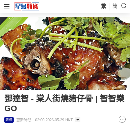
繁
简
鄧達智 - 棠人街燒豬仔骨 | 智智樂
GO
更新時間：02:00 2026-05-29 HKT
專欄