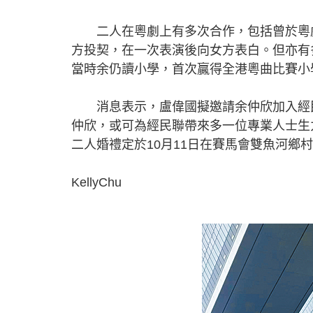
二人在粵劇上有多次合作，包括曾於粵劇
方投契，在一次表演後向女方表白。但亦有
當時余仍讀小學，首次贏得全港粵曲比賽小
消息表示，盧偉國擬邀請余仲欣加入經民
仲欣，或可為經民聯帶來多一位專業人士生
二人婚禮定於10月11日在賽馬會雙魚河
KellyChu