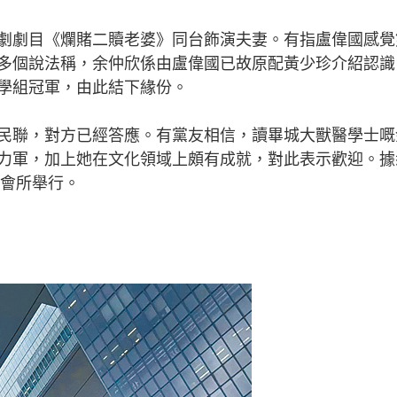
劇目《爛賭二贖老婆》同台飾演夫妻。有指盧偉國感覺
多個說法稱，余仲欣係由盧偉國已故原配黃少珍介紹認識
學組冠軍，由此結下緣份。
聯，對方已經答應。有黨友相信，讀畢城大獸醫學士嘅
力軍，加上她在文化領域上頗有成就，對此表示歡迎。據
鄉村會所舉行。