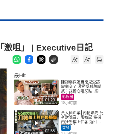
」 | Executive日記
最Hit
陳錦鴻保護自閉兒受訪
變嗌交？ 激動反駁顏聯
武：我擔心咁又點 網民
批主持咄咄逼人
影視圈
01:20
18小時前
黃大仙血案│內情曝光 死
者對噪音非常敏感 電梯
內狂斬樓上住客 返回住
所墮樓亡
突發
02:38
17小時前