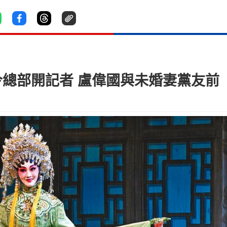
聯 今總部開記者 盧偉國與未婚妻黨友前「激咀