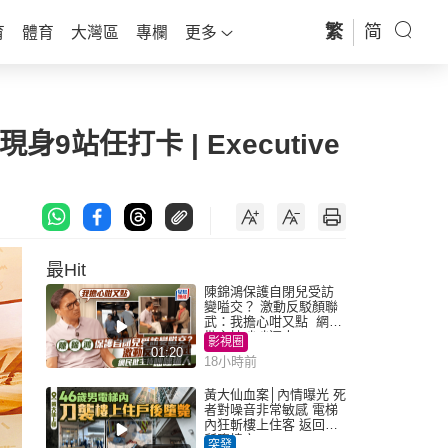
繁
简
育
體育
大灣區
專欄
更多
9站任打卡 | Executive
最Hit
陳錦鴻保護自閉兒受訪
變嗌交？ 激動反駁顏聯
武：我擔心咁又點 網民
批主持咄咄逼人
影視圈
01:20
18小時前
黃大仙血案│內情曝光 死
者對噪音非常敏感 電梯
內狂斬樓上住客 返回住
所墮樓亡
突發