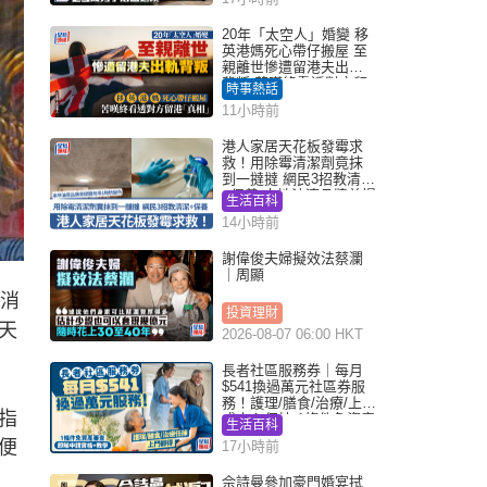
20年「太空人」婚變 移
英港媽死心帶仔搬屋 至
親離世慘遭留港夫出軌
背叛 苦嘆終看透對方留
時事熱話
港「真相」｜Juicy叮
11小時前
港人家居天花板發霉求
救！用除霉清潔劑竟抹
到一撻撻 網民3招教清潔
+保養 本地油漆品牌曾提
生活百科
醒勿用1物防變色
14小時前
謝偉俊夫婦擬效法蔡瀾
｜周顯
有消
投資理財
天
2026-08-07 06:00 HKT
長者社區服務券｜每月
$541換過萬元社區券服
務！護理/膳食/治療/上門
指
或中心任揀 1條件免資產
生活百科
審查（附申請資格及教
便
17小時前
學）
佘詩曼參加豪門婚宴拭