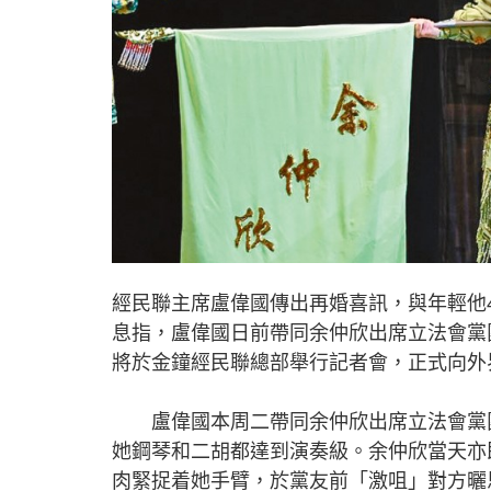
經民聯主席盧偉國傳出再婚喜訊，與年輕他
息指，盧偉國日前帶同余仲欣出席立法會黨
將於金鐘經民聯總部舉行記者會，正式向外
盧偉國本周二帶同余仲欣出席立法會黨團
她鋼琴和二胡都達到演奏級。余仲欣當天亦
肉緊捉着她手臂，於黨友前「激咀」對方曬