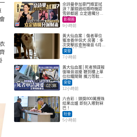
一
佘詩曼參加豪門婚宴拭
淚？屢錯過結婚時機認
車
雪卵都遲 立定遺囑分派
財產
會
影視圈
9小時前
黃大仙血案｜傷者單位
獲准養伴侶犬 房署：多
衣
次突擊巡查無噪音 6月批
死者邨內調遷
突發
齊
7小時前
掛
黃大仙血案│死者預謀報
復噪音滋擾 聽到樓上單
位拉鐵閘聲 攜刀等𨋢伏
擊傷者
突發
02:38
12小時前
六合彩︱頭獎800萬攪珠
結果出爐 即刻入嚟對冧
巴！
社會
5小時前