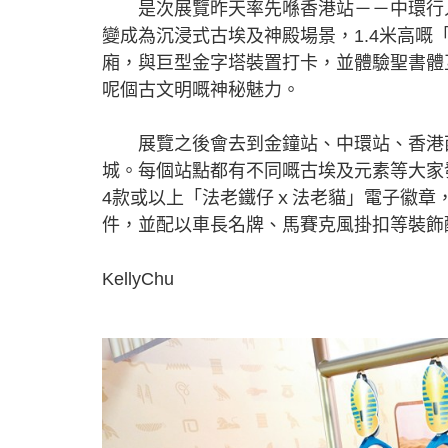
是次展覽昨天率先喺香港站－－中環行人
變成為沉浸式古埃及神殿場景，1.4米高
廂，與巨型金字塔裝置打卡，並體驗聖書體
呢個古文明嘅神秘魅力。
展覽之後會去到金鐘站、中環站、香港西
城。每個站點都有不同嘅古埃及元素等大家
4款或以上「法老鐵仔ｘ法老貓」電子徽章
件，並配以車長名牌、馬賽克風掛扣等裝飾
KellyChu