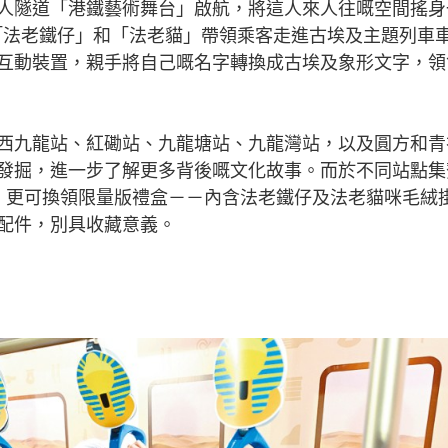
隧道「港鐵藝術舞台」啟航，將這人來人往嘅空間搖身
嘅「法老鐵仔」和「法老貓」帶領乘客走進古埃及主題列車
互動裝置，親手將自己嘅名字轉換成古埃及象形文字，領
九龍站、紅磡站、九龍塘站、九龍灣站，以及圓方和青
發掘，進一步了解更多背後嘅文化故事。而於不同站點集
，更可換領限量版禮盒－－內含法老鐵仔及法老貓咪毛絨
配件，別具收藏意義。