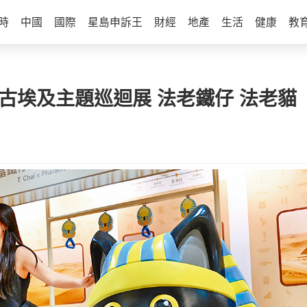
時
中國
國際
星島申訴王
財經
地產
生活
健康
教
館推古埃及主題巡迴展 法老鐵仔 法老貓 現身