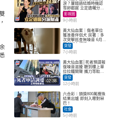
淚？屢錯過結婚時機認
雪卵都遲 立定遺囑分派
財產
雙
影視圈
9小時前
，
黃大仙血案｜傷者單位
獲准養伴侶犬 房署：多
次突擊巡查無噪音 6月批
死者邨內調遷
突發
余
7小時前
悉
黃大仙血案│死者預謀報
復噪音滋擾 聽到樓上單
位拉鐵閘聲 攜刀等𨋢伏
擊傷者
突發
02:38
12小時前
六合彩︱頭獎800萬攪珠
結果出爐 即刻入嚟對冧
巴！
社會
5小時前