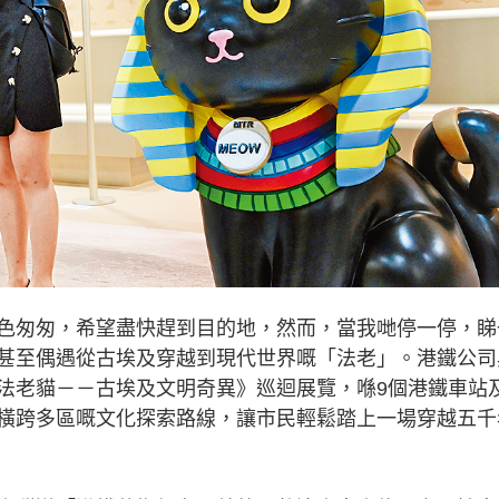
匆匆，希望盡快趕到目的地，然而，當我哋停一停，睇
甚至偶遇從古埃及穿越到現代世界嘅「法老」。港鐵公司
法老貓－－古埃及文明奇異》巡迴展覽，喺9個港鐵車站
橫跨多區嘅文化探索路線，讓市民輕鬆踏上一場穿越五千