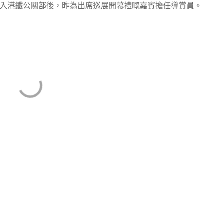
賞識加入港鐵公關部後，昨為出席巡展開幕禮嘅嘉賓擔任導賞員。