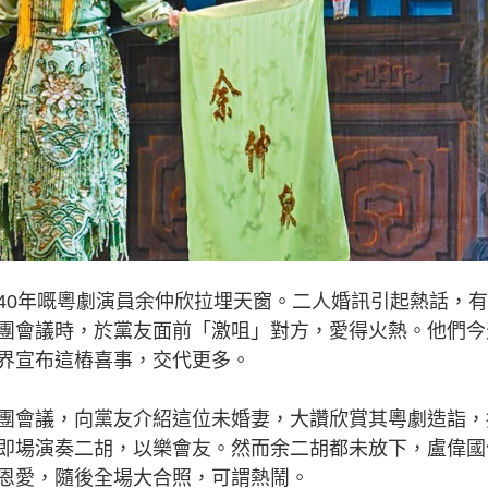
40年嘅粵劇演員余仲欣拉埋天窗。二人婚訊引起熱話，
團會議時，於黨友面前「激咀」對方，愛得火熱。他們今
界宣布這樁喜事，交代更多。
會議，向黨友介紹這位未婚妻，大讚欣賞其粵劇造詣，
即場演奏二胡，以樂會友。然而余二胡都未放下，盧偉國
恩愛，隨後全場大合照，可謂熱鬧。