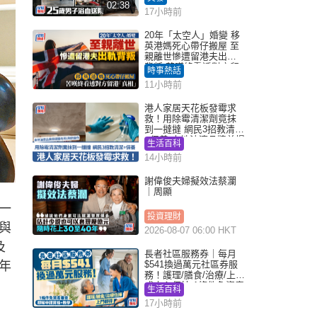
02:38
17小時前
20年「太空人」婚變 移
英港媽死心帶仔搬屋 至
親離世慘遭留港夫出軌
背叛 苦嘆終看透對方留
時事熱話
港「真相」｜Juicy叮
11小時前
港人家居天花板發霉求
救！用除霉清潔劑竟抹
到一撻撻 網民3招教清潔
+保養 本地油漆品牌曾提
生活百科
醒勿用1物防變色
14小時前
謝偉俊夫婦擬效法蔡瀾
｜周顯
一
投資理財
與
2026-08-07 06:00 HKT
及
長者社區服務券｜每月
年
$541換過萬元社區券服
務！護理/膳食/治療/上門
或中心任揀 1條件免資產
生活百科
審查（附申請資格及教
17小時前
學）