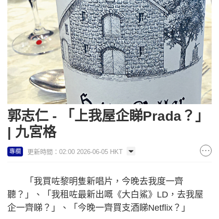
郭志仁 - 「上我屋企睇Prada？」
| 九宮格
更新時間：02:00 2026-06-05 HKT
專欄
「我買咗黎明隻新唱片，今晚去我度一齊
聽？」、「我租咗最新出嘅《大白鯊》LD，去我屋
企一齊睇？」、「今晚一齊買支酒睇Netflix？」