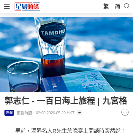
繁
简
郭志仁 - 一百日海上旅程 | 九宮格
更新時間：02:00 2026-05-29 HKT
專欄
早前，酒界名人R先生於晚宴上閒談時突然說：