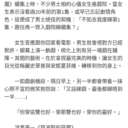
魔》續集上映，不少男士相約心儀女生進戲院。當女
生表示沒看過20年前的第1集，或早已忘記劇情角
色，這便成了男士絕佳的契機：「不如去我度睇第1
集，跟住再一齊入戲院睇續集？」
女生答應跟你回家看電影，男生就會視對方已經
默許，銀幕上演一齣戲，梳化上則有另一場戲在鋪
陳。其間的藝術，在於拿捏最完美的時機，讓女生的
目光從梅麗史翠普與安妮夏菲維，轉移到你的身上。
一如戲劇橋段，隔日早上，另一半都會帶着一抹
心照不宣的微笑抱怨說：「又話睇戲，最後都睇唔到
一半……」
「你穿這雙也好，穿那雙也好，穿你的最好。」
洪嘉豪－《穿波鞋的惡魔》