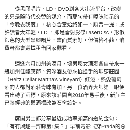
從黑膠唱片、LD、DVD到各大串流平台，改變
的只是隨時代交替的媒介，而那句帶有曖昧暗示的
「今晚去我度」，核心含意始終如一。順帶一提，或
許讀者太年輕，LD ，即是雷射影碟LaserDisc，形似
銀色的大型黑膠唱片，畫面質素好，但價格不菲，消
費者都會選擇租借回家觀看。
適逢六月加州美酒月，壞男壞女酒聚各自帶來一
瓶加州佳釀應節。資深酒友帶來極搶手的瑪莎莊園
（Heitz Cellar Martha's Vineyard）紅酒，熱愛葡萄
酒的人都對酒莊青睞有加。另一位酒界大師第一眼便
看出轉了酒標，原來該莊園自2018年易手後，新莊主
已將經典的舊酒標改為石窖設計。
席間男士都分享最近成功率頗高的邀約金句：
「有冇興趣一齊睇第1集？」早前電影《穿Prada的惡