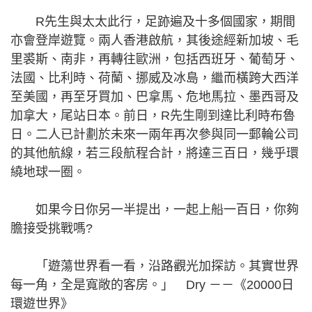
R先生與太太此行，足跡遍及十多個國家，期間
亦會登岸遊覽。兩人香港啟航，其後途經新加坡、毛
里裘斯、南非，再轉往歐洲，包括西班牙、葡萄牙、
法國、比利時、荷蘭、挪威及冰島，繼而橫跨大西洋
至美國，再至牙買加、巴拿馬、危地馬拉、墨西哥及
加拿大，尾站日本。前日，R先生剛到達比利時布魯
日。二人已計劃於未來一兩年再次參與同一郵輪公司
的其他航線，若三段航程合計，將達三百日，幾乎環
繞地球一圈。
如果今日你另一半提出，一起上船一百日，你夠
膽接受挑戰嗎?
「遊蕩世界看一看，沿路觀光加探訪。其實世界
每一角，全是寬敞的客房。」 Dry －－《20000日
環遊世界》