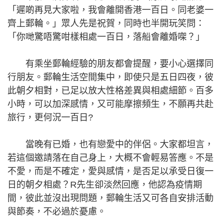
「遲啲再見大家啦，我會離開香港一百日。同老婆一
齊上郵輪。」眾人先是祝賀，同時也半開玩笑問：
「你哋驚唔驚咁樣相處一百日，落船會離婚㗎？」
有乘坐郵輪經驗的朋友都會提醒，要小心選擇同
行朋友。郵輪生活空間集中，即使只是五日四夜，彼
此朝夕相對，已足以放大性格差異與相處細節。百多
小時，可以加深感情，又可能摩擦頻生，不願再共赴
旅行，更何況一百日?
當晚有已婚，也有戀愛中的伴侶。大家都坦言，
若這個邀請落在自己身上，大概不會輕易答應。不是
不愛，而是不確定，愛與感情，是否足以承受日復一
日的朝夕相處？R先生卻淡然回應，他認為疫情期
間，彼此並沒出現問題，郵輪生活又可各自安排活動
與節奏，不必過於憂慮。