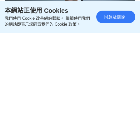
本網站正使用 Cookies
同意及關閉
我們使用 Cookie 改善網站體驗。 繼續使用我們
的網站即表示您同意我們的 Cookie 政策。
李飛帆 - 守護銀髮族：防騙從生活
細節開始 | 企業熱話
更新時間：02:00 2026-05-27 HKT
專欄
隨着通訊科技日新月異，針對長者的詐騙手段亦
層出不窮。詐騙手法已從傳統的「猜猜我是誰」冒充
親友，演變至今日透過AI深偽技術（Deepfake）模擬
親友容貌，進一步增加真實感。騙徒正利用銀髮族對
科技的不熟悉以及對家人的關愛，設下難以察覺的陷
阱。