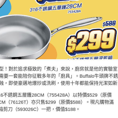
！對於追求極致的「煮夫」來說，廚房就是他的實驗室
要一套能陪你征戰多年的「廚具」。Buffalo牛頭牌不
蝕，即使豪邁地爆炒或洗刷，使用十年都能保持光潔如新
不銹鋼五層鑊28CM（755428A）以特價$529（原價
CM（76126T）亦只售$299（原價$588）。現凡購物滿
剪刀（593026C）一把，價值$188。