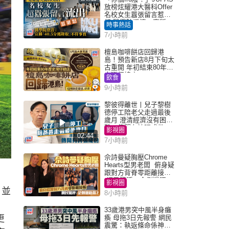
放榜炫耀港大醫科Offer
名校女生囂張留言惹眾
怒 醫學院澄清：宣稱
時事熱話
「40.5分獲錄取」不符事
7小時前
實｜Juicy叮
檀島咖啡餅店回歸港
島！預告新店8月下旬太
古重開 年初結束80年歷
史灣仔總店
飲食
9小時前
黎彼得離世丨兒子黎樹
德停工陪老父走過最後
歲月 澄清經濟沒有困
難：傳聞有誇張成份
影視圈
02:44
7小時前
佘詩曼疑胸壓Chrome
Hearts型男老闆 俯身疑
跟對方背脊零距離接觸
網民驚呼：企側邊唔
影視圈
得？
，並
8小時前
33歲港男突中風半身癱
更
瘓 母拖3日先報警 網民
震驚：執返條命係神蹟