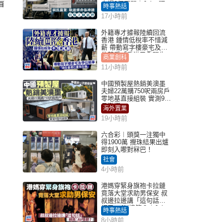
盲
自爆2個惡習｜Juicy叮
時事熱話
17小時前
外籍專才據報陸續回流
香港 鍾情低稅率不惜減
薪 帶動寫字樓豪宅及學
位競爭「香港已重現生
商業創科
機」
11小時前
中國預製屋熱銷美澳墨
夫婦22萬購750呎兩房戶
零地基直接組裝 實測9個
月激讚
海外置業
19小時前
六合彩︱頭獎一注獨中
得1900萬 攪珠結果出爐
即刻入嚟對冧巴！
社會
4小時前
港媽穿緊身旗袍卡拉鏈
竟落大堂求助男保安 叔
叔邊拉邊講「這句話」
網民：AV情節？｜Juicy
時事熱話
叮
8小時前