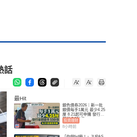
業熱話
最Hit
銀色債券2026｜新一批
銀債每手1萬元 最少4.25
厘 8.21起可申購 發行金
額最多550億
投資理財
8小時前
「你個frd廢！」JUPAS