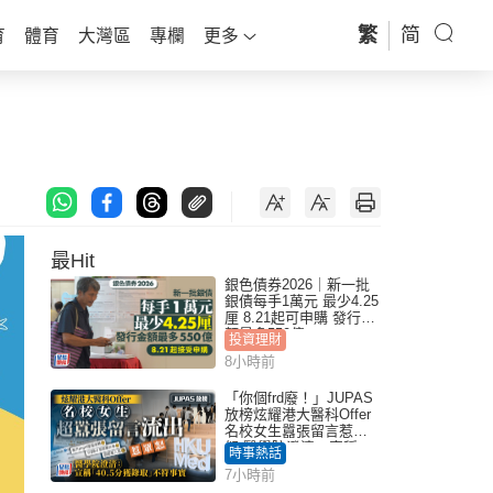
繁
简
育
體育
大灣區
專欄
更多
最Hit
銀色債券2026｜新一批
銀債每手1萬元 最少4.25
厘 8.21起可申購 發行金
額最多550億
投資理財
8小時前
「你個frd廢！」JUPAS
放榜炫耀港大醫科Offer
名校女生囂張留言惹眾
怒 醫學院澄清：宣稱
時事熱話
「40.5分獲錄取」不符事
7小時前
實｜Juicy叮