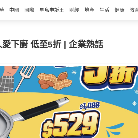
時
中國
國際
星島申訴王
財經
地產
生活
健康
教
男人愛下廚 低至5折 | 企業熱話