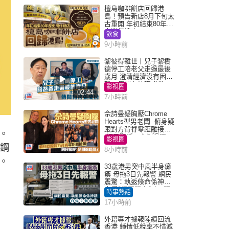
檀島咖啡餅店回歸港
島！預告新店8月下旬太
古重開 年初結束80年歷
史灣仔總店
飲食
9小時前
黎彼得離世丨兒子黎樹
德停工陪老父走過最後
歲月 澄清經濟沒有困
難：傳聞有誇張成份
影視圈
02:44
7小時前
佘詩曼疑胸壓Chrome
Hearts型男老闆 俯身疑
跟對方背脊零距離接觸
。
網民驚呼：企側邊唔
影視圈
得？
銹鋼
8小時前
。
33歲港男突中風半身癱
瘓 母拖3日先報警 網民
震驚：執返條命係神蹟
自爆2個惡習｜Juicy叮
時事熱話
17小時前
外籍專才據報陸續回流
香港 鍾情低稅率不惜減