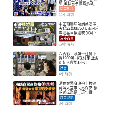
薪 帶動寫字樓豪宅及學
位競爭「香港已重現生
商業創科
機」
11小時前
中國預製屋熱銷美澳墨
夫婦22萬購750呎兩房戶
零地基直接組裝 實測9個
月激讚
海外置業
19小時前
六合彩︱頭獎一注獨中
得1900萬 攪珠結果出爐
即刻入嚟對冧巴！
社會
4小時前
港媽穿緊身旗袍卡拉鏈
竟落大堂求助男保安 叔
叔邊拉邊講「這句話」
網民：AV情節？｜Juicy
時事熱話
叮
8小時前