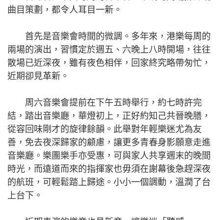
曲目策劃，都令人耳目一新。
首先是音樂會時間的微調。多年來，港樂每周的
兩場的演出，習慣定於週五、六晚上八時開場，往往
散場已近深夜，雖有夜色相伴，回家終究略帶匆忙，
近期卻見革新。
周六音樂會提前在下午五時舉行，約七時許完
結，踏出音樂廳，華燈初上，正好約知己共晉晚膳，
從容回味剛才的旋律餘韻。此舉對年輕樂迷尤為友
善，免去夜深歸家的顧慮，讓更多青春身影願意走進
音樂廳。樂團樂手亦受惠，可與家人共享週末的晚間
時光，而遠道而來的指揮家也毋須在謝幕後急趕深夜
的航班，可輕鬆踏上歸途。小小一個調動，溫潤了台
上台下。