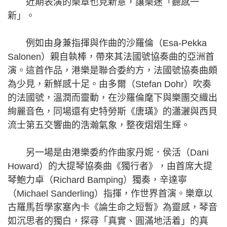
近期表演的樂章也見新意，讓樂迷「聽感一
新」。
例如由身兼指揮與作曲的沙羅倫（Esa-Pekka
Salonen）親自執棒，帶來其法國號協奏曲的亞洲首
演。這首作品，港樂是聯合委約方，法國號協奏曲頗
為少見，新鮮感十足。由多爾（Stefan Dohr）吹奏
的法國號，溫潤而靈動，在沙羅倫麾下與樂團交織出
絢麗音色，同場還有史特勞斯《唐璜》的瀟灑與西貝
流士第五交響曲的浩瀚氣象，整夜熠熠生輝。
另一場是由港樂委約作曲家丹妮．侯活（Dani
Howard）的大提琴協奏曲《獨行者》，由首席大提
琴鮑力卓（Richard Bamping）獨奏，辛達寧
（Michael Sanderling）指揮，作世界首演。樂章以
古羅馬哲學家塞內卡《論生命之短暫》為靈感，琴音
如沉思者的獨白，探尋「真實、圓滿地活着」的真