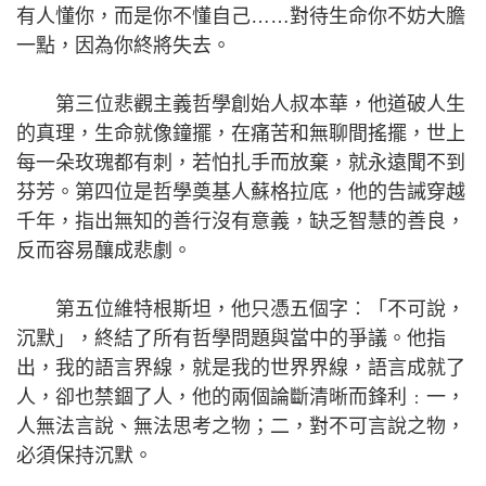
有人懂你，而是你不懂自己……對待生命你不妨大膽
一點，因為你終將失去。
第三位悲觀主義哲學創始人叔本華，他道破人生
的真理，生命就像鐘擺，在痛苦和無聊間搖擺，世上
每一朵玫瑰都有刺，若怕扎手而放棄，就永遠聞不到
芬芳。第四位是哲學奠基人蘇格拉底，他的告誡穿越
千年，指出無知的善行沒有意義，缺乏智慧的善良，
反而容易釀成悲劇。
第五位維特根斯坦，他只憑五個字︰「不可說，
沉默」，終結了所有哲學問題與當中的爭議。他指
出，我的語言界線，就是我的世界界線，語言成就了
人，卻也禁錮了人，他的兩個論斷清晰而鋒利﹕一，
人無法言說、無法思考之物；二，對不可言說之物，
必須保持沉默。