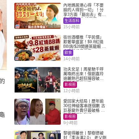
內地媽居港心得「不要
臉的人得到一切」！分
享3方面「豁出去」有著
數 網民：你好厲害
生活百科
15小時前
街坊酒樓推「平民價」
歎奢華盛宴！$9.8紅燒
BB鴿/$28開邊蒸龍蝦 3
大晚餐超值優惠
飲食
14小時前
功夫女足丨周星馳千呼
萬喚終出來！偕劉嘉玲
迪麗熱巴超狂陣容破天
的
荒現身香港謝票
影視圈
12小時前
愛回家大結局丨歷年逾
30位神級客串逐個數 古
巨基變外賣仔最破格 歐
龜
陽震華情陷群姐
影視圈
9小時前
黎彼得離世丨黎樹德被
封「李泳漢2.0」 老父剛