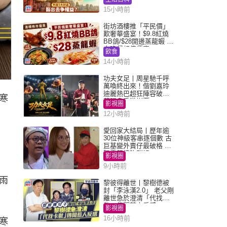
15小時前
街坊酒樓推「平民價」
歎奢華盛宴！$9.8紅燒
BB鴿/$28開邊蒸龍蝦 3
大晚餐超值優惠
飲食
14小時前
功夫女足丨周星馳千呼
萬喚終出來！偕劉嘉玲
迪麗熱巴超狂陣容破天
寒
荒現身香港謝票
影視圈
12小時前
愛回家大結局丨歷年逾
30位神級客串逐個數 古
巨基變外賣仔最破格 歐
陽震華情陷群姐
影視圈
9小時前
雨
黎彼得離世丨黎樹德被
封「李泳漢2.0」 老父剛
離世急於澄清「代找卡
數」傳聞惹人反感
影視圈
16小時前
寒