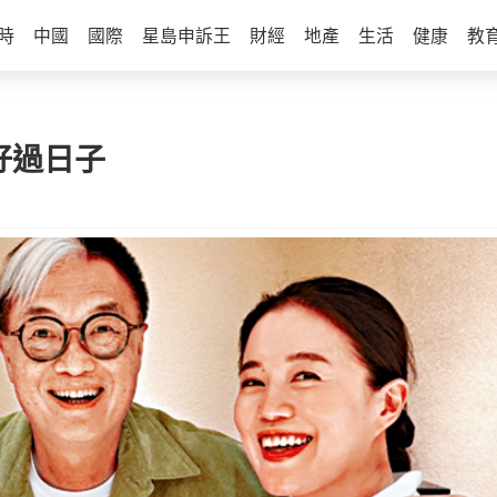
時
中國
國際
星島申訴王
財經
地產
生活
健康
教
好好過日子