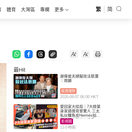
繁
简
育
體育
大灣區
專欄
更多
最Hit
謝偉俊夫婦擬效法蔡瀾
｜周顯
投資理財
2026-08-07 06:00 HKT
愛回家大結局｜7大綠葉
身家過億背景驚人 三太
私伙鱷魚皮Hermès拍劇
蘇姐原來是半山樓后
影視圈
11小時前