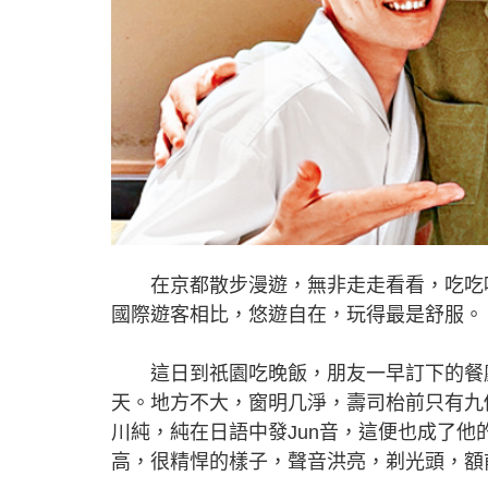
在京都散步漫遊，無非走走看看，吃吃喝
國際遊客相比，悠遊自在，玩得最是舒服。
這日到祇園吃晚飯，朋友一早訂下的餐廳
天。地方不大，窗明几淨，壽司枱前只有九
川純，純在日語中發Jun音，這便也成了他的
高，很精悍的樣子，聲音洪亮，剃光頭，額