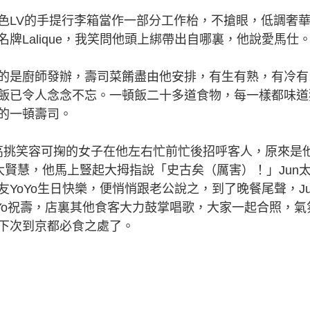
LV的手提行李箱當作一部分工作枱，不搶眼，低調奢
牌Lalique，我笑問他頭上綁帶出自哪裏，他說愛馬仕
是廚師發辦，壽司菜餚盡由他安排，有生有熟，有冷有
飯已令人念念不忘。一頓飯二十多道食物，每一樣都味道
的一頓壽司。
材高挑笑容可掬的女子在他左右忙前忙後招呼客人，原來是
太賢慧，他馬上豎起大拇指說「史古矣（厲害）！」Jun
YoYo生日快樂，便悄悄跟老公說之，到了晚餐尾聲，Ju
oYo祝壽，店裏其他食客大力鼓掌唱歌，大家一起合照，氣
下次到京都必食之處了。