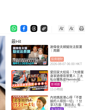
最Hit
謝偉俊夫婦擬效法蔡瀾
｜周顯
投資理財
2026-08-07 06:00 HKT
愛回家大結局｜7大綠葉
身家過億背景驚人 三太
私伙鱷魚皮Hermès拍劇
蘇姐原來是半山樓后
影視圈
11小時前
內地媽居港心得「不要
臉的人得到一切」！分
享3方面「豁出去」有著
數 網民：你好厲害
生活百科