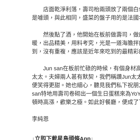
店面乾淨利落，壽司枱兩頭放了兩個白色
是噱頭，與此相同，盛菜的盤子用的是法國名
然後點了酒，他開始在板前做壽司，做的
暖，出品精美，用料考究，光是一道海膽拌
到，沒有重複，應該是近年來吃到的最精彩
Jun san在板前忙碌的時候，有個身
太太。夫婦兩人甚有默契，我們稱讚Jun太
便笑得更甜。她也細心，聽見我們私下祝朋友
san特地用壽司卷砌出一個生日蛋糕來為Y
頓時高漲，歡樂之極。如此好餐廳，便成了
李純恩
↓立即下載星島頭條App↓