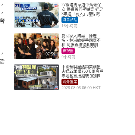
，
27歲港男家道中落做保
安 慘遭舊同學嘲笑 捱足
，
3年遇「高人」指點 終辭
職宣告「轉做一事」｜
時事熱話
奢
Juicy叮
16小時前
愛回家大結局｜滕麗
名、林淑敏握手回應不
和 阿滕直指彼此非朋友
大小姐指傳聞得啖笑
影視圈
，
07:59
9小時前
活
中國預製屋熱銷美澳墨
夫婦22萬購750呎兩房戶
零地基直接組裝 實測9個
月激讚
海外置業
2026-08-06 06:00 HKT