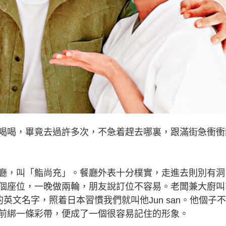
喝，畢竟去過許多次，不急着趕去哪裏，跟滿街急衝衝
，叫「鮨尚充」。餐廳外表十分樸實，走進去則別有洞
個座位，一晚做兩輪，朋友說訂位不容易。老闆兼大廚叫
英文名字，照着日本習慣我們就叫他Jun san。他個子不
前綁一條彩帶，便成了一個很容易記住的形象。