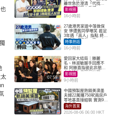
離世急於澄清「代找卡
數」傳聞惹人反感
華也
影視圈
16小時前
。
27歲港男家道中落做保
安 慘遭舊同學嘲笑 捱足
3年遇「高人」指點 終辭
職宣告「轉做一事」｜
時事熱話
獨
Juicy叮
16小時前
愛回家大結局｜滕麗
名、林淑敏握手回應不
他
和 阿滕直指彼此非朋友
大小姐指傳聞得啖笑
影視圈
太太
07:59
9小時前
n
中國預製屋熱銷美澳墨
氛
夫婦22萬購750呎兩房戶
零地基直接組裝 實測9個
月激讚
海外置業
2026-08-06 06:00 HKT