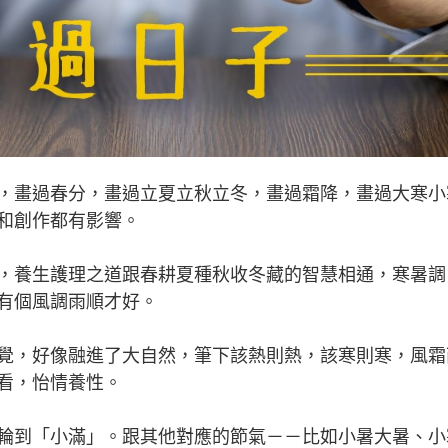
畫過春分，畫過立夏立秋立冬，畫過霜降，畫過大寒小
和創作都有影響。
養生護理之道跟春耕夏種秋收冬藏的智慧相通，寒暑調
有個風調雨順才好。
，好像融進了大自然，筆下該熱則熱，該寒則寒，風霜
看，怡情養性。
到「小滿」。跟其他對應的節氣－－比如小暑大暑、小