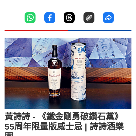
黃詩詩 - 《鐵金剛勇破鑽石黨》
55周年限量版威士忌 | 詩詩酒樂