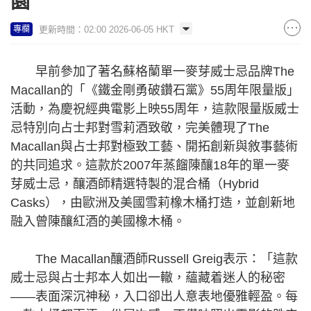
園
更新時間：02:00 2026-06-05 HKT
專欄
早前參加了著名蘇格蘭單一麥芽威士忌品牌The
Macallan的「《鐵金剛勇破鑽石黨》55周年限量版」
活動，為慶祝經典電影上映55周年，這款限量版威士
忌特別向占士邦對雪莉酒致敬，完美體現了The
Macallan與占士邦對極致工藝、開拓創新與敘事藝術
的共同追求。這款於2007年蒸餾陳釀18年的單一麥
芽威士忌，釀酒師精選特製的混合桶（Hybrid
Casks），由歐洲及美國雪莉橡木桶打造，並創新地
融入曾陳釀紅酒的美國橡木桶。
The Macallan釀酒師Russell Greig表示：「這款
威士忌與占士邦本人如出一轍，蘊藏着迷人的秘密
——表面深沉神秘，入口卻出人意表地優雅輕盈。每