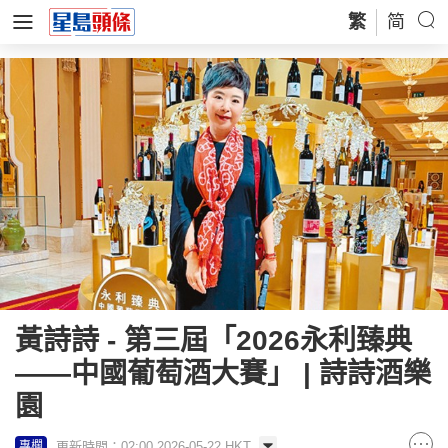
繁
简
黃詩詩 - 第三屆「2026永利臻典
——中國葡萄酒大賽」 | 詩詩酒樂
園
更新時間：02:00 2026-05-22 HKT
專欄