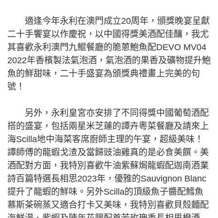
適逢今年永利在澳門成立20周年，頒獎晚宴呈獻
二十手饗宴以作慶祝，以中國得獎美酒配佳釀，我尤
其喜歡永利澳門九鯤餐廳的脆蔥鮑魚配DEVO MV04
2022年香檳製法氣泡酒，氣泡酒的果香及礦物提升鮑
魚的鮮甜味，二十手盛宴為頒獎典禮畫上完美的句
號！
另外，永利皇宮亦安排了不同得獎中國葡萄酒配
搭的盛宴，包括兩星米芝蓮的譚卉粵菜餐廳及請來上
海Scilla地中海菜客席廚師主理的午宴，超級美味！
譚師傅的龍蝦戈渣及當歸豉油雞真的是必食美饌。美
酒配對方面，我特別喜歡牛油紫蘇焗龍蝦配迦南酒業
詩百篇特選長相思2023年，優雅的Sauvignon Blanc
提升了龍蝦的鮮味。另外Scilla的頂級魚子醬配鱈魚
慕斯茶碗蒸又適合打卡又美味，我特別喜歡貝殼麵配