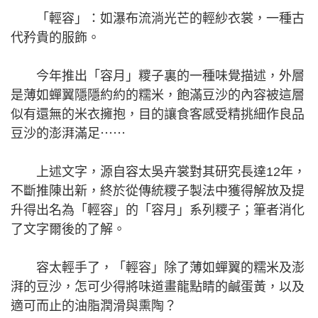
「輕容」：如瀑布流淌光芒的輕紗衣裳，一種古
代矜貴的服飾。
今年推出「容月」糭子裏的一種味覺描述，外層
是薄如蟬翼隱隱約約的糯米，飽滿豆沙的內容被這層
似有還無的米衣擁抱，目的讓食客感受精挑細作良品
豆沙的澎湃滿足⋯⋯
上述文字，源自容太吳卉裳對其研究長達12年，
不斷推陳出新，終於從傳統糭子製法中獲得解放及提
升得出名為「輕容」的「容月」系列糭子；筆者消化
了文字爾後的了解。
容太輕手了，「輕容」除了薄如蟬翼的糯米及澎
湃的豆沙，怎可少得將味道畫龍點睛的鹹蛋黃，以及
適可而止的油脂潤滑與熏陶？