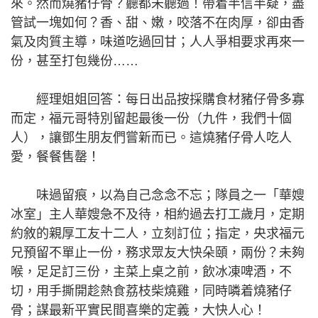
來。然而燒豬仔骨？聽都未聽過！帶着半信半疑，盡
管試一塊如何？香、甜、嫩，咬落不在肉厚，卻由香
氣及肉質主導，味道吃過回甘；人人爭相要求再來一
份，甚至打包幾份……
經理姐姐回答：每日出品按採購食材豬仔骨多寡
而定，福元哥特別留起最後一份（九件，我們十個
人），讓鄧生朋友們嘗新而已。這燒豬仔骨人吃人
愛，餐餐售罄！
味過留痕，以為自己念念不忘；隊員之一「華嫂
冰室」主人華嫂急不及待，相約過去打工歲月，定期
約敘的親厚工友十二人，立刻訂位；指定，央求福元
兄預留不單止一份，務求眾友大快朵頤，兩份？未夠
喉，足足訂三份，主菜上桌之前，飲冰凍啤酒，不
切，用手撕開趁熱食荔枝柴燒雞，同時噒着燒豬仔
骨；謀最新平實民間喜樂的定義，大快人心！