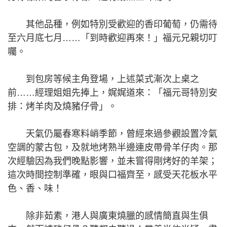
其他品種，例如特別受歡迎的香印葡萄，仍需待
至六月底七月……「到時歡迎再來！」福元兄親切叮
囑。
到包房等候主角登場，上述菜式漸次上桌之
前……經理姐姐先捧上，娓娓道來：「福元哥特別安
排：烤羊肉及燒豬仔骨」。
天氣仍屬春寒料峭季節，曾經來過參觀設置冷氣
空調的蒙古包，及就地烤熟半邊連皮帶骨羊仔肉。那
次經驗因為我們晚點影響，並未嘗得剛烤好的羊架；
這次時間控制準確，眼與口福齊至，感受天花板水平
色、香、味！
除非茹素，港人與廣東燒臘的感情簡直與生俱