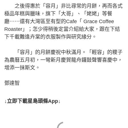
之後得惠於「容月」非比尋常的月餅，再而各式
極品年糕與臘味，旗下「大哥」、「姥姥」等餐
廳⋯⋯還有大灣區至有型的Cafe「 Grace Coffee
Roaster」；怎少得稍後定當介紹給大家，跟在下結
下千載難逢卉棠的衣服製作與研究緣分。
「容月」的月餅慶祝中秋滿月。「輕容」的糭子
為農曆五月初，一彎新月慶賀龍舟鑼鼓聲響喜慶中，
增添一抹斯文。
鄧達智
↓立即下載星島頭條App↓