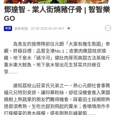
鄧達智 - 棠人街燒豬仔骨 | 智智樂
GO
更新時間：02:00 2026-05-29 HKT
專欄
為食友的我帶隊前往元朗「大棠有機生態園」參
觀，終極目標：品嘗全港No.1；皮脆肉嫩荔枝炭燒
雞，地下泉水「過冷河」健壯肉厚而爽甜古法蒸幾斤
重水庫大鯇魚，地下泉水發出花生芽菜共炒綠豆
芽……
誰知荔枝山莊梁氏兄弟之一，熱心元朗社會事務
福元兄特別安排，讓仰慕粉絲，卻從沒機會進入果園
摘樹上熟蔬果的朋友們難得機會，踩着田土採摘剛熟
透毋須煮熟，生吃也甜到飛起的粟米；香噴噴用作手
打檸檬茶的香水檸檬，還有剛熟巨峰葡萄……