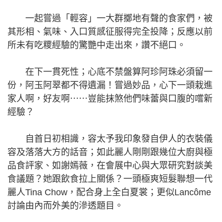
一起嘗過「輕容」一大群擲地有聲的食家們，被
其形相、氣味、入口質感征服得完全投降；反應以前
所未有吃糭經驗的驚艷中走出來，讚不絕口。
在下一貫死性；心底不禁盤算阿珍阿珠必須留一
份，阿玉阿翠都不得遺漏！嘗過妙品，心下一頭栽進
家人啊，好友啊⋯⋯豈能抹煞他們味蕾與口腹的嚐新
經驗？
自首日初相識，容太予我印象發自伊人的衣裝儀
容及落落大方的話音；如此麗人剛剛跟幾位大廚與極
品食評家、如謝嫣薇，在會展中心與大眾研究對談美
食議題？她跟飲食拉上關係？一頭極爽短髮聯想一代
麗人Tina Chow，配合身上全白夏裳；更似Lancôme
討論由內而外美的滲透題目。